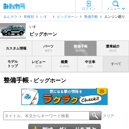
ログイン
メニュー
みんカラ
車種別
いすゞ
ビッグホーン
整備手帳
エンジン廻り
いすゞ
ビッグホーン
パーツ
整備手帳
愛車紹介
カスタム情報
(687)
(1,041)
(812)
モデル
レビュー
燃費
中古車
すべて
トップ
(209)
(2,464)
(26)
整備手帳
- ビッグホーン
クリア