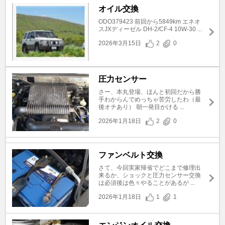
オイル交換
ODO379423 前回から5849km エネオ
スJXディーゼル DH-2/CF-4 10W-30 ...
2026年3月15日
2
0
圧力センサー
さー、本丸登場、ほんと初回だから勝
手わからんでめっちゃ苦労したわ（最
後オチあり） 朝一発目かける ...
2026年1月18日
2
0
ファンベルト交換
さて、今回実家帰省でどこまで修理出
来るか、ショックと圧力センサー交換
は必須後は色々やることがあるが ...
2026年1月18日
1
1