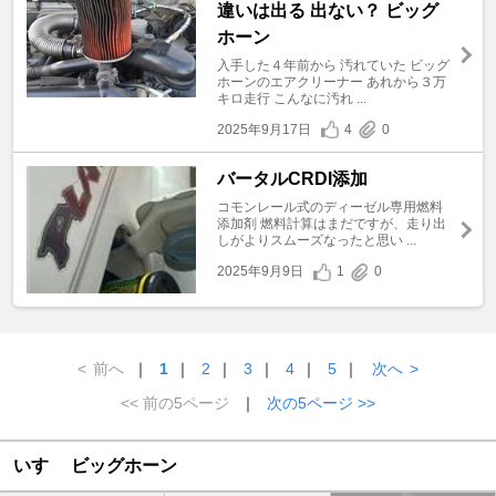
違いは出る 出ない？ ビッグ
ホーン
入手した４年前から 汚れていた ビッグ
ホーンのエアクリーナー あれから３万
キロ走行 こんなに汚れ ...
2025年9月17日
4
0
バータルCRDI添加
コモンレール式のディーゼル専用燃料
添加剤 燃料計算はまだですが、走り出
しがよりスムーズなったと思い ...
2025年9月9日
1
0
<
前へ
｜
1
｜
2
｜
3
｜
4
｜
5
｜
次へ
>
<< 前の5ページ
｜
次の5ページ >>
いすゞ ビッグホーン