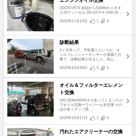
エンジンオイル交換
ODO373574 前回から5284km エネオ
スJXディーゼル DH-2/CF-4 10W-30 ...
2025年11月14日
1
0
診断結果
2ヶ月待って、予想通りというか、オ
イルプレッシャーセンサーが原因との
事で、診断結果が出ました。色ん ...
2025年10月29日
5
0
オイル＆フィルターエレメン
ト交換
160,363km6000キロ走ってしまったの
でオイル交換〜ワイパーも全交換 その
ほか色々グッツ買 ...
2025年10月17日
1
0
汚れたエアクリーナーの交換