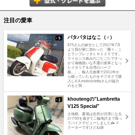
注目の愛車
パタパタはなこ（♂）
5
+
875さんの妹分として2017年7月
より我が家に加わった「蘭々」こ
とランブレッタＬＮ１２５です。
ライセンス絡みのごたごたですっ
かり偽物扱いな不運の迷車となっ
たイタリア＆台湾のハーフ
娘。。。輸入元倉庫で2011年か
ら眠っていたものをヤフオクで購
入しA.A.motociclettaさんの協力
のもと我 ...
khoutengの"Lambretta
2
+
V125 Special"
土地柄、夏場は近所が渋滞になる
ので50を過ぎて二輪免許まで取っ
てバイクデビューしました🛵 ス
クーターですけどね😆