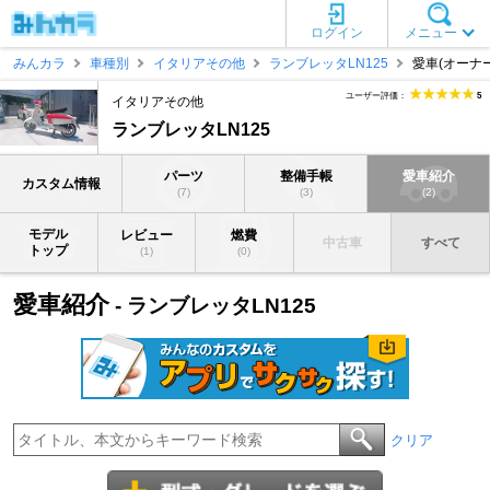
ログイン
メニュー
みんカラ
車種別
イタリアその他
ランブレッタLN125
愛車(オーナー
ユーザー評価：
5
イタリアその他
ランブレッタLN125
パーツ
整備手帳
愛車紹介
カスタム情報
(7)
(3)
(2)
モデル
レビュー
燃費
中古車
すべて
トップ
(1)
(0)
愛車紹介
- ランブレッタLN125
クリア