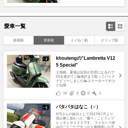
愛車一覧
新着順
更新順
イイね！順
クリップ順
khoutengの"Lambretta V12
2
+
5 Special"
土地柄、夏場は近所が渋滞になるので
50を過ぎて二輪免許まで取ってバイク
デビューしました🛵 スクーターですけ
どね😆
10
0
0
1
パタパタはなこ（♂）
5
+
875さんの妹分として2017年7月より
我が家に加わった「蘭々」ことランブ
レッタＬＮ１２５です。 ライセンス絡
みのごたごたですっかり偽物扱いな不