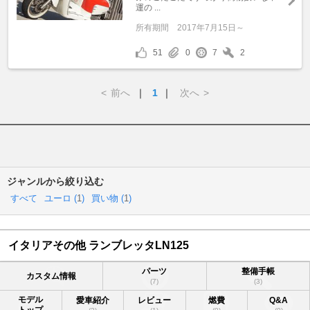
運の ...
所有期間
2017年7月15日～
51
0
7
2
<
前へ
｜
1
｜
次へ
>
ジャンルから絞り込む
すべて
ユーロ (
1
)
買い物 (
1
)
イタリアその他 ランブレッタLN125
パーツ
整備手帳
カスタム情報
(7)
(3)
モデル
愛車紹介
レビュー
燃費
Q&A