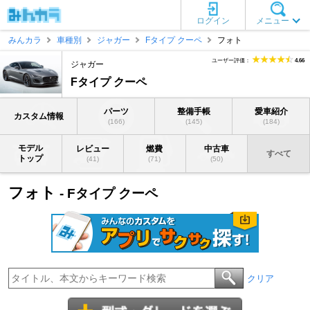
ログイン
メニュー
みんカラ
車種別
ジャガー
Fタイプ クーペ
フォト
ユーザー評価：
4.66
ジャガー
Fタイプ クーペ
パーツ
整備手帳
愛車紹介
カスタム情報
(166)
(145)
(184)
モデル
レビュー
燃費
中古車
すべて
トップ
(41)
(71)
(50)
フォト
- Fタイプ クーペ
クリア