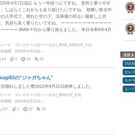
2025年4月7日追記 もう一年経つんですね。 意外と乗りやす
く、しばらくこれからも走り抜けたいですね。 桜舞い散る中
学の入学式で、晴れた空の下、洗車後の明るい陽射しと共
に、気持ち良く乗りたいですね。 ーーーーーーーーーーーー
ーーーーー BMW F31から乗り換えました。 本日令和6年4月
.
グレード
プレステージ(ディーゼル)_RHD_AWD(AT_2.0)
所有期間
2024年4月13日～
注目タ
84
0
18
55
TAK
セルフ
usagi93の"ジャガちゃん"
ＧＲ
一目惚れしました😎2022年8月21日納車しました。
エン
グレード
プレステージ(ディーゼル)_RHD(AT_2.0)
所有期間
2022年8月21日～
107
1
32
74