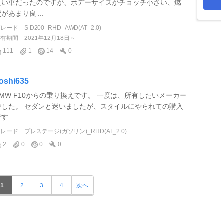
良い車だったのですが、ボデーサイズがチョッチ小さい、燃
があまり良 ...
グレード
S D200_RHD_AWD(AT_2.0)
所有期間
2021年12月18日～
111
1
14
0
oshi635
BMW F10からの乗り換えです。 一度は、所有したいメーカー
でした。 セダンと迷いましたが、スタイルにやられての購入
です
グレード
プレステージ(ガソリン)_RHD(AT_2.0)
2
0
0
0
1
2
3
4
次へ