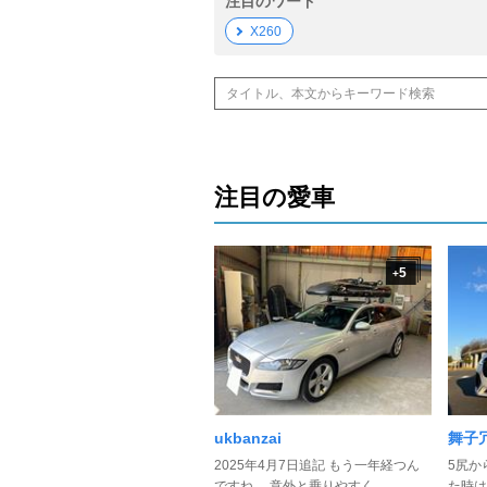
注目のワード
X260
注目の愛車
5
+
ukbanzai
舞子
2025年4月7日追記 もう一年経つん
5尻か
ですね。 意外と乗りやすく ...
た時は