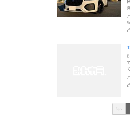
費
T
前へ