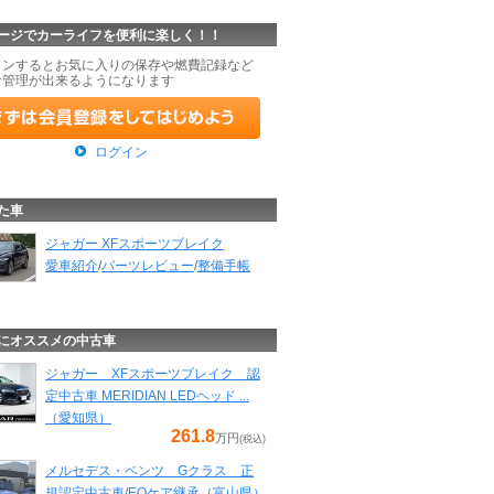
ージでカーライフを便利に楽しく！！
インするとお気に入りの保存や燃費記録など
な管理が出来るようになります
ログイン
た車
ジャガー XFスポーツブレイク
愛車紹介
/
パーツレビュー
/
整備手帳
にオススメの中古車
ジャガー XFスポーツブレイク 認
定中古車 MERIDIAN LEDヘッド ...
（愛知県）
261.8
万円
(税込)
メルセデス・ベンツ Gクラス 正
規認定中古車/EQケア継承（富山県）