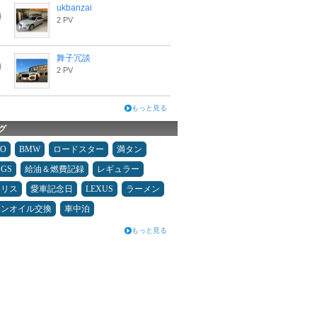
ukbanzai
2 PV
舞子冗談
2 PV
もっと見る
グ
MO
BMW
ロードスター
満タン
GS
給油＆燃費記録
レギュラー
ヤリス
愛車記念日
LEXUS
ラーメン
ジンオイル交換
車中泊
もっと見る