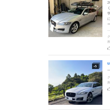
..
5
+