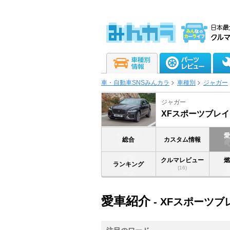
車・自動車SNSみんカラ
車種別
ジャガー
ジャガー
XFスポーツブレイ
総合
カスタム情報
クルマレビュー
ランキング
(16)
愛車紹介
- XFスポーツブ