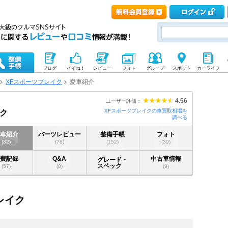
ブログ
イイね！
レビュー
フォト
グループ
スポット
カーライフ
XFスポーツブレイク
愛車紹介
4.56
ユーザー評価：
XFスポーツブレイクの車買取相場を
ク
調べる
愛車紹介
パーツレビュー
整備手帳
フォト
(32)
(76)
(152)
(39)
燃費記録
Q&A
中古車情報
グレード・
スペック
(57)
(0)
(9)
レイク