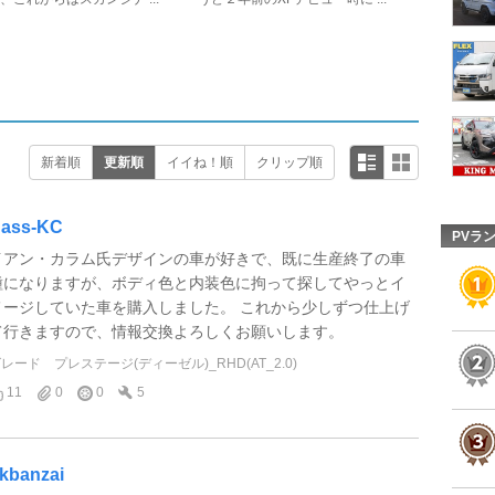
新着順
更新順
イイね！順
クリップ順
ass-KC
PVラ
イアン・カラム氏デザインの車が好きで、既に生産終了の車
種になりますが、ボディ色と内装色に拘って探してやっとイ
メージしていた車を購入しました。 これから少しずつ仕上げ
て行きますので、情報交換よろしくお願いします。
グレード
プレステージ(ディーゼル)_RHD(AT_2.0)
11
0
0
5
kbanzai