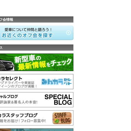
フ会情報
ス