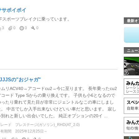
ササポイポイ
XFスポーツブレイクに乗っています。
最新オ
3
0
0
0
ニュー
JJJJSの"おジャガ"
カムリACV40→アコードcu2→今に至ります。 長年乗ったcu2
アコード Type Sからの乗り換えです。 子供も小6となるので
ゆったり乗れて見た目が非常にジェントルなこの車にしまし
た。 中古でしか入手出来ないけどいい車だと思います。 寂し
い別れと新しい出会いでした。 純正オプションの20イ ...
グレード
プレステージ(ガソリン)_RHD(AT_2.0)
所有期間
2025年12月25日～