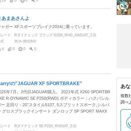
19
0
0
0
まあまあさんよ
ジャガー XFスポーツブレイク2024に乗っています。
グレード
Rダイナミック ブラック D200_RHD_AWD(AT_2.0)
型式
3CA-JBS2ND
4
0
0
0
arry!の"JAGUAR XF SPORTBRAKE"
あな
025年7月、2代目JAGUAR購入。 2021年式 X260 SPORTBR
複数
KE R-DYNAMIC SE P250(RWD) ボディカラー：ハクバシル
調べ
バー 足回り：20”スタイル5107, 5スプリットスポーク,シルバ
ー グロスブラックインサート ダンロップ SP SPORT MAXX
.
グレード
Rダイナミック SE P250_RHD(AT_2.0)