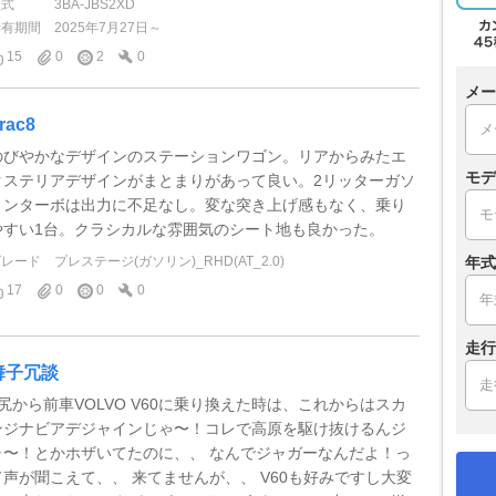
型式
3BA-JBS2XD
所有期間
2025年7月27日～
15
0
2
0
メー
rac8
のびやかなデザインのステーションワゴン。リアからみたエ
モデ
クステリアデザインがまとまりがあって良い。2リッターガソ
リンターボは出力に不足なし。変な突き上げ感もなく、乗り
やすい1台。クラシカルな雰囲気のシート地も良かった。
年式
グレード
プレステージ(ガソリン)_RHD(AT_2.0)
17
0
0
0
走行
舞子冗談
5尻から前車VOLVO V60に乗り換えた時は、これからはスカ
ンジナビアデジャインじゃ〜！コレで高原を駆け抜けるんジ
ャ〜！とかホザいてたのに、、 なんでジャガーなんだよ！っ
て声が聞こえて、、 来てませんが、、 V60も好みですし大変