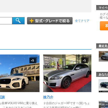
マイペ
ログ
様々
全てクリア
最近見
5
5
+
+
あなた
冗談
捨乃介
ら前車VOLVO V60に乗り換え
２台目のジャガーXFです！(笑) ちょ
、これからはスカンジナ ...
うど２年前のXFデビュー時に ...