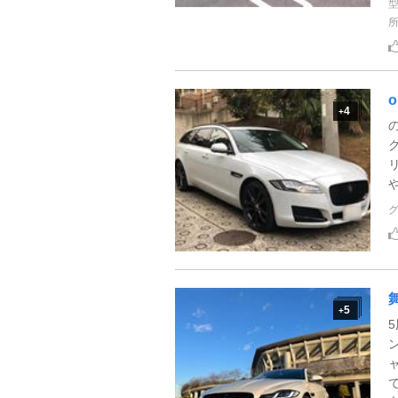
o
4
+
5
+