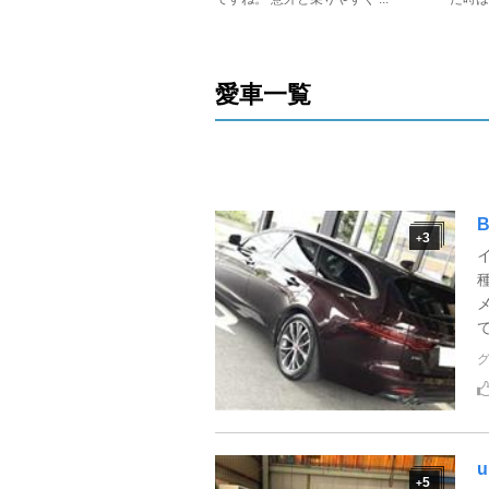
愛車一覧
B
3
+
u
5
+