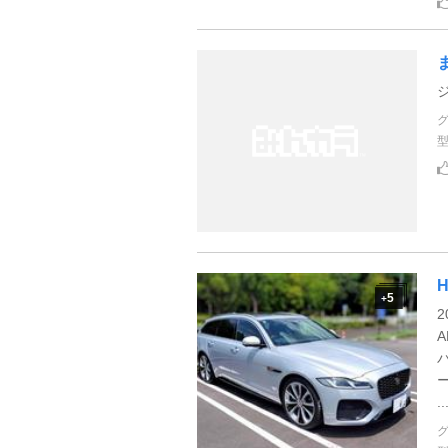
H
5
+
2
A
..