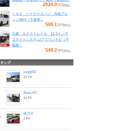
2020.0
万円
(税込)
トヨタ ハイエースバン 内装アレ
ンジVer4（千葉県）
509.1
万円
(税込)
日産 エクストレイル 12.3インチ
コネクトシステム/アラウンドビ（千
葉県）
549.2
万円
(税込)
ンキング
usagi93
31 PV
Bass-KC
10 PV
捨乃介
2 PV