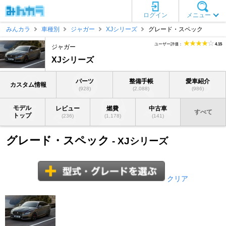
ログイン
メニュー
みんカラ
車種別
ジャガー
XJシリーズ
グレード・スペック
ユーザー評価：
4.15
ジャガー
XJシリーズ
パーツ
整備手帳
愛車紹介
カスタム情報
(928)
(2,088)
(986)
モデル
レビュー
燃費
中古車
すべて
トップ
(236)
(1,178)
(141)
グレード・スペック
- XJシリーズ
クリア