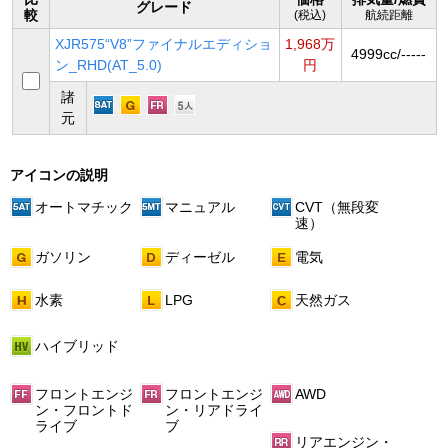
グレード
較
(税込)
航続距離
XJR575“V8”ファイナルエディショ
1,968万
4999cc/-----
ン_RHD(AT_5.0)
円
諸
元
アイコンの説明
オートマチック
マニュアル
CVT（無段変
速）
ガソリン
ディーゼル
電気
水素
LPG
天然ガス
ハイブリッド
フロントエンジ
フロントエンジ
AWD
ン・フロントド
ン・リアドライ
ライブ
ブ
リアエンジン・