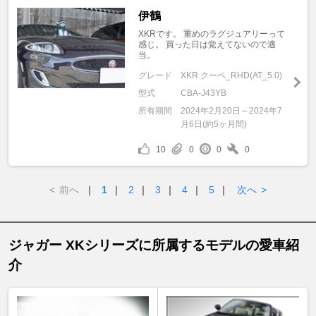
伊鶴
XKRです。 重めのラグジュアリーって
感じ。 買った日は覚えてないので適
当。
グレード
XKR クーペ_RHD(AT_5.0)
型式
CBA-J43YB
所有期間
2024年2月20日～2024年7
月6日(約5ヶ月間)
10
0
0
0
<
前へ
｜
1
｜
2
｜
3
｜
4
｜
5
｜
次へ
>
ジャガー XKシリーズに所属するモデルの愛車紹
介