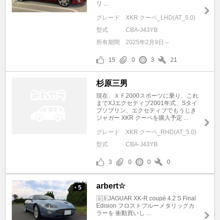
リ ...
グレード
XKR クーペ_LHD(AT_5.0)
型式
CBA-J43YB
所有期間
2025年2月9日～
15
0
3
21
杉原三男
現在、ＸＦ2000スポーツに乗り、これ
までXJエクセティブ2001年式、Sタイ
プソブリン、エクセティブでもうじき
ジャガー XKR クーペを購入予定 ...
グレード
XKR クーペ_RHD(AT_5.0)
型式
CBA-J43YB
3
0
0
0
arbert☆
5
+
🇬🇧JAGUAR XK-R coupé 4.2 S Final
Edision フロストブルーメタリックカ
ラーを 衝動買いし ...