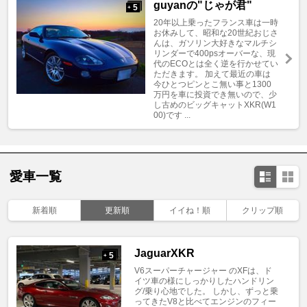
guyanの"じゃが君"
5
+
20年以上乗ったフランス車は一時
お休みして、昭和な20世紀おじさ
んは、ガソリン大好きなマルチシ
リンダーで400psオーバーな、現
代のECOとは全く逆を行かせてい
ただきます。 加えて最近の車は
今ひとつピンとこ無い事と1300
万円を車に投資でき無いので、少
し古めのビッグキャットXKR(W1
00)です ...
愛車一覧
新着順
更新順
イイね！順
クリップ順
JaguarXKR
5
+
V6スーパーチャージャー のXFは、ド
イツ車の様にしっかりしたハンドリン
グ/乗り心地でした。 しかし、ずっと乗
ってきたV8と比べてエンジンのフィー