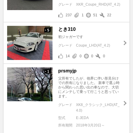
グレード
XKR_Coupe_RHD(AT_4.2)
237
1
51
22
とき310
5
+
初ジャガーです
グレード
Coupe_LHD(AT_4.2)
14
0
0
0
prsmyjp
1
+
父所有でしたが、他界に伴い形見分け
での所有になりました。 新車で選ぶ時
から関わった思い出の車なので、大切
にメンテして乗って行こうと思ってい
ます。
グレード
XK8_クラシック_LHD(AT_
4.0)
型式
E-JEDA
所有期間
2018年3月20日～