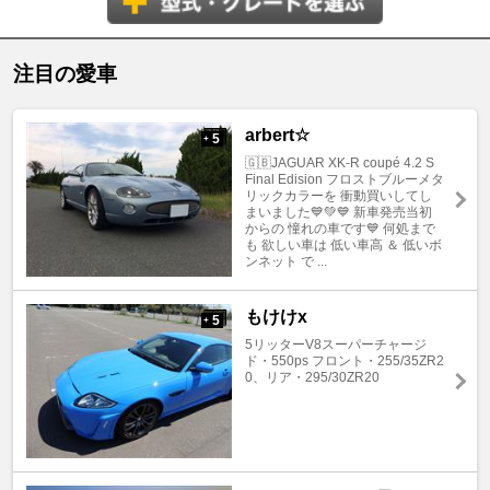
注目の愛車
arbert☆
5
+
🇬🇧JAGUAR XK-R coupé 4.2 S
Final Edision フロストブルーメタ
リックカラーを 衝動買いしてし
まいました💙💚💙 新車発売当初
からの 憧れの車です💙 何処まで
も 欲しい車は 低い車高 ＆ 低いボ
ンネット で ...
もけけx
5
+
5リッターV8スーパーチャージ
ド・550ps フロント・255/35ZR2
0、リア・295/30ZR20