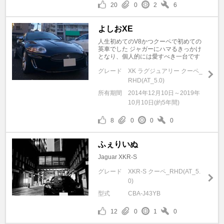
20
0
2
6
よしおXE
人生初めてのV8かつクーペで初めての
英車でした ジャガーにハマるきっかけ
となり、個人的には愛すべき一台です
グレード
XK ラグジュアリー クーペ_
RHD(AT_5.0)
所有期間
2014年12月10日～2019年
10月10日(約5年間)
8
0
0
0
ふぇりいぬ
Jaguar XKR-S
グレード
XKR-S クーペ_RHD(AT_5.
0)
型式
CBA-J43YB
12
0
1
0