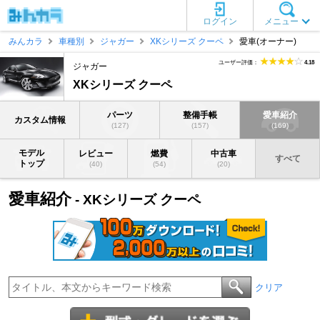
ログイン
メニュー
みんカラ
車種別
ジャガー
XKシリーズ クーペ
愛車(オーナー)
ユーザー評価：
4.18
ジャガー
XKシリーズ クーペ
パーツ
整備手帳
愛車紹介
カスタム情報
(127)
(157)
(169)
モデル
レビュー
燃費
中古車
すべて
トップ
(40)
(54)
(20)
愛車紹介
- XKシリーズ クーペ
クリア