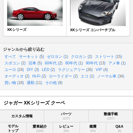
XKシリーズ
XKシリーズ コンバーチブル
ジャンルから絞り込む
すべて
サーキット (
5
)
ゼロヨン (
1
)
クロカン (
2
)
ストリート (
15
)
スポコン (
2
)
旧車 (
5
)
60年代 (
2
)
80年代 (
1
)
90年代 (
13
)
アメ車 (
1
)
ユーロ (
24
)
DIY (
3
)
LED (
2
)
ラグジュアリー (
26
)
VIP (
4
)
オーディオ (
2
)
Hi-Fi (
2
)
ローライダー (
2
)
エコ (
1
)
ノーマル車 (
34
)
買い物 (
18
)
通勤 (
11
)
その他 (
9
)
ジャガー XKシリーズ クーペ
パーツ
整備手帳
カスタム情報
(127)
(157)
モデル
愛車紹介
レビュー
燃費
Q&A
トップ
(169)
(40)
(54)
(8)