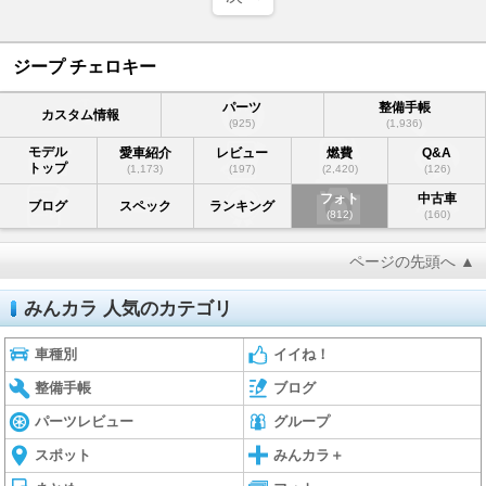
ジープ チェロキー
パーツ
整備手帳
カスタム情報
(925)
(1,936)
モデル
愛車紹介
レビュー
燃費
Q&A
トップ
(1,173)
(197)
(2,420)
(126)
フォト
中古車
ブログ
スペック
ランキング
(812)
(160)
ページの先頭へ ▲
みんカラ 人気のカテゴリ
車種別
イイね！
整備手帳
ブログ
パーツレビュー
グループ
スポット
みんカラ＋