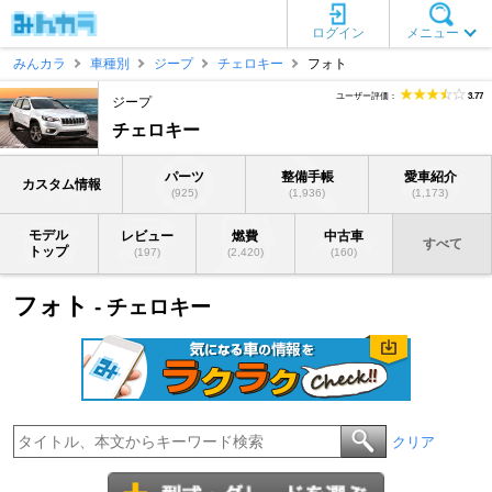
ログイン
メニュー
みんカラ
車種別
ジープ
チェロキー
フォト
ユーザー評価：
3.77
ジープ
チェロキー
パーツ
整備手帳
愛車紹介
カスタム情報
(925)
(1,936)
(1,173)
モデル
レビュー
燃費
中古車
すべて
トップ
(197)
(2,420)
(160)
フォト
- チェロキー
クリア