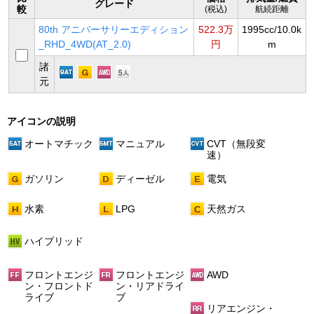
グレード
較
(税込)
航続距離
80th アニバーサリーエディション
522.3万
1995cc/10.0k
_RHD_4WD(AT_2.0)
円
m
諸
元
アイコンの説明
オートマチック
マニュアル
CVT（無段変
速）
ガソリン
ディーゼル
電気
水素
LPG
天然ガス
ハイブリッド
フロントエンジ
フロントエンジ
AWD
ン・フロントド
ン・リアドライ
ライブ
ブ
リアエンジン・