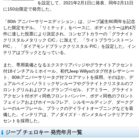
を設定して、2021年2月1日に発表、同年2月11日
に150台限定で発売した。
「80th アニバーサリーエディション」は、ジープ誕生80周年を記念
した限定モデル。「リミテッド」をベースに、ボディカラーは約4万
件に達した投票により決定され、コンセプトカラーの「グラナイト
クリスタルメタリック C/C」に加えて、「ライトブラウンストーン
P/C」、「ダイアモンドブラッククリスタル P/C」を設定した。イン
テリアはブラックとなっている。
また、専用装備となるエクステリアバッジやグラナイトアクセント
付18インチアルミホイール、初代Jeep Willysのタグ付きレザーシー
ト、80thアニバーサリータグ付フロアマットを採用。そのほか、デ
ュアルペインパノラミックサンルーフやグラナイトクリスタルのフ
ロントグリルおよびフォグランプベゼル、ドアミラー、グラナイト
アクセント付ボディ同色フロントバンパー、ボディ同色のフロント
フェイシアおよびホイールフレア、シルモールディング、ダークグ
レーのルーフレール、ブラックのデイライトオープニングなどを装
備した。インテリアは、アノダイズド・ガンメタルインテリアアク
セントを採用した。
ジープ チェロキー 発売年月一覧