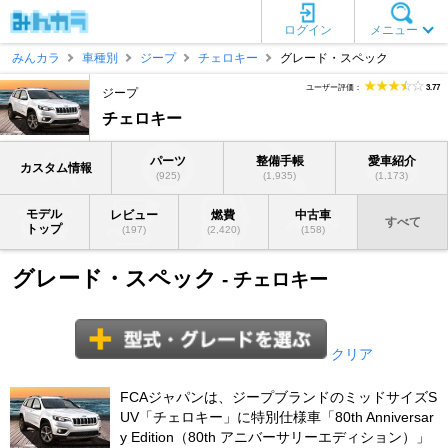
ログイン
メニュー
みんカラ
車種別
ジープ
チェロキー
グレード・スペック
ユーザー評価：
3.77
ジープ
チェロキー
パーツ
整備手帳
愛車紹介
カスタム情報
(925)
(1,935)
(1,173)
モデル
レビュー
燃費
中古車
すべて
トップ
(197)
(2,420)
(158)
グレード・スペック
- チェロキー
クリア
FCAジャパンは、ジープブランドのミッドサイズS
UV「チェロキー」に特別仕様車「80th Anniversar
y Edition（80th アニバーサリーエディション）」