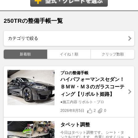
250TRの整備手帳一覧
カテゴリで絞る
新着順
イイね！順
クリップ数順
プロの整備手帳
ハイパフォーマンスセダン！
ＢＭＷ・Ｍ３のガラスコーテ
ィング【リボルト姫路】
●施工内容 リボルト・プロ
2026年8月5日
2
0
タペット調整
今日はタペット調整です。 シート・タ
ンクをはずします。 作業しやすくジャ