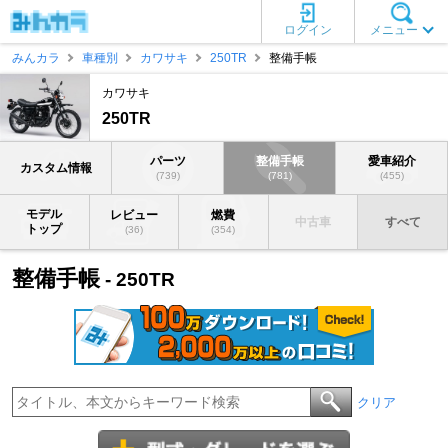
ログイン
メニュー
みんカラ
車種別
カワサキ
250TR
整備手帳
カワサキ
250TR
パーツ
整備手帳
愛車紹介
カスタム情報
(739)
(781)
(455)
モデル
レビュー
燃費
中古車
すべて
トップ
(36)
(354)
整備手帳
- 250TR
クリア