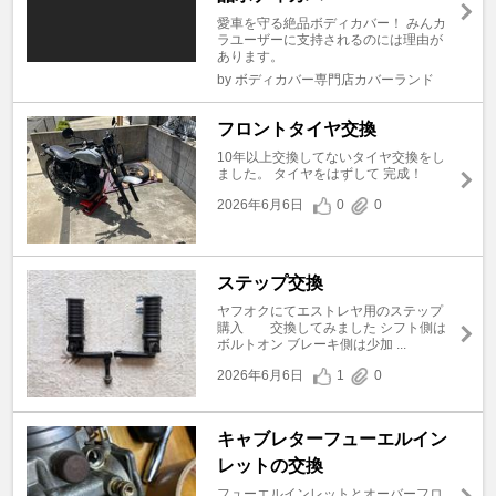
愛車を守る絶品ボディカバー！ みんカ
ラユーザーに支持されるのには理由が
あります。
by ボディカバー専門店カバーランド
フロントタイヤ交換
10年以上交換してないタイヤ交換をし
ました。 タイヤをはずして 完成！
2026年6月6日
0
0
ステップ交換
ヤフオクにてエストレヤ用のステップ
購入 交換してみました シフト側は
ボルトオン ブレーキ側は少加 ...
2026年6月6日
1
0
キャブレターフューエルイン
レットの交換
フューエルインレットとオーバーフロ