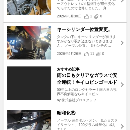
ーアウトレットのL型継手が経年劣化
でモゲたので改修しました。 真 ...
2026年5月30日
2
0
キーシリンダー位置変更。
タンクの下にキーシリンダーが有りま
すがかなり覗き込まないとさせませ
ん。 ノーマル位置。 ３センチの ...
2026年5月26日
11
0
おすすめ記事
雨の日もクリアなガラスで安
全運転！キイロビンゴールド
50年以上のロングセラー！雨の日の視
界不良解消ならキイロビン
by 株式会社プロスタッフ
昭和化⑤
ノーマル 完全ボルトオン、 見た目スタ
イリッシュ、 100グラム軽量化に成り
ました。