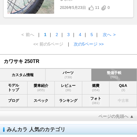
2026年5月23日
11
0
<
前へ
｜
1
｜
2
｜
3
｜
4
｜
5
｜
次へ
>
<< 前の5ページ
｜
次の5ページ >>
カワサキ 250TR
パーツ
整備手帳
カスタム情報
(739)
(781)
モデル
愛車紹介
レビュー
燃費
Q&A
トップ
(455)
(36)
(354)
(3)
フォト
ブログ
スペック
ランキング
中古車
(381)
ページの先頭へ ▲
みんカラ 人気のカテゴリ