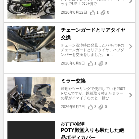
ッキでUP！ ﾌﾛﾝﾄ側で ...
2026年6月12日
1
0
チェーンガードとリアタイヤ
交換
チェーン洗浄時に発見したバキバキの
チェーンガードとリアタイヤ、ハブダ
ンパーを交換をしました。 ◼︎ ...
2026年6月9日
1
0
ミラー交換
通勤やツーリングで使用している250T
Rなんですが、以前取り替えたミラー
の形がイマイチなのと、錆び ...
2026年6月7日
3
0
おすすめ記事
POTY殿堂入りも果たした絶
品ボディカバー