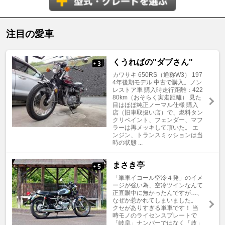
注目の愛車
くうればの"ダブさん"
3
+
カワサキ 650RS（通称W3） 197
4年後期モデル 中古で購入。ノン
レストア車 購入時走行距離：422
80km（おそらく実走距離） 見た
目はほぼ純正ノーマル仕様 購入
店（旧車取扱い店）で、燃料タン
クリペイント、フェンダー、マフ
ラーは再メッキして頂いた。 エ
ンジン、トランスミッションは当
時の状態 ...
まさき亭
5
+
「単車イコール空冷４発」のイメ
ージが強い為、空冷ツインなんて
正直眼中に無かったんですが…、
なぜか惹かれてしまいました。
クセがありすぎる単車です！ 当
時モノのライセンスプレートで
「岐阜」ナンバーではなく「岐」