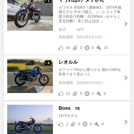
3
+
カワサキ 650RS（通称W3） 1974年後
期モデル 中古で購入。ノンレストア車
購入時走行距離：42280km（おそらく
実走距離） 見た目はほぼ ...
型式
W3F
所有期間
2021年4月14日～
43
0
0
13
レオルル
4
+
ゼファー750から乗りかえ 憧れのW3を
所有できて良かった
所有期間
2025年5月30日～
11
0
1
0
Boss rs
1973モデル
2
0
0
0