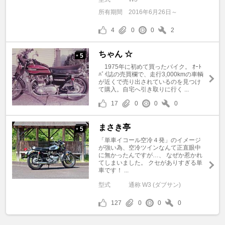
所有期間
2016年6月26日～
4
0
0
2
ちゃん ☆
5
+
1975年に初めて買ったバイク。 ｵｰﾄ
ﾊﾞｲ誌の売買欄で、走行3,000kmの車輌
が近くで売り出されているのを見つけ
て購入。自宅へ引き取りに行く ...
17
0
0
0
まさき亭
5
+
「単車イコール空冷４発」のイメージ
が強い為、空冷ツインなんて正直眼中
に無かったんですが…、 なぜか惹かれ
てしまいました。 クセがありすぎる単
車です！ ...
型式
通称 W3 (ダブサン)
127
0
0
0