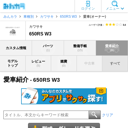
ログイン
メニュー
みんカラ
車種別
カワサキ
650RS W3
愛車(オーナー)
ユーザー評価：
3.4
カワサキ
650RS W3
パーツ
整備手帳
愛車紹介
カスタム情報
(1)
(15)
(9)
モデル
レビュー
燃費
中古車
すべて
トップ
(5)
(0)
愛車紹介
- 650RS W3
クリア