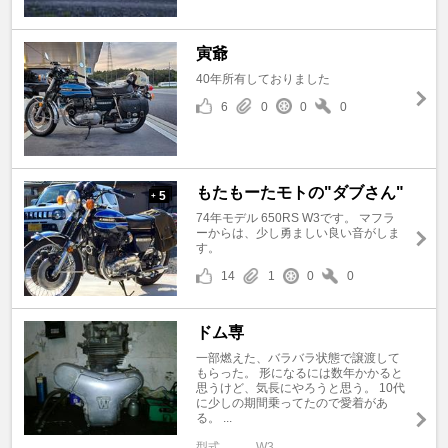
寅爺
40年所有しておりました
6
0
0
0
もたもーたモトの"ダブさん"
5
+
74年モデル 650RS W3です。 マフラ
ーからは、少し勇ましい良い音がしま
す。
14
1
0
0
ドム専
一部燃えた、バラバラ状態で譲渡して
もらった。 形になるには数年かかると
思うけど、気長にやろうと思う。 10代
に少しの期間乗ってたので愛着があ
る。 ...
型式
W3