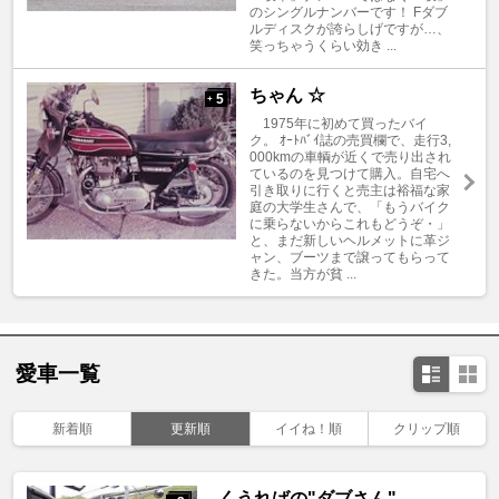
のシングルナンバーです！ Fダブ
ルディスクが誇らしげですが…、
笑っちゃうくらい効き ...
ちゃん ☆
5
+
1975年に初めて買ったバイ
ク。 ｵｰﾄﾊﾞｲ誌の売買欄で、走行3,
000kmの車輌が近くで売り出され
ているのを見つけて購入。自宅へ
引き取りに行くと売主は裕福な家
庭の大学生さんで、「もうバイク
に乗らないからこれもどうぞ・」
と、まだ新しいヘルメットに革ジ
ャン、ブーツまで譲ってもらって
きた。当方が貧 ...
愛車一覧
新着順
更新順
イイね！順
クリップ順
くうればの"ダブさん"