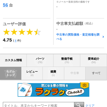
※メーカー発表当時の価格です
56
台
-
中古車支払総額
（税込）
ユーザー評価
-
中古車の買取価格・査定相場を調
べる
4.75
(
4
件)
パーツ
整備手帳
愛車紹介
カスタム情報
(78)
(70)
(56)
モデル
レビュー
燃費
中古車
すべて
トップ
(4)
(1)
クリア