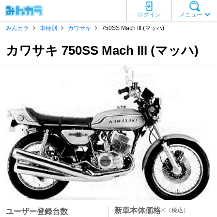
ログイン
メニュー
みんカラ
車種別
カワサキ
750SS Mach III (マッハ)
カワサキ 750SS Mach III (マッハ)
新車本体価格
※
（税込）
ユーザー登録台数