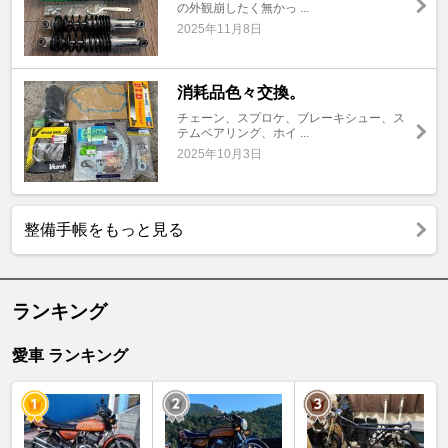
の外観崩したく無かっ ...
2025年11月8日
消耗品色々交換。
チェーン、スプロケ、ブレーキシュー、ス
テムベアリング、ホイ ...
2025年10月3日
整備手帳をもっと見る
ランキング
愛車 ランキング