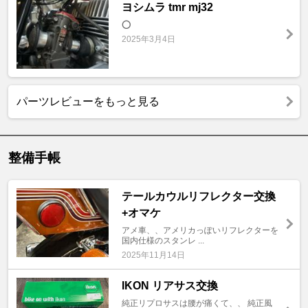
ヨシムラ tmr mj32
⭕️
2025年3月4日
パーツレビューをもっと見る
整備手帳
テールカウルリフレクター交換
+オマケ
アメ車、、アメリカっぽいリフレクターを
国内仕様のスタンレ ...
2025年11月14日
IKON リアサス交換
純正リプロサスは腰が痛くて、、 純正風