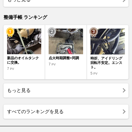
整備手帳 ランキング
新品のオイルタンク
点火時期調整+同調
時折、アイドリング
に交換。
回転不安定。エンス
7
PV
ト。
7
PV
5
PV
もっと見る
すべてのランキングを見る