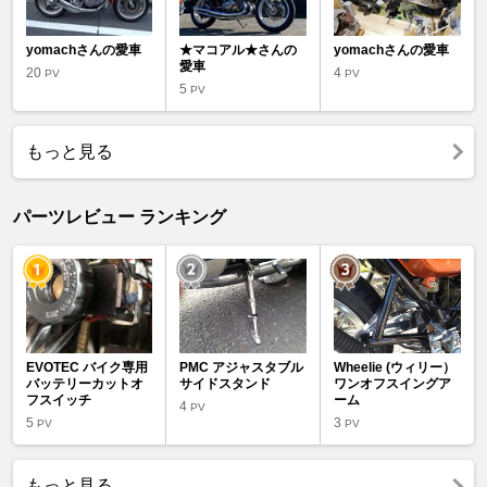
yomachさんの愛車
★マコアル★さんの
yomachさんの愛車
愛車
20
4
PV
PV
5
PV
もっと見る
パーツレビュー ランキング
EVOTEC バイク専用
PMC アジャスタブル
Wheelie (ウィリー）
バッテリーカットオ
サイドスタンド
ワンオフスイングア
フスイッチ
ーム
4
PV
5
3
PV
PV
もっと見る