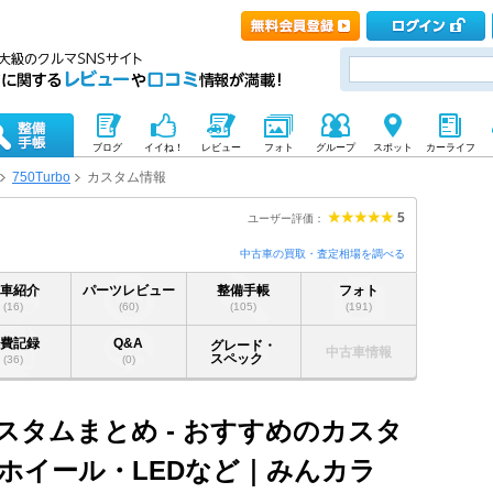
ブログ
イイね！
レビュー
フォト
グループ
スポット
カーライフ
750Turbo
カスタム情報
5
ユーザー評価：
中古車の買取・査定相場を調べる
愛車紹介
パーツレビュー
整備手帳
フォト
(16)
(60)
(105)
(191)
燃費記録
Q&A
グレード・
中古車情報
スペック
(36)
(0)
 カスタムまとめ - おすすめのカスタ
ホイール・LEDなど｜みんカラ