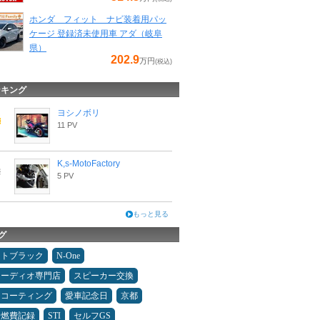
ホンダ フィット ナビ装着用パッ
ケージ 登録済未使用車 アダ（岐阜
県）
202.9
万円
(税込)
ンキング
ヨシノボリ
11 PV
K,s-MotoFactory
5 PV
もっと見る
グ
ムトブラック
N-One
オーディオ専門店
スピーカー交換
スコーティング
愛車記念日
京都
＆燃費記録
STI
セルフGS