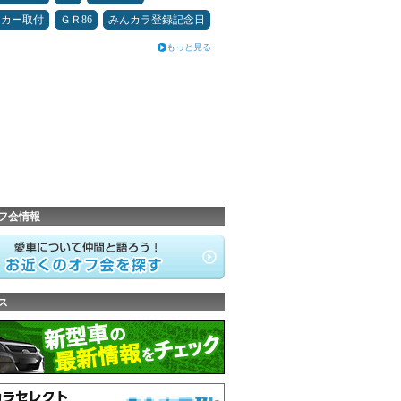
ーカー取付
ＧＲ86
みんカラ登録記念日
もっと見る
フ会情報
ス