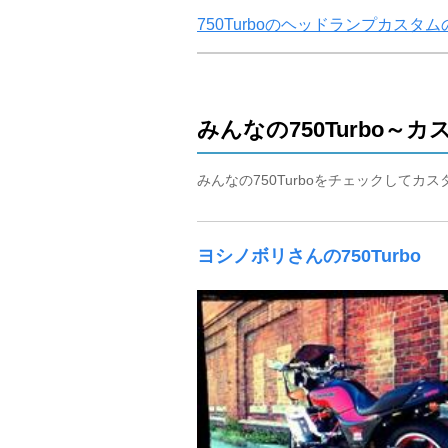
750Turboのヘッドランプカス
みんなの750Turbo～
みんなの750Turboをチェックしてカ
ヨシノボリさんの750Turbo