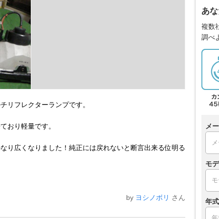
あな
複数
調べ
ルチリフレクターランプです。
メー
来ており軽量です。
かなり広くなりました！純正には戻れないと断言出来る位明る
モデ
by
ヨシノボリ
さん
年式