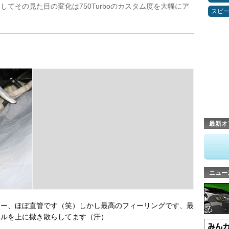
てその見た目の変化は750Turboのカスタム度を大幅にア
スピ
最新オ
ニュー
ラー、ほぼ直管です（笑）しかし最高のフィーリングです、最
イルを上に撒き散らしてます（汗）