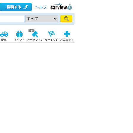
ヘルプ
愛車
イベント
オークション
サーキット
みんカラ＋