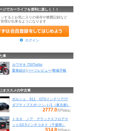
ージでカーライフを便利に楽しく！！
インするとお気に入りの保存や燃費記録など
な管理が出来るようになります
ログイン
た車
カワサキ 750Turbo
愛車紹介
/
パーツレビュー
/
整備手帳
にオススメの中古車
ポルシェ 911 GTSインテリア/ア
ダプティブスポ-ツシ-ト(1（東京都）
2777.0
万円
(税込)
トヨタ ノア デラックスフロアマ
ット/10.5インチコネク（千葉県）
514.8
万円
(税込)