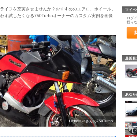
してカーライフを充実させませんか？おすすめのエアロ、ホイール、
マイペ
わず試したくなる750Turboオーナーのカスタム実例を画像
ログ
様々
最近見
あなた
Heberekeさんの750Turbo