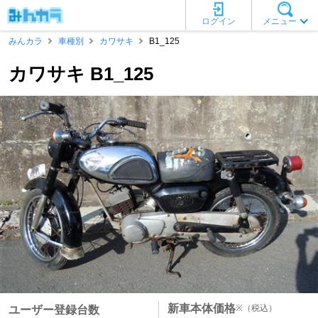
ログイン
メニュー
みんカラ
車種別
カワサキ
B1_125
カワサキ B1_125
新車本体価格
※
（税込）
ユーザー登録台数