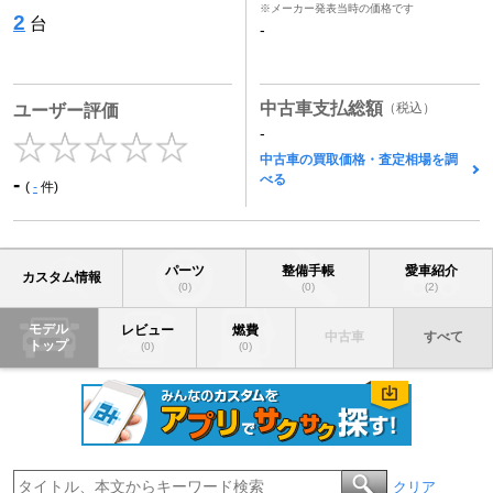
※メーカー発表当時の価格です
2
台
-
中古車支払総額
（税込）
ユーザー評価
-
中古車の買取価格・査定相場を調
べる
-
(
-
件)
パーツ
整備手帳
愛車紹介
カスタム情報
(0)
(0)
(2)
モデル
レビュー
燃費
中古車
すべて
トップ
(0)
(0)
クリア