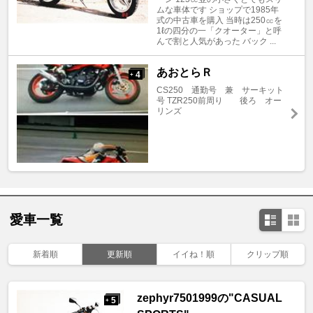
ムな車体です ショップで1985年
式の中古車を購入 当時は250㏄を
1ℓの四分の一「クオーター」と呼
んで割と人気があった バック ...
あおとらＲ
4
+
CS250 通勤号 兼 サーキット
号 TZR250前周り 後ろ オー
リンズ
愛車一覧
新着順
更新順
イイね！順
クリップ順
zephyr7501999の"CASUAL
5
+