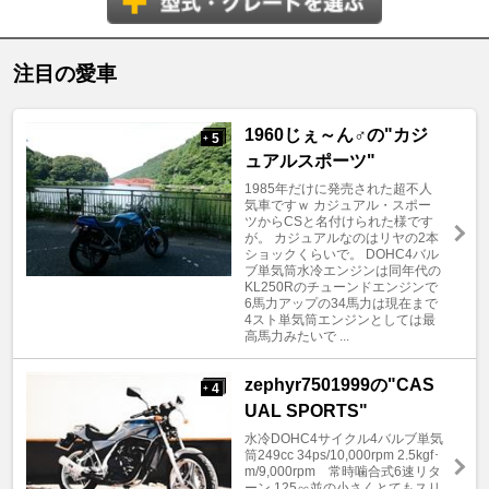
注目の愛車
1960じぇ～ん♂の"カジ
5
+
ュアルスポーツ"
1985年だけに発売された超不人
気車ですｗ カジュアル・スポー
ツからCSと名付けられた様です
が。 カジュアルなのはリヤの2本
ショックくらいで。 DOHC4バル
ブ単気筒水冷エンジンは同年代の
KL250Rのチューンドエンジンで
6馬力アップの34馬力は現在まで
4スト単気筒エンジンとしては最
高馬力みたいで ...
zephyr7501999の"CAS
4
+
UAL SPORTS"
水冷DOHC4サイクル4バルブ単気
筒249cc 34ps/10,000rpm 2.5kgf･
m/9,000rpm 常時噛合式6速リタ
ーン 125㏄並の小さくとてもスリ