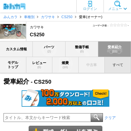
ログイン
メニュー
みんカラ
車種別
カワサキ
CS250
愛車(オーナー)
ユーザー評価：
-
カワサキ
CS250
パーツ
整備手帳
愛車紹介
カスタム情報
(2)
(0)
(11)
モデル
レビュー
燃費
中古車
すべて
トップ
(0)
(10)
愛車紹介
- CS250
クリア