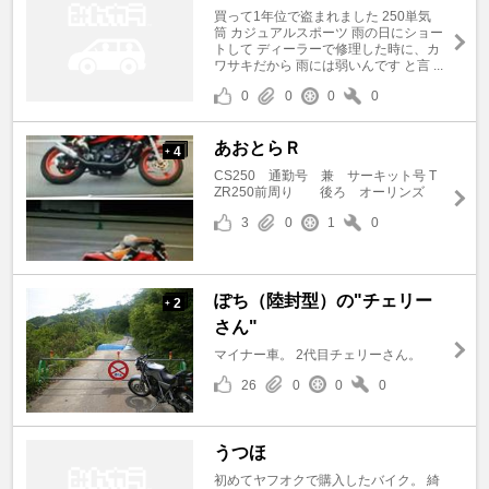
買って1年位で盗まれました 250単気
筒 カジュアルスポーツ 雨の日にショー
トして ディーラーで修理した時に、カ
ワサキだから 雨には弱いんです と言 ...
0
0
0
0
あおとらＲ
4
+
CS250 通勤号 兼 サーキット号 T
ZR250前周り 後ろ オーリンズ
3
0
1
0
ぽち（陸封型）の"チェリー
2
+
さん"
マイナー車。 2代目チェリーさん。
26
0
0
0
うつほ
初めてヤフオクで購入したバイク。 綺