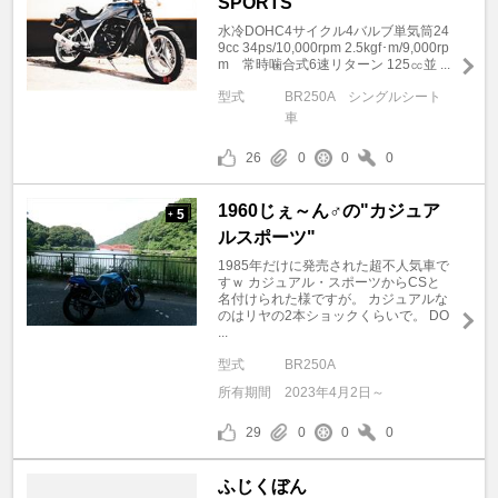
SPORTS"
水冷DOHC4サイクル4バルブ単気筒24
9cc 34ps/10,000rpm 2.5kgf･m/9,000rp
m 常時噛合式6速リターン 125㏄並 ...
型式
BR250A シングルシート
車
26
0
0
0
1960じぇ～ん♂の"カジュア
5
+
ルスポーツ"
1985年だけに発売された超不人気車で
すｗ カジュアル・スポーツからCSと
名付けられた様ですが。 カジュアルな
のはリヤの2本ショックくらいで。 DO
...
型式
BR250A
所有期間
2023年4月2日～
29
0
0
0
ふじくぼん