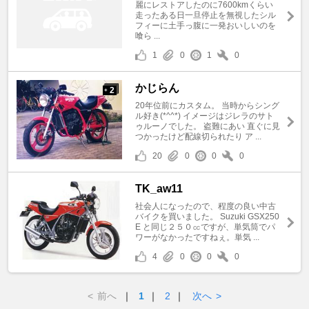
麗にレストアしたのに7600kmくらい
走ったある日一旦停止を無視したシル
フィーに土手っ腹に一発おいしいのを
喰ら ...
1
0
1
0
かじらん
2
+
20年位前にカスタム。 当時からシング
ル好き(*^^*) イメージはジレラのサト
ゥルーノでした。 盗難にあい 直ぐに見
つかったけど配線切られたり ア ...
20
0
0
0
TK_aw11
社会人になったので、程度の良い中古
バイクを買いました。 Suzuki GSX250
E と同じ２５０㏄ですが、単気筒でパ
ワーがなかったですねぇ。単気 ...
4
0
0
0
<
前へ
｜
1
｜
2
｜
次へ
>