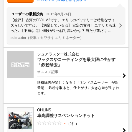
ユーザーの最新投稿
2015年9月24日
【総評】 古河のFB9L-A2です。 エリミのバッテリーは特別なサイ
ズらしいですね。 【満足している点】 安定の古河！ ユアサとも迷
った｡ 【不満な点】 値段がやっぱり高いかな？ 当たり前だけ ...
seimaxim
（愛車：カワサキ エリミネーター）
シュアラスター株式会社
ワックスやコーティングを最大限に生かす
「鉄粉除去」
オススメ記事
鉄粉除去が楽しくなる！「ネンドスムーサー」が新
登場！ 鉄粉を取ると、仕上がりに大きな差が生まれ
ます。
OHLINS
車高調整サスペンションキット
-
（1件）