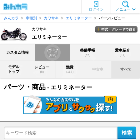
ログイン
メニュー
みんカラ
車種別
カワサキ
エリミネーター
パーツレビュー
カワサキ
型式・グレードで絞る
エリミネーター
パーツ
整備手帳
愛車紹介
カスタム情報
(133)
(56)
(81)
モデル
レビュー
燃費
中古車
すべて
トップ
(8)
(113)
パーツ・商品
- エリミネーター