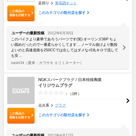
足回り
車高調キット
この商品の
このカテゴリの取付店を探す
価格を比較する
ユーザーの最新投稿
2012年6月30日
このバイクより豪華であろうパーツです(笑) オーリンズ36P ちょ
い固めだったので一番柔らかくしてます… ノーマル抜けより数段
よいのと高速道路を250CCでは出してはダメな○5丸キロで流して
も安 ...
nashi34
（愛車：カワサキ エリミネーター）
NGKスパークプラグ / 日本特殊陶業
イリジウムプラグ
-
（1件）
点火系
プラグ
この商品の
このカテゴリの取付店を探す
価格を比較する
ユーザーの最新投稿
2012年4月17日