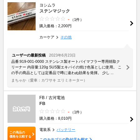
ヨシムラ
ステンマジック
-
（1件）
購入価格：2,200円
カーケア
その他
ユーザーの最新投稿
2023年6月23日
品番:919-001-0000 ステンレス製オートバイマフラー専用焼取ク
リーナー 内容量:120g SUS製エキパイの焼け色落としに使用。 こ
の手の商品としては定番品で噂に違わぬ効果を発揮。 少し ...
まちゃか
（愛車：カワサキ エリミネーター）
FB / 古河電池
FB
-
（1件）
購入価格：8,010円
電装系
バッテリー
この商品の
価格を比較する
このカテゴリの取付店を探す