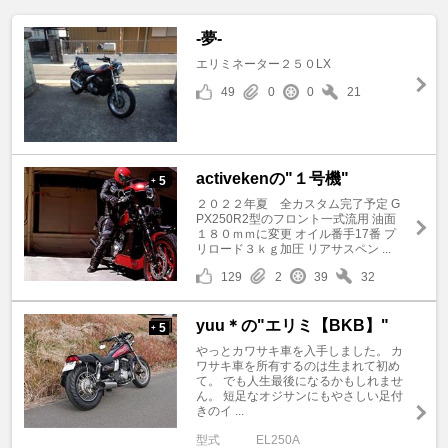
-夢-
エリミネーター２５０LX
49
0
0
21
activekenの"１号機"
5
+
２０２２年夏 全カスタム完了予定 G
PX250R2型のフロント一式流用 油面
１８０ｍｍに変更 オイル番手17番 プ
リロード３ｋｇ加圧 リアサスペン ...
129
2
39
32
yuu＊の"エリミ【BKB】"
5
+
やっとカワサキ車を入手しました。 カ
ワサキ車を所有するのは生まれて初め
て。 でも人生最後になるかもしれませ
ん。 短足なオジサンにもやさしい足付
きのイ ...
型式
EL250A