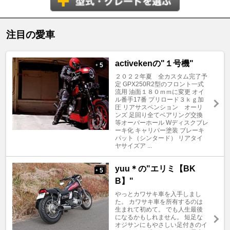
注目の愛車
activekenの"１号機"
5
+
２０２２年夏 全カスタム完了予
定 GPX250R2型のフロント一式
流用 油面１８０ｍｍに変更 オイ
ル番手17番 プリロード３ｋｇ加
圧 リアサスペンション オーリ
ンズ 足回り全てベアリング交換
等オーバーホール Wディスクブレ
ーキ化 キャリパー塗装 ブレーキ
パット（シンタード） リアタイ
ヤサイズア ...
yuu＊の"エリミ【BK
5
+
B】"
やっとカワサキ車を入手しまし
た。 カワサキ車を所有するのは
生まれて初めて。 でも人生最後
になるかもしれません。 短足な
オジサンにもやさしい足付きのイ