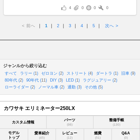
4
0
0
0
<
前へ
｜
1
｜
2
｜
3
｜
4
｜
5
｜
次へ
>
ジャンルから絞り込む
すべて
ラリー (
1
)
ゼロヨン (
2
)
ストリート (
4
)
ダートラ (
1
)
旧車 (
9
)
80年代 (
2
)
90年代 (
11
)
DIY (
3
)
LED (
1
)
ラグジュアリー (
2
)
ローライダー (
2
)
ノーマル車 (
2
)
通勤 (
3
)
その他 (
5
)
カワサキ エリミネーター250LX
パーツ
整備手帳
カスタム情報
(98)
(130)
モデル
愛車紹介
レビュー
燃費
Q&A
トップ
(45)
(12)
(51)
(0)