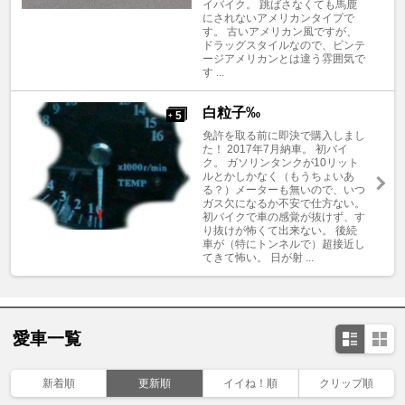
イバイク。 跳ばさなくても馬鹿
にされないアメリカンタイプで
す。 古いアメリカン風ですが、
ドラッグスタイルなので、ビンテ
ージアメリカンとは違う雰囲気で
す ...
白粒子‰
5
+
免許を取る前に即決で購入しまし
た！ 2017年7月納車。 初バイ
ク。 ガソリンタンクが10リット
ルとかしかなく（もうちょいあ
る？）メーターも無いので、いつ
ガス欠になるか不安で仕方ない。
初バイクで車の感覚が抜けず、す
り抜けが怖くて出来ない。 後続
車が（特にトンネルで）超接近し
てきて怖い。 日が射 ...
愛車一覧
新着順
更新順
イイね！順
クリップ順