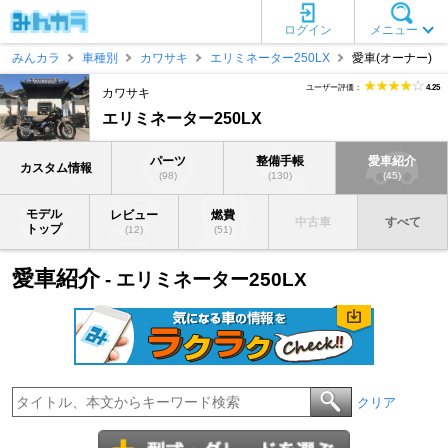
ログイン
メニュー
みんカラ
車種別
カワサキ
エリミネーター250LX
愛車(オーナー)
ユーザー評価：
4.25
カワサキ
エリミネーター250LX
パーツ
整備手帳
愛車紹介
カスタム情報
(98)
(130)
(45)
モデル
レビュー
燃費
中古車
すべて
トップ
(12)
(51)
愛車紹介
- エリミネーター250LX
クリア