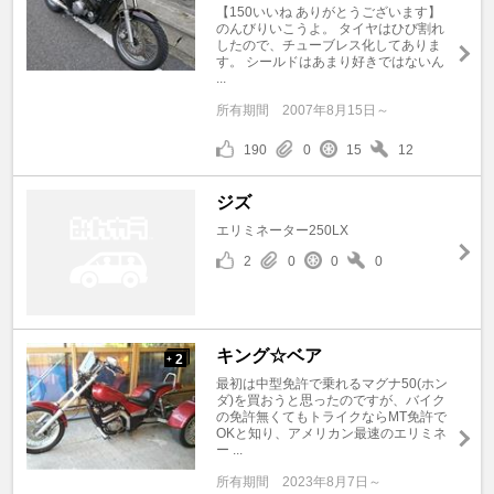
【150いいね ありがとうございます】
のんびりいこうよ。 タイヤはひび割れ
したので、チューブレス化してありま
す。 シールドはあまり好きではないん
...
所有期間
2007年8月15日～
190
0
15
12
ジズ
エリミネーター250LX
2
0
0
0
キング☆ベア
2
+
最初は中型免許で乗れるマグナ50(ホン
ダ)を買おうと思ったのですが、バイク
の免許無くてもトライクならMT免許で
OKと知り、アメリカン最速のエリミネ
ー ...
所有期間
2023年8月7日～