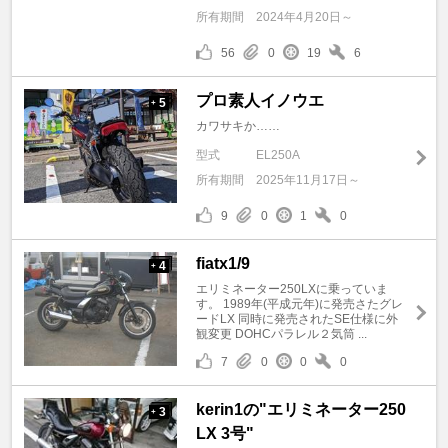
所有期間
2024年4月20日～
56
0
19
6
プロ素人イノウエ
5
+
カワサキか……
型式
EL250A
所有期間
2025年11月17日～
9
0
1
0
fiatx1/9
4
+
エリミネーター250LXに乗っていま
す。 1989年(平成元年)に発売さたグレ
ードLX 同時に発売されたSE仕様に外
観変更 DOHCパラレル２気筒 ...
7
0
0
0
kerin1の"エリミネーター250
3
+
LX 3号"