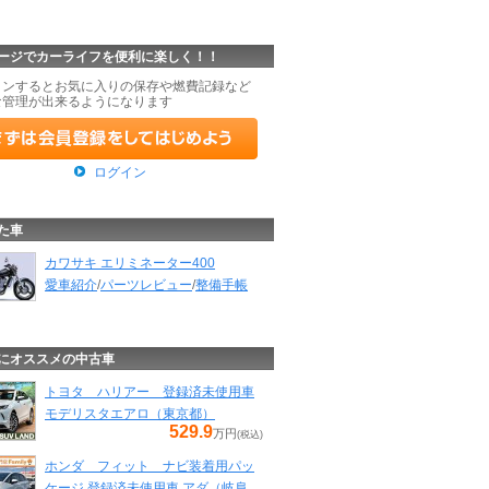
ージでカーライフを便利に楽しく！！
インするとお気に入りの保存や燃費記録など
な管理が出来るようになります
ログイン
た車
カワサキ エリミネーター400
愛車紹介
/
パーツレビュー
/
整備手帳
にオススメの中古車
トヨタ ハリアー 登録済未使用車
モデリスタエアロ（東京都）
529.9
万円
(税込)
ホンダ フィット ナビ装着用パッ
ケージ 登録済未使用車 アダ（岐阜