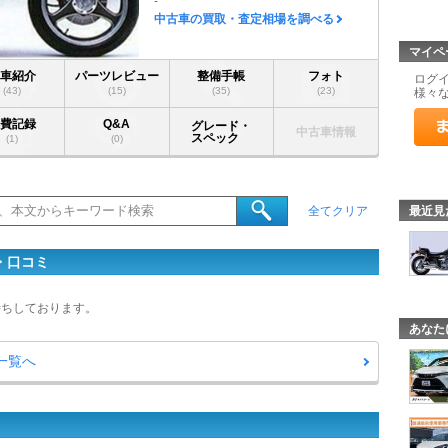
-
中古車の買取・査定相場を調べる
マイペ
愛車紹介
パーツレビュー
整備手帳
フォト
ログ
(43)
(15)
(35)
(23)
様々
燃費記録
Q&A
グレード・
中古車情報
スペック
(1)
(0)
最近見
全てクリア
・口コミ
待ちしております。
あなた
一覧へ