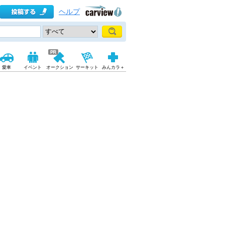
ヘルプ
愛車
イベント
オークション
サーキット
みんカラ＋