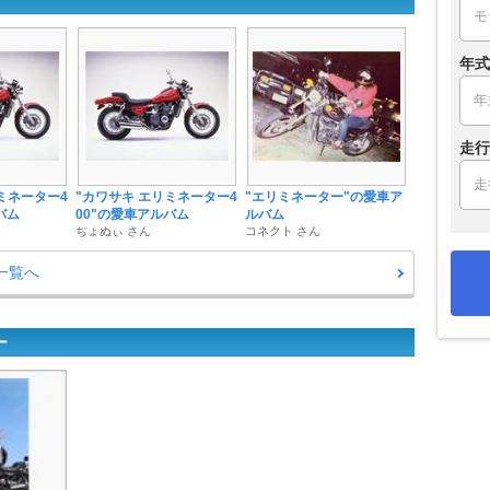
年式
走行
ミネーター4
"カワサキ エリミネーター4
"エリミネーター"の愛車ア
バム
00"の愛車アルバム
ルバム
ぢょぬぃ さん
コネクト さん
一覧へ
ー