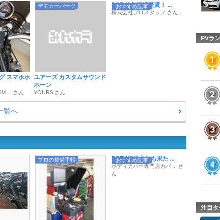
POTY9年連続受賞！ ...
デモカーパーツ
おすすめ記事
株式会社プロスタッフ さん
PVラ
グ スマホホ
ユアーズ カスタムサウンド
ホーン
M ... さん
YOURS さん
一覧へ
POTY殿堂入りも果た ...
プロの整備手帳
おすすめ記事
ボディカバー専門店カバ ... さ
ん
注目タ