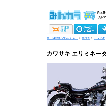
車・自動車SNSみんカラ
車種別
カワサキ
カワサキ エリミネータ