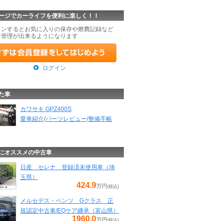
ージでカーライフを便利に楽しく！！
インするとお気に入りの保存や燃費記録など
な管理が出来るようになります
ログイン
た車
カワサキ GPZ400S
愛車紹介
/
パーツレビュー
/
整備手帳
にオススメの中古車
日産 セレナ 登録済未使用車（埼
玉県）
424.9
万円
(税込)
メルセデス・ベンツ Gクラス 正
規認定中古車/EQケア継承（富山県）
1960.0
万円
(税込)