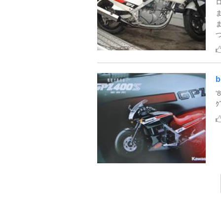
つ
b
'
ｸ