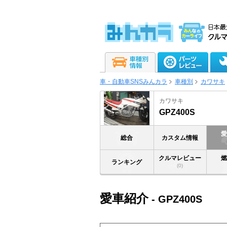
車・自動車SNSみんカラ
車種別
カワサキ
カワサキ
GPZ400S
総合
カスタム情報
クルマレビュー
ランキング
(0)
愛車紹介
- GPZ400S