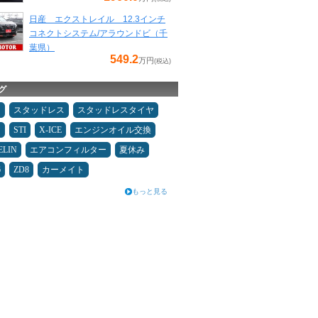
日産 エクストレイル 12.3インチ
コネクトシステム/アラウンドビ（千
葉県）
549.2
万円
(税込)
グ
タ
スタッドレス
スタッドレスタイヤ
ヤ
STI
X-ICE
エンジンオイル交換
ELIN
エアコンフィルター
夏休み
6
ZD8
カーメイト
もっと見る