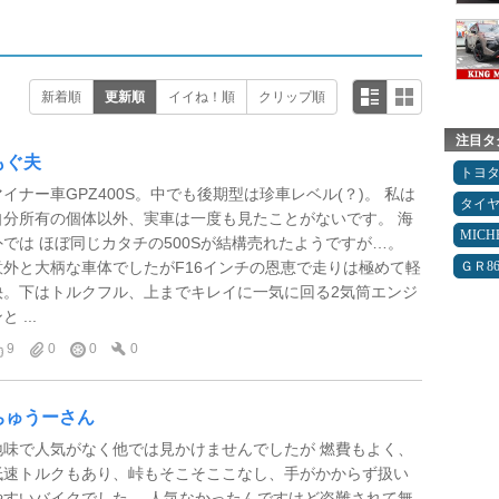
新着順
更新順
イイね！順
クリップ順
注目タ
もぐ夫
トヨ
マイナー車GPZ400S。中でも後期型は珍車レベル(？)。 私は
タイ
自分所有の個体以外、実車は一度も見たことがないです。 海
MICH
外では ほぼ同じカタチの500Sが結構売れたようですが…。
意外と大柄な車体でしたがF16インチの恩恵で走りは極めて軽
ＧＲ8
快。下はトルクフル、上までキレイに一気に回る2気筒エンジ
と ...
9
0
0
0
ちゅうーさん
地味で人気がなく他では見かけませんでしたが 燃費もよく、
低速トルクもあり、峠もそこそここなし、手がかからず扱い
やすいバイクでした。 人気なかったんですけど盗難されて無