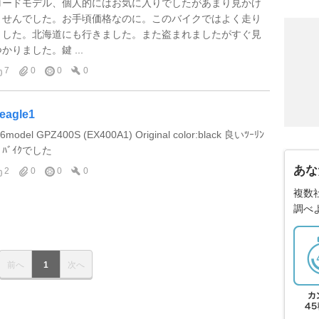
ロードモデル、個人的にはお気に入りでしたがあまり見かけ
ませんでした。お手頃価格なのに。このバイクではよく走り
ました。北海道にも行きました。また盗まれましたがすぐ見
かりました。鍵 ...
7
0
0
0
eagle1
86model GPZ400S (EX400A1) Original color:black 良いﾂｰﾘﾝ
ﾞﾊﾞｲｸでした
あな
2
0
0
0
複数
調べ
前へ
1
次へ