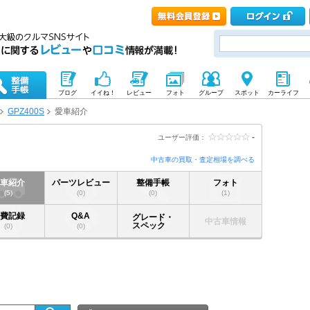
ブログ
イイね！
レビュー
フォト
グループ
スポット
カーライフ
GPZ400S
愛車紹介
-
ユーザー評価：
中古車の買取・査定相場を調べる
愛車紹介
パーツレビュー
整備手帳
フォト
(5)
(0)
(0)
(1)
燃費記録
Q&A
グレード・
中古車情報
スペック
(0)
(0)