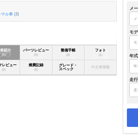
メー
マル車 (
3
)
モデ
愛車紹介
パーツレビュー
整備手帳
フォト
(5)
(0)
(0)
(1)
年式
マレビュー
燃費記録
グレード・
中古車情報
スペック
(0)
(0)
走行