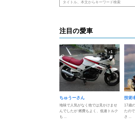
注目の愛車
1
+
ちゅうーさん
技術者
地味で人気がなく他では見かけませ
17歳
んでしたが 燃費もよく、低速トルク
たので
も ...
さ ...