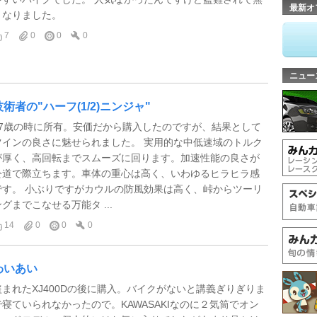
最新オ
くなりました。
7
0
0
0
ニュー
技術者の"ハーフ(1/2)ニンジャ"
17歳の時に所有。安価だから購入したのですが、結果として
ツインの良さに魅せられました。 実用的な中低速域のトルク
が厚く、高回転までスムーズに回ります。加速性能の良さが
公道で際立ちます。車体の重心は高く、いわゆるヒラヒラ感
です。 小ぶりですがカウルの防風効果は高く、峠からツーリ
ングまでこなせる万能タ ...
14
0
0
0
わいあい
盗まれたXJ400Dの後に購入。バイクがないと講義ぎりぎりま
で寝ていられなかったので。KAWASAKIなのに２気筒でオン