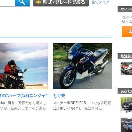
全てクリア
マイペ
ログ
様々
最近見
あなた
の"ハーフ(1/2)ニンジャ"
もぐ夫
の時に所有。安価だから購入し
マイナー車GPZ400S。中でも後期型
すが、結果としてツインの良
は珍車レベル(？)。 私は自分 ...