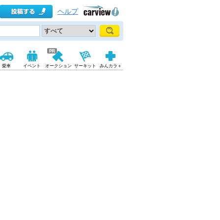
ヘルプ
愛車
イベント
オークション
サーキット
みんカラ＋