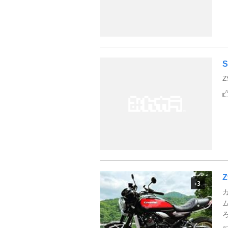
S
3
+