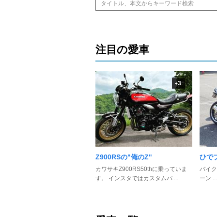
注目の愛車
3
+
Z900RSの"俺のZ"
ひでプ
カワサキZ900RS50thに乗っていま
バイク最
す。 インスタではカスタムパ ...
ーン ...