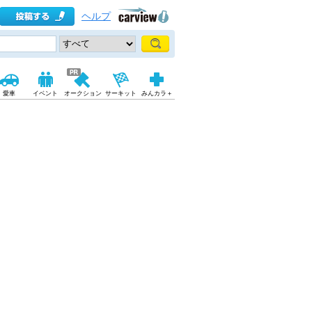
ヘルプ
愛車
イベント
オークション
サーキット
みんカラ＋