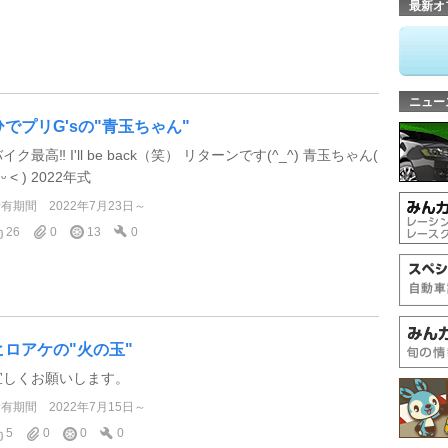
最新オ
ニュー
ひでプリG'sの"青玉ちゃん"
イク最高‼️ I'll be back（笑） リターンです(^_^) 青玉ちゃん(
 ᵕ ˂ ) 2022年式
所有期間
2022年7月23日～
26
0
13
0
ヒロアケの"火の玉"
宜しくお願いします。
所有期間
2022年7月15日～
5
0
0
0