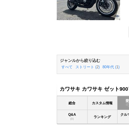
ジャンルから絞り込む
すべて
ストリート (
2
)
80年代 (
1
)
カワサキ カワサキ ゼット90
総合
カスタム情報
Q&A
クル
ランキング
(0)