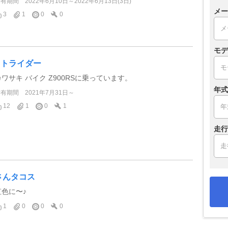
所有期間
2022年6月10日～2022年6月13日(3日)
メー
3
1
0
0
モデ
Dトライダー
カワサキ バイク Z900RSに乗っています。
年式
所有期間
2021年7月31日～
12
1
0
1
走行
さんタコス
虹色に〜♪
1
0
0
0