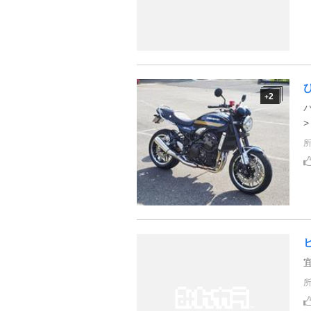
2
+
バ
˃