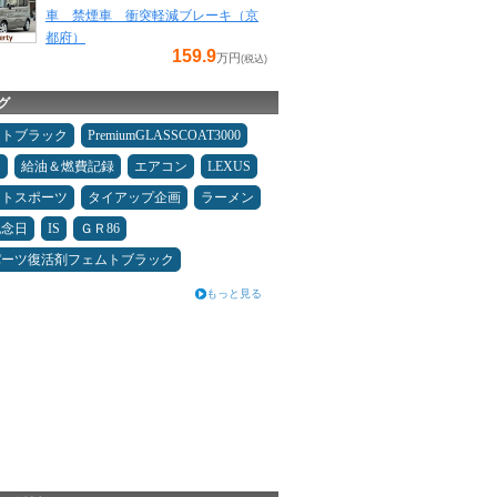
車 禁煙車 衝突軽減ブレーキ（京
都府）
159.9
万円
(税込)
グ
ムトブラック
PremiumGLASSCOAT3000
ン
給油＆燃費記録
エアコン
LEXUS
フトスポーツ
タイアップ企画
ラーメン
記念日
IS
ＧＲ86
パーツ復活剤フェムトブラック
もっと見る