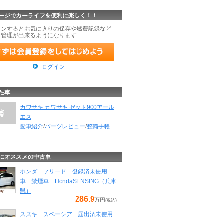
ージでカーライフを便利に楽しく！！
インするとお気に入りの保存や燃費記録など
な管理が出来るようになります
ログイン
た車
カワサキ カワサキ ゼット900アール
エス
愛車紹介
/
パーツレビュー
/
整備手帳
にオススメの中古車
ホンダ フリード 登録済未使用
車 禁煙車 HondaSENSING（兵庫
県）
286.9
万円
(税込)
スズキ スペーシア 届出済未使用