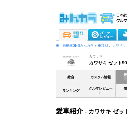
車・自動車SNSみんカラ
車種別
カワサキ
カワサキ
カワサキ ゼット9
総合
カスタム情報
クルマレビュー
ランキング
(4)
愛車紹介
- カワサキ ゼッ