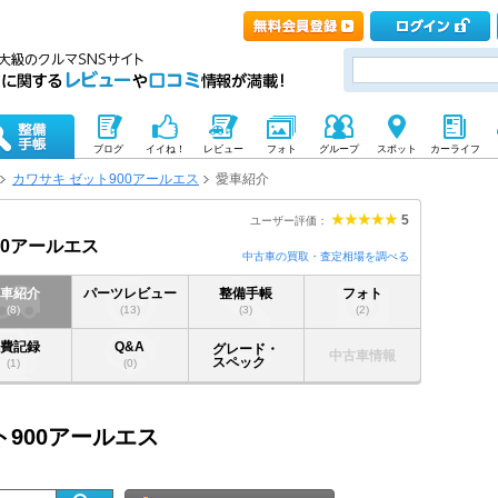
ブログ
イイね！
レビュー
フォト
グループ
スポット
カーライフ
カワサキ ゼット900アールエス
愛車紹介
5
ユーザー評価：
00アールエス
中古車の買取・査定相場を調べる
愛車紹介
パーツレビュー
整備手帳
フォト
(8)
(13)
(3)
(2)
燃費記録
Q&A
グレード・
中古車情報
スペック
(1)
(0)
ト900アールエス