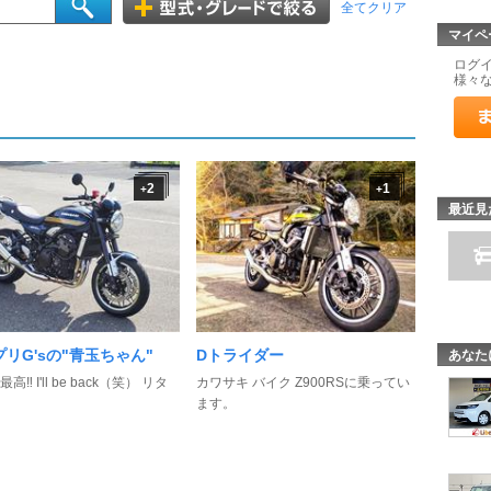
全てクリア
マイペ
ログ
様々
2
1
+
+
最近見
リG'sの"青玉ちゃん"
Dトライダー
あなた
高‼️ I'll be back（笑） リタ
カワサキ バイク Z900RSに乗ってい
ます。