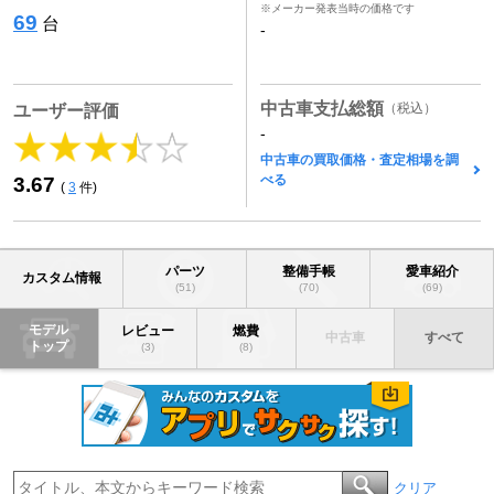
※メーカー発表当時の価格です
69
台
-
中古車支払総額
（税込）
ユーザー評価
-
中古車の買取価格・査定相場を調
べる
3.67
(
3
件)
パーツ
整備手帳
愛車紹介
カスタム情報
(51)
(70)
(69)
モデル
レビュー
燃費
中古車
すべて
トップ
(3)
(8)
クリア