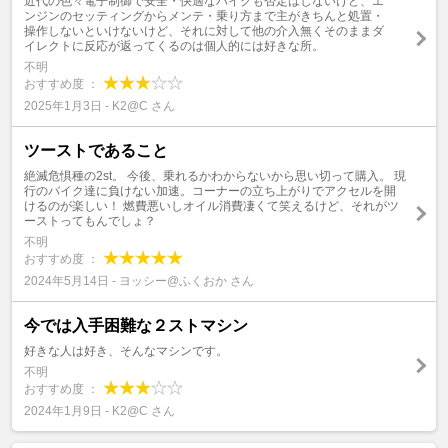
近代の色々電子制御で安全・快適なバイクも否定はしないけど、エ
ンジンのセッティングからメンテ・乗り方まで主がきちんと処置・
操作しないといけないけど、それに対して他の介入無くそのままダ
イレクトに反応が返ってくるのは個人的には好きな所。
不明
おすすめ度 ：
2025年1月3日 - K2@C さん
ツーストであること
絶滅危惧種の2st。 今後、乗れるかわからないから思い切って購入。 現
行のバイク達に負けない加速。コーナーの立ち上がりでアクセルを開
けるのが楽しい！ 燃費悪いしオイル消費凄くて笑えるけど、それがツ
ーストってもんでしょ？
不明
おすすめ度 ：
2024年5月14日 - ヨッシー@ふくおか さん
今では入手困難な２ストマシン
好きな人は好き、そんなマシンです。
不明
おすすめ度 ：
2024年1月9日 - K2@C さん