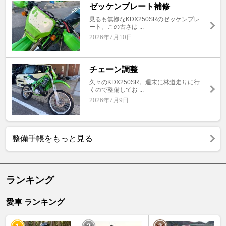
ゼッケンプレート補修
見るも無惨なKDX250SRのゼッケンプレ
ート。この古さは ...
2026年7月10日
チェーン調整
久々のKDX250SR。週末に林道走りに行
くので整備してお ...
2026年7月9日
整備手帳をもっと見る
ランキング
愛車 ランキング