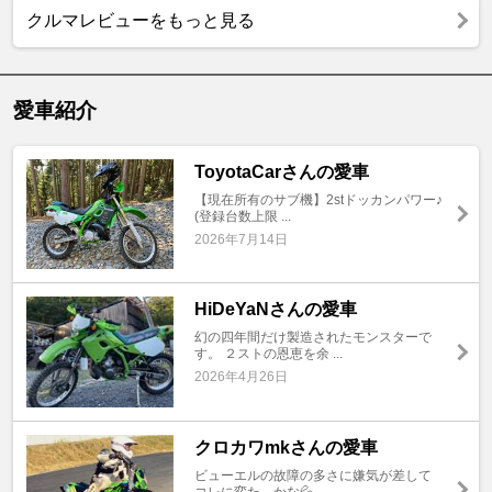
クルマレビューをもっと見る
愛車紹介
ToyotaCarさんの愛車
【現在所有のサブ機】2stドッカンパワー♪
(登録台数上限 ...
2026年7月14日
HiDeYaNさんの愛車
幻の四年間だけ製造されたモンスターで
す。 ２ストの恩恵を余 ...
2026年4月26日
クロカワmkさんの愛車
ビューエルの故障の多さに嫌気が差して
コレに変た…かな💦 ...