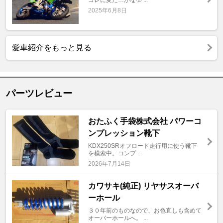
2025年6月8日
愛車紹介をもっと見る
パーツレビュー
おたふく手袋株式会社 パワーコ
ンプレッション靴下
KDX250SRオフロード走行用に使う靴下
を模索中。コンプ ...
2026年7月14日
カワサキ(純正) リヤサスオーバ
ーホール
３０年前のものなので、お色直しも含めて
オーバーホールへ。 ...