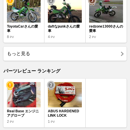
ToyotaCarさんの愛
daftなpunkさんの愛
redzone13000さんの
車
車
愛車
8
4
2
PV
PV
PV
もっと見る
パーツレビュー ランキング
Real Base エンジニ
ABUS HARDENED
アグローブ
LINK LOCK
2
1
PV
PV