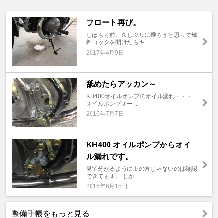
フロート再び。
しばらく前、久しぶりに乗ろうと思って燃
料コックを開けたらキ ...
2017年4月9日
舐めたらアッカン～
KH400オイルポンプのオイル漏れ・・・
オイルポンプオー ...
2016年7月7日
KH400 オイルポンプからオイ
ル漏れです。
見て分かるように上の方じゃないのは確認
できてます。 しか ...
2016年6月15日
整備手帳をもっと見る