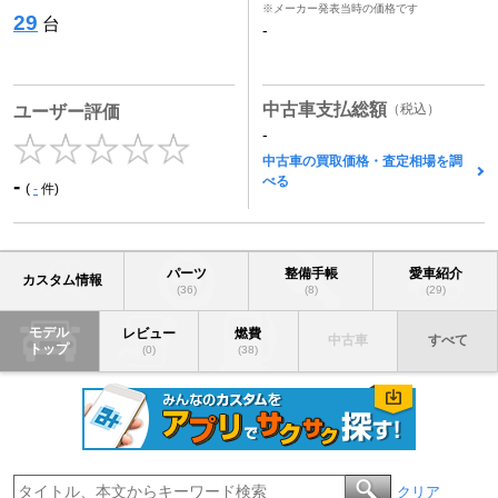
※メーカー発表当時の価格です
29
台
-
中古車支払総額
（税込）
ユーザー評価
-
中古車の買取価格・査定相場を調
べる
-
(
-
件)
パーツ
整備手帳
愛車紹介
カスタム情報
(36)
(8)
(29)
モデル
レビュー
燃費
中古車
すべて
トップ
(0)
(38)
クリア