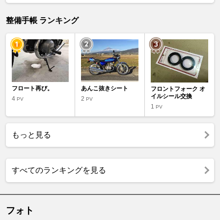
整備手帳 ランキング
フロート再び。
あんこ抜きシート
フロントフォーク オ
イルシール交換
4
2
PV
PV
1
PV
もっと見る
すべてのランキングを見る
フォト