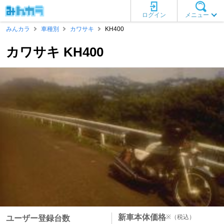
ログイン
メニュー
みんカラ
車種別
カワサキ
KH400
カワサキ KH400
新車本体価格
※
（税込）
ユーザー登録台数