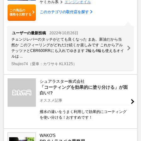
ケミカル系
エンジンオイル
この商品の
このカテゴリの取付店を探す
価格を比較する
ユーザーの最新投稿
2022年10月26日
チェンジレバーのタッチがとても良くなった まあ、新油だから当
然か このフィーリングがどれだけ続くか楽しみです これからアル
テッツァとCBR600RRにも入れてゆきます 2輪も4輪も使えるオイ
ルは ...
Shujiro74
（愛車：カワサキ KLX125）
シュアラスター株式会社
「コーティングを効果的に塗り分ける」が面
白い!?
オススメ記事
撥水の違いをうまく利用して効果的にコーティング
を使い分ける！おすすめです！
WAKO'S