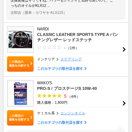
交換直後はそうですね。パワーもグイグイと気持ち良いので、こ
っちのオイルがKLX12 ...
次郎吉
（愛車：カワサキ KLX125）
NARDI
CLASSIC LEATHER SPORTS TYPE A パン
チングレザー レッドステッチ
-
（1件）
インテリア
ステアリング
この商品の
価格を比較する
このカテゴリの取付店を探す
WAKO'S
PRO-S / プロステージS 10W-40
5
（4件）
購入価格：1,800円
ケミカル系
エンジンオイル
この商品の
価格を比較する
このカテゴリの取付店を探す