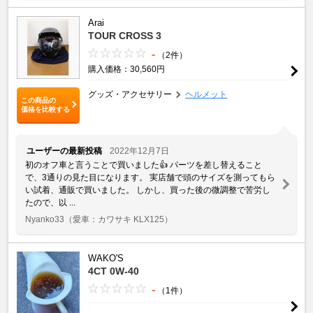
Arai
TOUR CROSS 3
-
（2件）
購入価格：30,560円
グッズ・アクセサリー
ヘルメット
この商品の
価格を比較する
ユーザーの最新投稿
2022年12月7日
初のオフ車と言うことで買いました👍 パーツを差し替えること
で、3通りの見た目になります。 実店舗で頭のサイズを測ってもら
い試着、通販で買いました。 しかし、買った後の微調整で苦労し
たので、以 ...
Nyanko33
（愛車：カワサキ KLX125）
WAKO'S
4CT 0W-40
-
（1件）