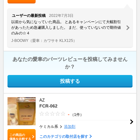
ユーザーの最新投稿
2022年7月3日
以前から気になっていた商品。 とあるキャンペーンにて大幅割引
があったため急遽購入しました。 まだ、使っていないので期待値
のみの☆４
J-BOOWY
（愛車：カワサキ KLX125）
あなたの愛車のパーツレビューを投稿してみません
か？
投稿する
AZ
FCR-062
-
（1件）
ケミカル系
添加剤
この商品の
このカテゴリの取付店を探す
価格を比較する