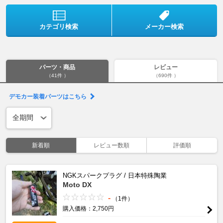
カテゴリ検索
メーカー検索
パーツ・商品
レビュー
（41件 ）
（690件 ）
デモカー装着パーツはこちら
新着順
レビュー数順
評価順
NGKスパークプラグ / 日本特殊陶業
Moto DX
-
（1件）
購入価格：2,750円