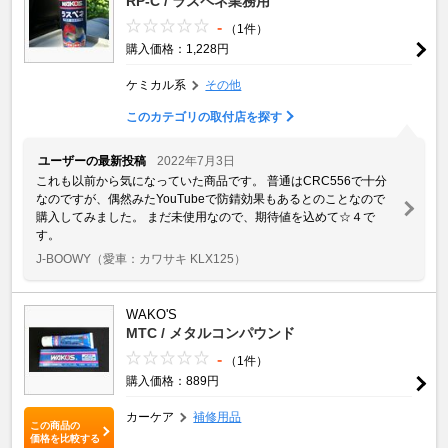
RP-C / ラスペネ業務用
-
（1件）
購入価格：1,228円
ケミカル系
その他
このカテゴリの取付店を探す
ユーザーの最新投稿
2022年7月3日
これも以前から気になっていた商品です。 普通はCRC556で十分
なのですが、偶然みたYouTubeで防錆効果もあるとのことなので
購入してみました。 まだ未使用なので、期待値を込めて☆４で
す。
J-BOOWY
（愛車：カワサキ KLX125）
WAKO'S
MTC / メタルコンパウンド
-
（1件）
購入価格：889円
カーケア
補修用品
この商品の
価格を比較する