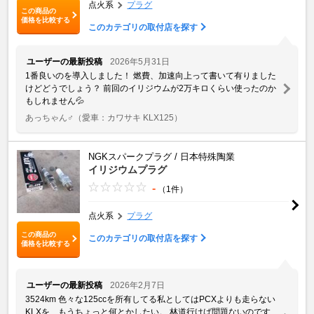
点火系
プラグ
この商品の
価格を比較する
このカテゴリの取付店を探す
ユーザーの最新投稿
2026年5月31日
1番良いのを導入しました！ 燃費、加速向上って書いて有りました
けどどうでしょう？ 前回のイリジウムが2万キロくらい使ったのか
もしれません💦
あっちゃん♂
（愛車：カワサキ KLX125）
NGKスパークプラグ / 日本特殊陶業
イリジウムプラグ
-
（1件）
点火系
プラグ
この商品の
このカテゴリの取付店を探す
価格を比較する
ユーザーの最新投稿
2026年2月7日
3524km 色々な125ccを所有してる私としてはPCXよりも走らない
KLXを、もうちょっと何とかしたい。 林道行けば問題ないのです