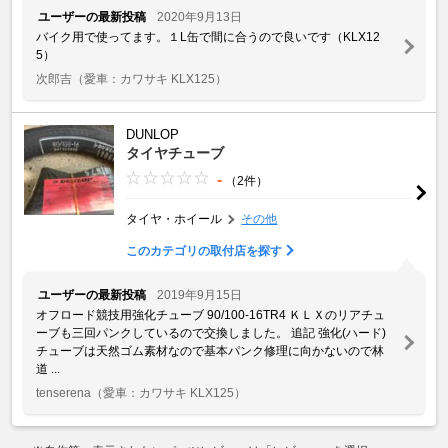
ユーザーの最新投稿
2020年9月13日
バイク用で使ってます。１L缶で間に合うので良いです（KLX12
5）
次郎吉
（愛車：カワサキ KLX125）
DUNLOP
タイヤチューブ
-
（2件）
タイヤ・ホイール
その他
このカテゴリの取付店を探す
ユーザーの最新投稿
2019年9月15日
オフロード競技用強化チューブ 90/100-16TR4 ＫＬＸのリアチュ
ーブも三回パンクしているので交換しました。 追記 強化(ハード)
チューブは天然ゴム素材なので基本パンク修理に向かないので林
道 ...
tenserena
（愛車：カワサキ KLX125）