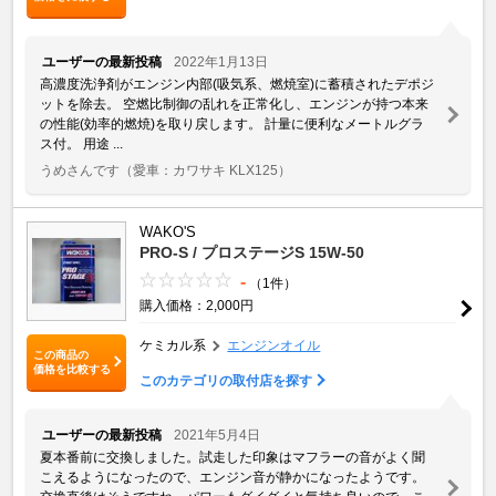
ユーザーの最新投稿
2022年1月13日
高濃度洗浄剤がエンジン内部(吸気系、燃焼室)に蓄積されたデポジ
ットを除去。 空燃比制御の乱れを正常化し、エンジンが持つ本来
の性能(効率的燃焼)を取り戻します。 計量に便利なメートルグラ
ス付。 用途 ...
うめさんです
（愛車：カワサキ KLX125）
WAKO'S
PRO-S / プロステージS 15W-50
-
（1件）
購入価格：2,000円
ケミカル系
エンジンオイル
この商品の
価格を比較する
このカテゴリの取付店を探す
ユーザーの最新投稿
2021年5月4日
夏本番前に交換しました。試走した印象はマフラーの音がよく聞
こえるようになったので、エンジン音が静かになったようです。