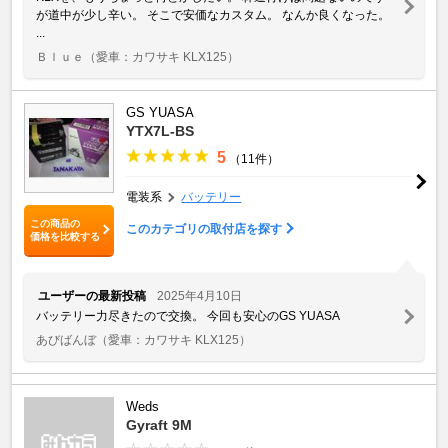
が道中が少し辛い。 そこで安価なカスタム。 なんか良くなった。
...
Ｂｌｕｅ
（愛車：カワサキ KLX125）
GS YUASA
YTX7L-BS
5
（11件）
電装系
バッテリー
この商品の
このカテゴリの取付店を探す
価格を比較する
ユーザーの最新投稿
2025年4月10日
バッテリー力尽きたので交換。 今回も安心のGS YUASA
あびばんぼ
（愛車：カワサキ KLX125）
Weds
Gyraft 9M