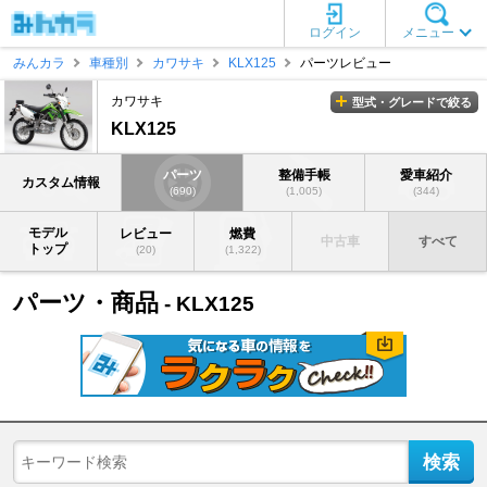
ログイン
メニュー
みんカラ
車種別
カワサキ
KLX125
パーツレビュー
カワサキ
型式・グレードで絞る
KLX125
パーツ
整備手帳
愛車紹介
カスタム情報
(690)
(1,005)
(344)
モデル
レビュー
燃費
中古車
すべて
トップ
(20)
(1,322)
パーツ・商品
- KLX125