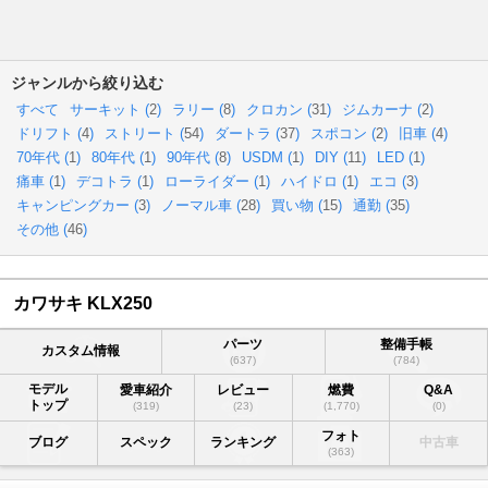
ジャンルから絞り込む
すべて
サーキット (
2
)
ラリー (
8
)
クロカン (
31
)
ジムカーナ (
2
)
ドリフト (
4
)
ストリート (
54
)
ダートラ (
37
)
スポコン (
2
)
旧車 (
4
)
70年代 (
1
)
80年代 (
1
)
90年代 (
8
)
USDM (
1
)
DIY (
11
)
LED (
1
)
痛車 (
1
)
デコトラ (
1
)
ローライダー (
1
)
ハイドロ (
1
)
エコ (
3
)
キャンピングカー (
3
)
ノーマル車 (
28
)
買い物 (
15
)
通勤 (
35
)
その他 (
46
)
カワサキ KLX250
パーツ
整備手帳
カスタム情報
(637)
(784)
モデル
愛車紹介
レビュー
燃費
Q&A
トップ
(319)
(23)
(1,770)
(0)
フォト
ブログ
スペック
ランキング
中古車
(363)