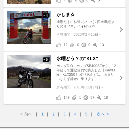
4
0
0
3
かしま☆
4
+
通勤たまに林道⸜(｡˃ ᵕ ˂ )⸝ 四半世紀ぶ
りのオフ車、イイ(≧∇≦)b
所有期間
2020年2月15日～
12
0
0
13
水曜どう？の"KLX"
5
+
ホンダDIO・ホンダSB400SFから、12
年経って通勤目的で購入した【Kawsa
ki KLX250】 取りあえずは、あまり
いじらず静かに乗ります。 ...
所有期間
2013年12月14日～
148
1
57
18
<
前へ
｜
1
｜
2
｜
3
｜
4
｜
5
｜
次へ
>