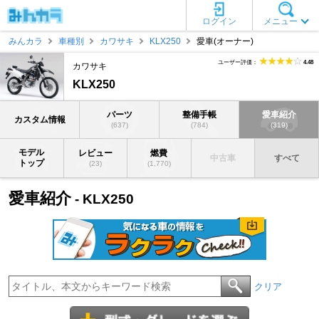
ログイン
メニュー
みんカラ
車種別
カワサキ
KLX250
愛車(オーナー)
ユーザー評価：
4.48
カワサキ
KLX250
パーツ
整備手帳
愛車紹介
カスタム情報
(637)
(784)
(319)
モデル
レビュー
燃費
中古車
すべて
トップ
(23)
(1,770)
愛車紹介
- KLX250
クリア