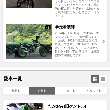
うか何というか、このバイクにボ
ックスを付けカバーをかけて風の
強い夜に何も対策せずに駐輪する
と次の朝には転倒してます。（シ
ョック ...
暴走看護師
5
+
2014年、11/1登録。 2019年 エ
ンジンブロー。 数年眠ってま
したが、 2023年復活‼️ 現在元気
に走ってます。 2001年式 klx25
0を Dトラ化です。 スプロケも
Dトラと同じ丁数 前後サスは減衰
固めて調整してます。
愛車一覧
新着順
更新順
イイね！順
クリップ順
たかおみ(旧ケンドル)
4
+