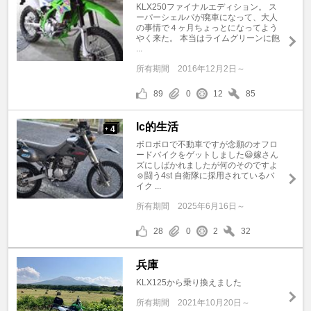
KLX250ファイナルエディション。 ス
ーパーシェルパが廃車になって、大人
の事情で４ヶ月ちょっとになってよう
やく来た。 本当はライムグリーンに飽
...
所有期間
2016年12月2日～
89
0
12
85
lc的生活
4
+
ボロボロで不動車ですが念願のオフロ
ードバイクをゲットしました😃嫁さん
ズにしばかれましたが何のそのですよ
☺️闘う4st 自衛隊に採用されているバ
イク ...
所有期間
2025年6月16日～
28
0
2
32
兵庫
KLX125から乗り換えました
所有期間
2021年10月20日～