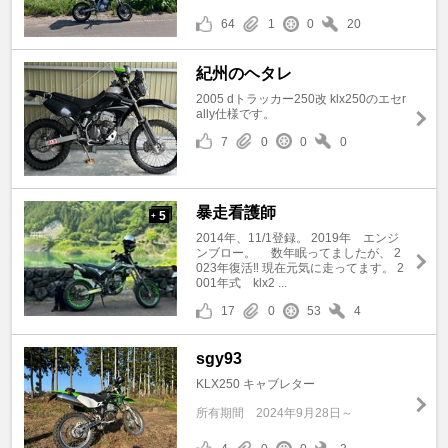
64
1
0
20
紀州のヘタレ
2005 dトラッカー250改 klx250のエセr
ally仕様です。
7
0
0
0
暴走看護師
5
+
2014年、11/1登録。 2019年 エンジ
ンブロー。 数年眠ってましたが、 2
023年復活‼️ 現在元気に走ってます。 2
001年式 klx2 ...
17
0
53
4
sgy93
KLX250 キャブレター
所有期間
2024年9月28日～