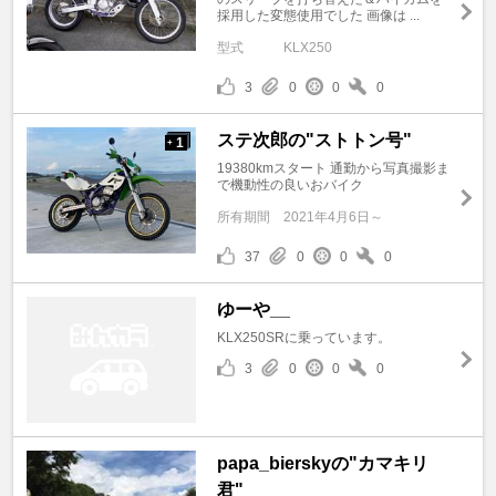
採用した変態使用でした 画像は ...
型式
KLX250
3
0
0
0
ステ次郎の"ストトン号"
1
+
19380kmスタート 通勤から写真撮影ま
で機動性の良いおバイク
所有期間
2021年4月6日～
37
0
0
0
ゆーや__
KLX250SRに乗っています。
3
0
0
0
papa_bierskyの"カマキリ
君"