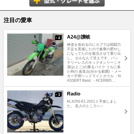
注目の愛車
A24@讃岐
4
+
林道を攻めるのにカブでは戦闘力
不足を実感したので倉庫の肥やし
になってたのを復活させて乗り出
し。 セルなんて甘えです。バッ
テリーレスのキックオンリーこそ
漢(おとこ)の乗るバイク うちに来
た時の 改造点(分かる範囲) ・メー
カー不明ヘッドライトカウル ・N
ASSERT Basic ・ACERBIS ...
Radio
3
+
KLX250-E1 2021.1 手放しまし
た。 友人のところへ～