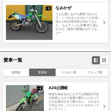
なみかぜ
5
+
うたた寝しながら携帯でみんカ
ラ… いつのまにかガレージの項
目からKLX250SRが消えてまし
た。 なんてこった😥💔 作り直し
たけど…過去の整備がお亡くな
り〜
愛車一覧
新着順
更新順
イイね！順
クリップ順
A24@讃岐
4
+
林道を攻めるのにカブでは戦闘力不足
を実感したので倉庫の肥やしになって
たのを復活させて乗り出し。 セルなん
て甘えです。バッテリーレスのキック
オンリーこ ...