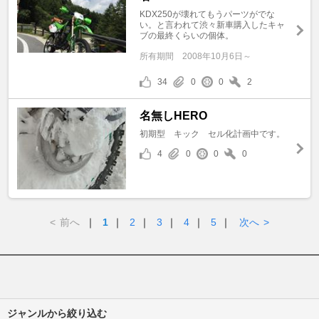
KDX250が壊れてもうパーツがでな
い。と言われて渋々新車購入したキャ
ブの最終くらいの個体。
所有期間
2008年10月6日～
34
0
0
2
名無しHERO
初期型 キック セル化計画中です。
4
0
0
0
<
前へ
｜
1
｜
2
｜
3
｜
4
｜
5
｜
次へ
>
ジャンルから絞り込む