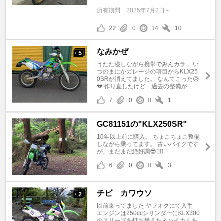
所有期間
2025年7月2日～
22
0
14
10
なみかぜ
5
+
うたた寝しながら携帯でみんカラ… い
つのまにかガレージの項目からKLX25
0SRが消えてました。 なんてこった😥
💔 作り直したけど…過去の整備が ...
7
0
0
1
GC81151の"KLX250SR"
10年以上前に購入。 ちょこちょこ整備
しながら乗ってます。 古いバイクです
が、まだまだ絶好調😎👍🏻
6
0
0
3
チビ カワウソ
2
+
以前乗ってました ヤフオクにて入手
エンジンは250ccシリンダーにKLX300
のスリーブを打ち替えた＆ハイカムを