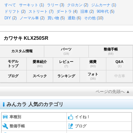
すべて
サーキット (
1
)
ラリー (
3
)
クロカン (
2
)
ジムカーナ (
1
)
ドリフト (
2
)
ストリート (
7
)
ダートラ (
4
)
旧車 (
2
)
90年代 (
5
)
DIY (
2
)
ノーマル車 (
2
)
買い物 (
5
)
通勤 (
6
)
その他 (
10
)
カワサキ KLX250SR
パーツ
整備手帳
カスタム情報
(19)
(68)
モデル
愛車紹介
レビュー
燃費
Q&A
トップ
(60)
(7)
(93)
(1)
フォト
ブログ
スペック
ランキング
中古車
(36)
ページの先頭へ ▲
みんカラ 人気のカテゴリ
車種別
イイね！
整備手帳
ブログ