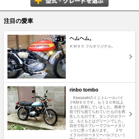
注目の愛車
ヘムヘム。
1
+
ＫＭ９０ フルオリジナル。
rinbo tombo
Kawasakiのミニトレールバイ
クKM９０です。もう３０年以上
まえに所有していました。廃車寸
前で打ち捨てられていたものを再
生したものです。タンクのカラー
は、もともとはグリーンでした。
自分で缶スプレーでブルーメタリ
ックに塗ってあります。 ２サ
イクルのロータリーバルブという