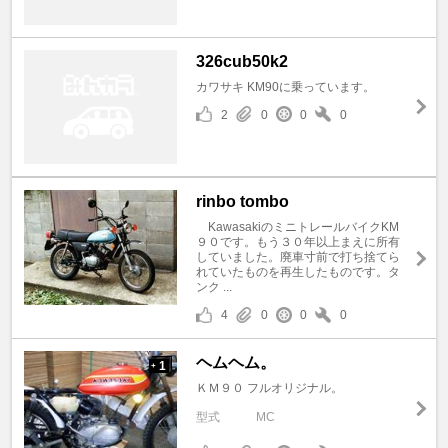
326cub50k2
カワサキ KM90に乗っています。
2
0
0
0
rinbo tombo
KawasakiのミニトレールバイクKM
９０です。もう３０年以上まえに所有
していました。廃車寸前で打ち捨てら
れていたものを再生したものです。タ
ンク ...
4
0
0
0
ヘムヘム。
1
+
ＫＭ９０ フルオリジナル。
型式
MC