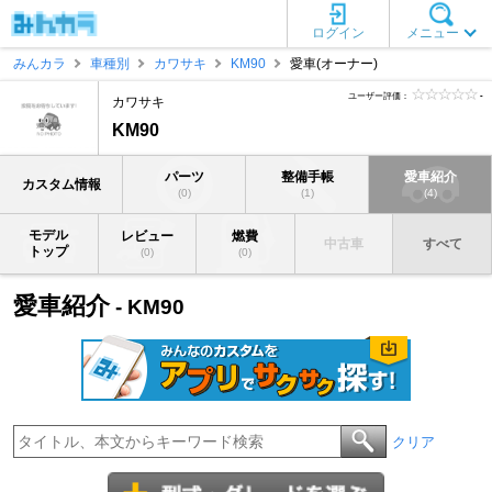
ログイン
メニュー
みんカラ
車種別
カワサキ
KM90
愛車(オーナー)
ユーザー評価：
-
カワサキ
KM90
パーツ
整備手帳
愛車紹介
カスタム情報
(0)
(1)
(4)
モデル
レビュー
燃費
中古車
すべて
トップ
(0)
(0)
愛車紹介
- KM90
クリア