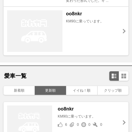
変わった形式でした。キ ...
oo8nkr
KM90に乗っています。
愛車一覧
新着順
更新順
イイね！順
クリップ順
oo8nkr
KM90に乗っています。
6
0
0
0