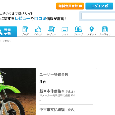
ブログ
イイね！
レビュー
フォト
グループ
スポット
カーライフ
KX60
ユーザー登録台数
4
台
新車本体価格
※（税込）
※メーカー発表当時の価格です
-
中古車支払総額
（税込）