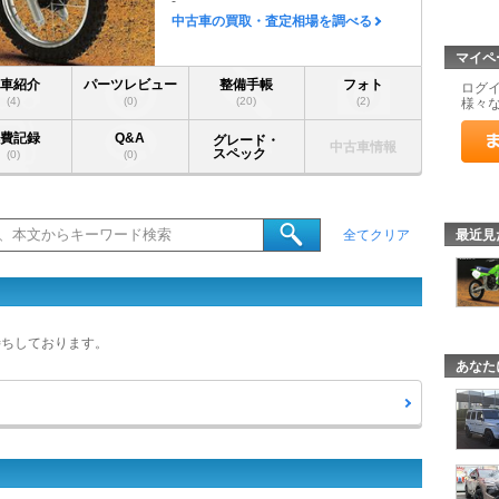
-
中古車の買取・査定相場を調べる
マイペ
愛車紹介
パーツレビュー
整備手帳
フォト
ログ
(4)
(0)
(20)
(2)
様々
燃費記録
Q&A
グレード・
中古車情報
スペック
(0)
(0)
最近見
全てクリア
待ちしております。
あなた