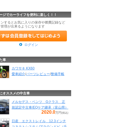
ージでカーライフを便利に楽しく！！
インするとお気に入りの保存や燃費記録など
な管理が出来るようになります
ログイン
た車
カワサキ KX60
愛車紹介
/
パーツレビュー
/
整備手帳
にオススメの中古車
メルセデス・ベンツ Gクラス 正
規認定中古車/EQケア継承（富山県）
2020.0
万円
(税込)
日産 エクストレイル 12.3インチ
コネクトシステム/アラウンドビ（千