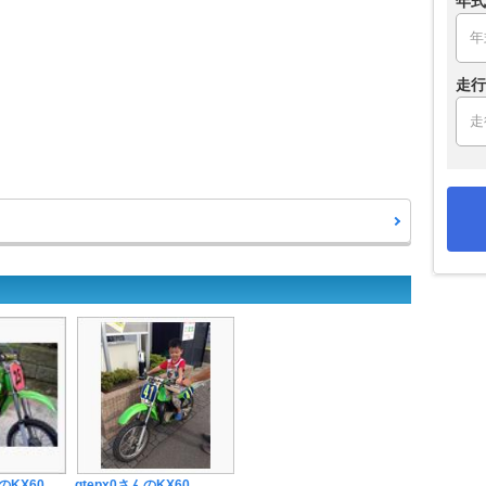
年式
走行
KX60
qtepx0さんのKX60