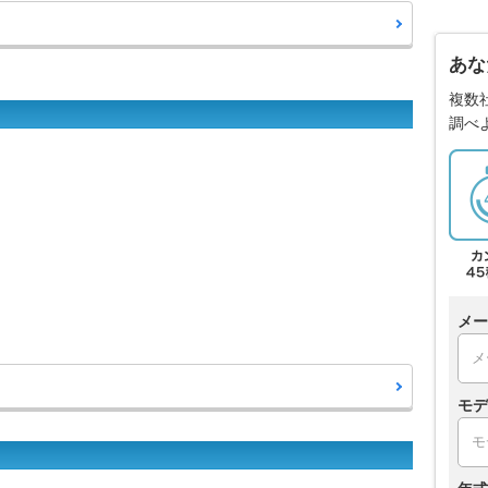
あな
複数
調べ
メー
モデ