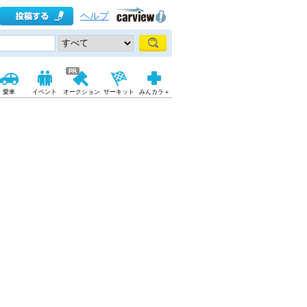
ヘルプ
愛車
イベント
オークション
サーキット
みんカラ＋