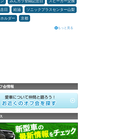
メン
みんカラ登録記念日
スピーカー交換
記念日
給油
ソニックプラスセンター山梨
ホホルダー
京都
もっと見る
フ会情報
ス