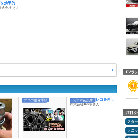
効果的 ...
株式会社 さん
PVラ
ハイエンドドラレコを再 ...
プロの整備手帳
おすすめ記事
株式会社iKeep さん
注目タ
スタ
ソニ