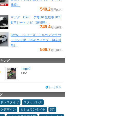
葉県）
549.2
万円
(税込)
マツダ CX-5 デモUP 禁煙車 BOS
E 革シート ナビ（茨城県）
349.4
万円
(税込)
BMW 1シリーズ アルカンタラ ヴ
ェガンザ黒 18AW タイヤプ（神奈川
県）
506.7
万円
(税込)
ンキング
qtepx0
1 PV
もっと見る
グ
ッドレスタイヤ
スタッドレス
ックデザイン
ミシュランタイヤ
STI