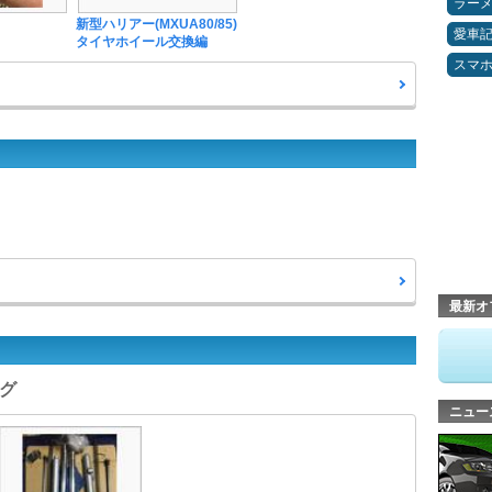
ラー
新型ハリアー(MXUA80/85)
愛車
タイヤホイール交換編
スマ
最新オ
ング
ニュー