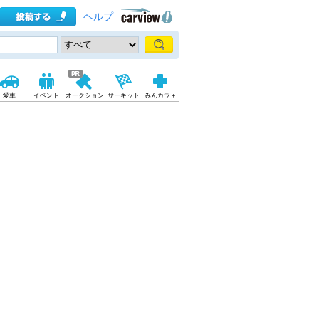
ヘルプ
愛車
イベント
オークション
サーキット
みんカラ＋