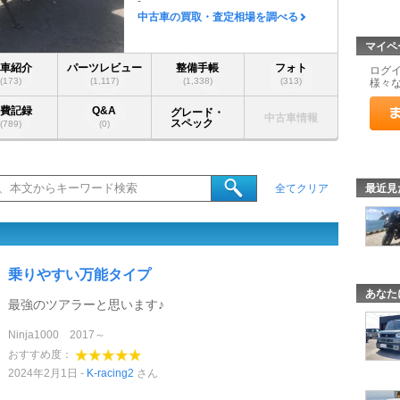
-
中古車の買取・査定相場を調べる
マイペ
愛車紹介
パーツレビュー
整備手帳
フォト
ログ
(173)
(1,117)
(1,338)
(313)
様々
燃費記録
Q&A
グレード・
中古車情報
スペック
(789)
(0)
最近見
全てクリア
乗りやすい万能タイプ
あなた
最強のツアラーと思います♪
Ninja1000 2017～
おすすめ度：
2024年2月1日
K-racing2
さん