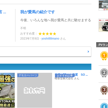
...
我が愛馬の紹介です
今後、いろんな地へ我が愛馬と共に馳せまする
不明
おすすめ度：
2023年7月9日
yoshi88mano
さん
PVラ
世界が認めた品質 SO ...
デモカーパーツ
おすすめ記事
晴香堂株式会社 さん