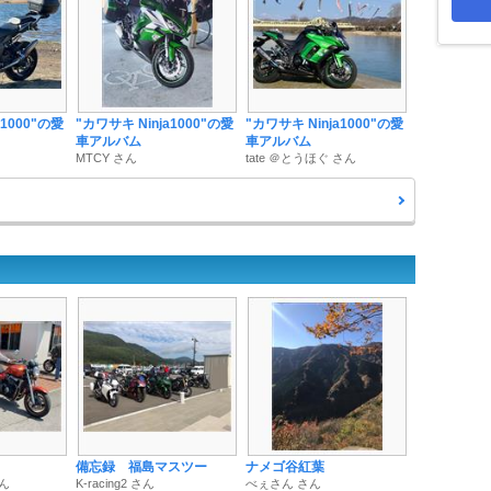
a1000"の愛
"カワサキ Ninja1000"の愛
"カワサキ Ninja1000"の愛
車アルバム
車アルバム
MTCY さん
tate ＠とうほぐ さん
備忘録 福島マスツー
ナメゴ谷紅葉
さん
K-racing2 さん
べぇさん さん