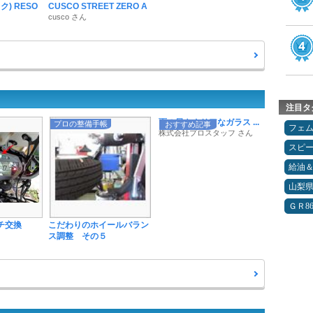
ク) RESO
CUSCO STREET ZERO A
cusco さん
注目タ
雨の日もクリアなガラス ...
プロの整備手帳
おすすめ記事
フェ
株式会社プロスタッフ さん
スピ
給油
山梨
ＧＲ8
チ交換
こだわりのホイールバラン
ス調整 その５