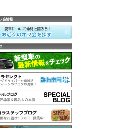
フ会情報
ス