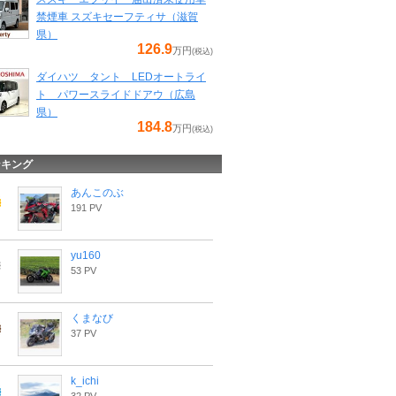
禁煙車 スズキセーフティサ（滋賀
県）
126.9
万円
(税込)
ダイハツ タント LEDオートライ
ト パワースライドドアウ（広島
県）
184.8
万円
(税込)
ンキング
あんこのぶ
191 PV
yu160
53 PV
くまなび
37 PV
k_ichi