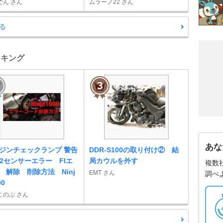
でん さん
ムラーノ22 さん
る
ランキング
あな
ジンチェックランプ 警告
DDR-S100の取り付け② 結
O2センサーエラー FIエ
局カウルを外す
複数
 解除 削除方法 Ninj
EMT さん
調べ
00
このぶ さん