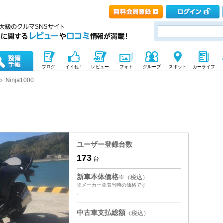
ブログ
イイね！
レビュー
フォト
グループ
スポット
カーライフ
Ninja1000
ユーザー登録台数
173
台
新車本体価格
※（税込）
※メーカー発表当時の価格です
-
中古車支払総額
（税込）