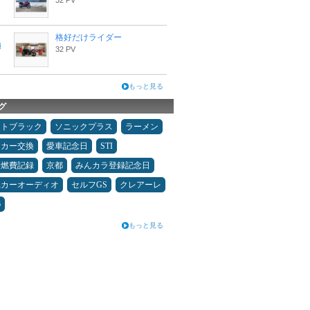
32 PV
格好だけライダー
32 PV
もっと見る
グ
ムトブラック
ソニックプラス
ラーメン
ーカー交換
愛車記念日
STI
＆燃費記録
京都
みんカラ登録記念日
県カーオーディオ
セルフGS
クレアーレ
6
もっと見る