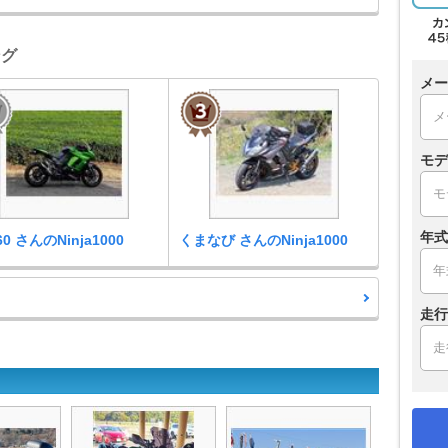
ング
メー
モデ
年式
60 さんのNinja1000
くまなび さんのNinja1000
走行