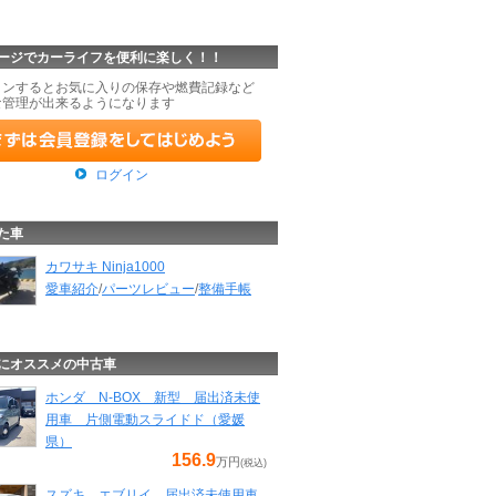
ージでカーライフを便利に楽しく！！
インするとお気に入りの保存や燃費記録など
な管理が出来るようになります
ログイン
た車
カワサキ Ninja1000
愛車紹介
/
パーツレビュー
/
整備手帳
にオススメの中古車
ホンダ N-BOX 新型 届出済未使
用車 片側電動スライドド（愛媛
県）
156.9
万円
(税込)
スズキ エブリイ 届出済未使用車