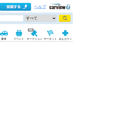
ヘルプ
愛車
イベント
オークション
サーキット
みんカラ＋