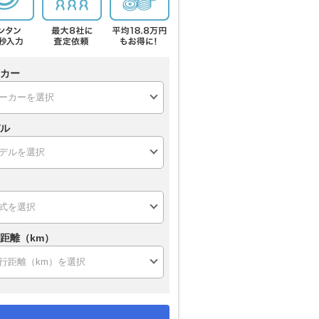
カー
ル
距離（km）