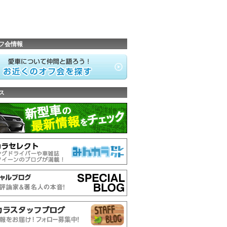
フ会情報
ス