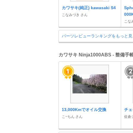
カワサキ(純正) kawasaki S4
Sphe
000
こなみづき さん
こな
パーツレビューランキングをもっと見
カワサキ Ninja1000ABS - 整
13,000Kmでオイル交換
チェ
こ~ちん さん
佐倉