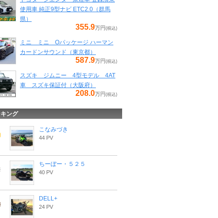
使用車 純正9型ナビ ETC2.0（群馬
県）
355.9
万円
(税込)
ミニ ミニ Oパッケージ ハーマン
カードンサウンド（東京都）
587.9
万円
(税込)
スズキ ジムニー 4型モデル 4AT
車 スズキ保証付（大阪府）
208.0
万円
(税込)
ンキング
こなみづき
44 PV
ちーぼー・５２５
40 PV
DELL+
24 PV