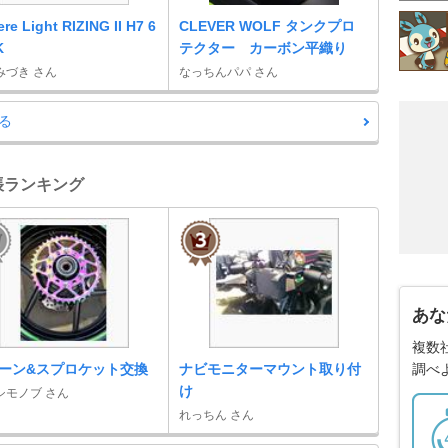
re Light RIZING II H7 6
CLEVER WOLF タンクプロ
K
テクター カーボン平織り
みづき さん
なっちんパパ さん
る
備手帳ランキング
あな
複数
ーン&スプロケット交換
ナビモニターマウント取り付
調べ
け
シモノブ さん
れっちん さん