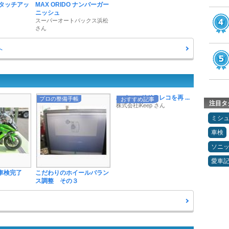
 タッチアッ
MAX ORIDO ナンバーガー
ニッシュ
スーパーオートバックス浜松
さん
へ
ハイエンドドラレコを再 ...
プロの整備手帳
おすすめ記事
注目タ
株式会社iKeep さん
ミシ
車検
ソニ
愛車
車検完了
こだわりのホイールバラン
ス調整 その３