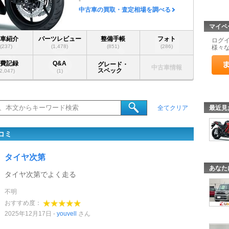
-
中古車の買取・査定相場を調べる
マイペ
愛車紹介
パーツレビュー
整備手帳
フォト
ログ
(237)
(1,478)
(851)
(286)
様々
燃費記録
Q&A
グレード・
中古車情報
スペック
(2,047)
(1)
最近見
全てクリア
口コミ
タイヤ次第
あなた
タイヤ次第でよく走る
不明
おすすめ度：
2025年12月17日
youvell
さん