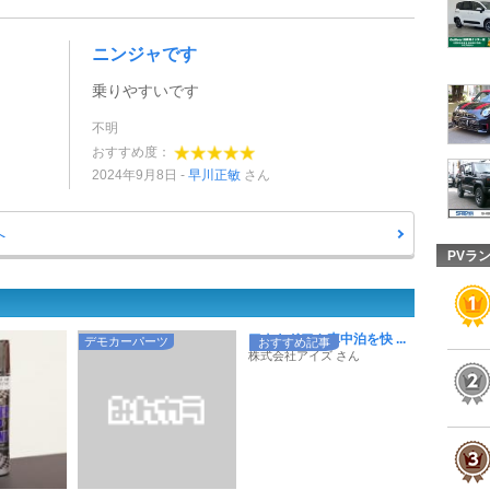
ニンジャです
乗りやすいです
不明
おすすめ度：
2024年9月8日
早川正敏
さん
へ
PVラ
アウトドアや車中泊を快 ...
デモカーパーツ
おすすめ記事
株式会社アイズ さん