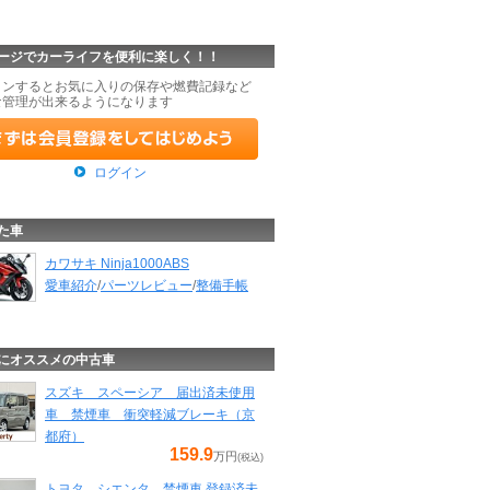
ージでカーライフを便利に楽しく！！
インするとお気に入りの保存や燃費記録など
な管理が出来るようになります
ログイン
た車
カワサキ Ninja1000ABS
愛車紹介
/
パーツレビュー
/
整備手帳
にオススメの中古車
スズキ スペーシア 届出済未使用
車 禁煙車 衝突軽減ブレーキ（京
都府）
159.9
万円
(税込)
トヨタ シエンタ 禁煙車 登録済未