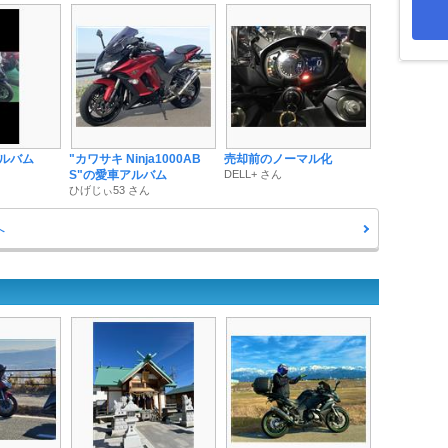
アルバム
"カワサキ Ninja1000AB
売却前のノーマル化
S"の愛車アルバム
DELL+ さん
ひげじぃ53 さん
へ