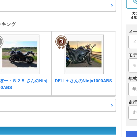
ランキング
メー
モデ
年式
ぼー・５２５ さんのNinj
DELL+ さんのNinja1000ABS
00ABS
走行