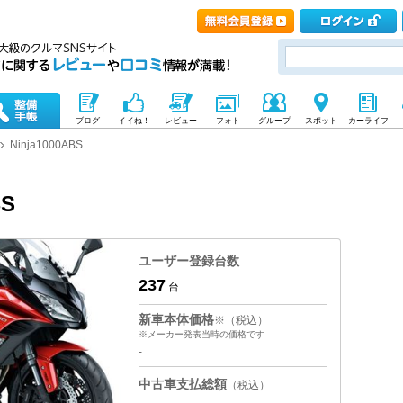
ブログ
イイね！
レビュー
フォト
グループ
スポット
カーライフ
Ninja1000ABS
BS
ユーザー登録台数
237
台
新車本体価格
※（税込）
※メーカー発表当時の価格です
-
中古車支払総額
（税込）