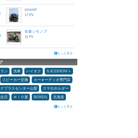
youvell
17 PV
佐倉シモノブ
11 PV
もっと見る
グ
ュラン
洗車
ハイオク
X-ICESNOW＋
スピーカー交換
カーオーディオ専門店
ックプラスセンター山梨
スマホホルダー
記念日
ＨＩＤ屋
HONDA
北海道
もっと見る