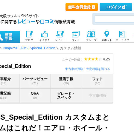
ブログ
イイね！
レビュー
フォト
グループ
スポット
カーライフ
Ninja250_ABS_Special_Edition
カスタム情報
4.25
ユーザー評価：
ecial_Edition
中古車の買取・査定相場を調べる
愛車紹介
パーツレビュー
整備手帳
フォト
(48)
(71)
(20)
(36)
燃費記録
Q&A
グレード・
中古車情報
スペック
(135)
(0)
S_Special_Edition カスタムまと
スタムはこれだ！エアロ・ホイール・