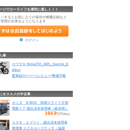
ージでカーライフを便利に楽しく！！
インするとお気に入りの保存や燃費記録など
な管理が出来るようになります
ログイン
た車
カワサキ Ninja250_ABS_Special_E
dition
愛車紹介
/
パーツレビュー
/
整備手帳
にオススメの中古車
ホンダ N-BOX 両側スライド片側
電動ドア 届出済未使用車（岐阜県）
164.9
万円
(税込)
スズキ エブリイ 届出済未使用車
禁煙車 スズキセーフティサ（滋賀