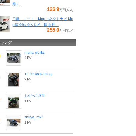
県）
126.9
万円
(税込)
日産 ノート Mopコネクトナビ Mo
p寒冷地 全方位M（岡山県）
255.0
万円
(税込)
ンキング
mana-works
4 PV
TETSU@Racing
2 PV
おがっちSTi
1 PV
shuya_mk2
1 PV