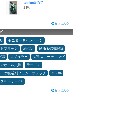
fantlip@のて
1 PV
もっと見る
グ
MO
モニターキャンペーン
ムトブラック
満タン
給油＆燃費記録
GS
レギュラー
ガラスコーティング
ジンオイル交換
ラーメン
パーツ復活剤フェムトブラック
ＧＲ86
クルーザー250
もっと見る