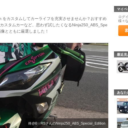
マイペ
ログ
l_Edition をカスタムしてカーライフを充実させませんか？おすすめ
様々
タムカーなど、思わず試したくなるNinja250_ABS_Spe
例を画像とともに厳選しました！
最近見
あなた
柊@B☆RSさんのNinja250_ABS_Special_Edition