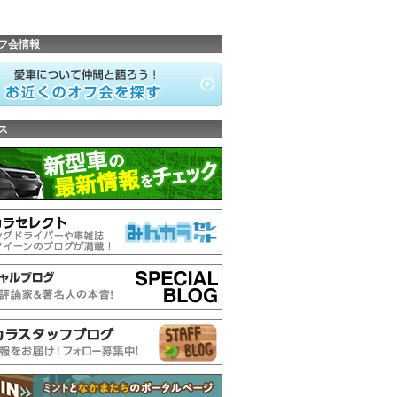
フ会情報
ス