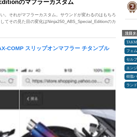
al_Editionのマフラーカスタム
しい。それがマフラーカスタム。サウンドが変わるのはもちろ
た目の変化はNinja250_ABS_Special_Editionのカ
。
注目タ
TAK
 MAX-COMP スリップオンマフラー チタンブル
フェ
セルフ
エン
樹脂
ランド