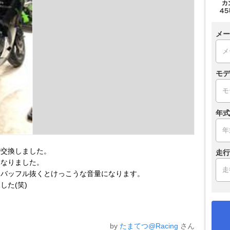
メー
モデ
年式
で交換しました。
走行
くなりました。
、バッフル抜くとけっこうな音量になります。
した(笑)
by
たまてつ@Racing
さん