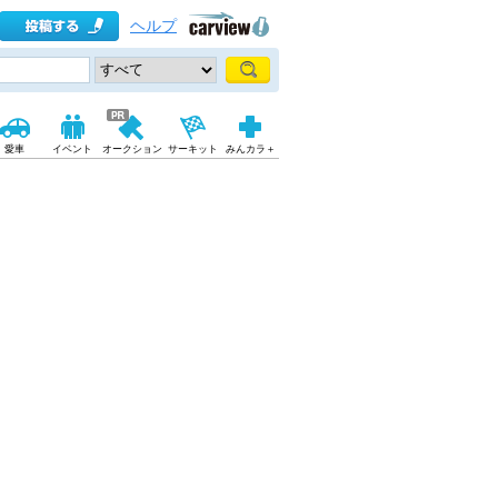
ヘルプ
愛車
イベント
オークション
サーキット
みんカラ＋