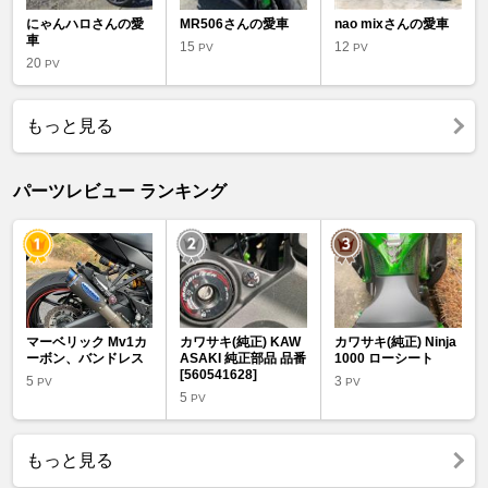
にゃんハロさんの愛
MR506さんの愛車
nao mixさんの愛車
車
15
12
PV
PV
20
PV
もっと見る
パーツレビュー ランキング
マーベリック Mv1カ
カワサキ(純正) KAW
カワサキ(純正) Ninja
ーボン、バンドレス
ASAKI 純正部品 品番
1000 ローシート
[560541628]
5
3
PV
PV
5
PV
もっと見る