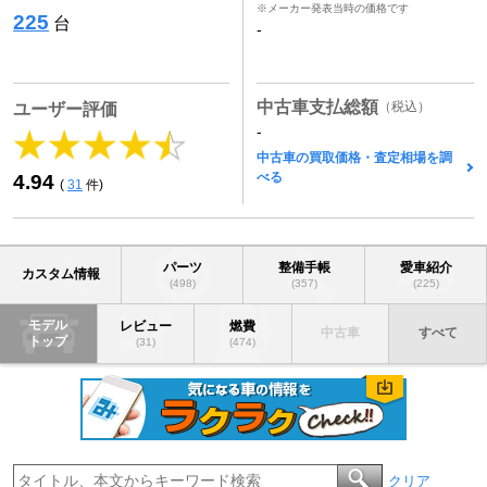
※メーカー発表当時の価格です
225
台
-
中古車支払総額
（税込）
ユーザー評価
-
中古車の買取価格・査定相場を調
べる
4.94
(
31
件)
パーツ
整備手帳
愛車紹介
カスタム情報
(498)
(357)
(225)
モデル
レビュー
燃費
中古車
すべて
トップ
(31)
(474)
クリア