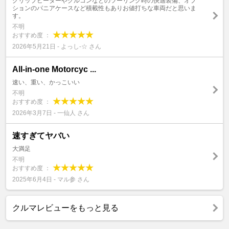
グリップヒーターやクルコンなどのツーリング時の快適装備、オプ
ションのパニアケースなど積載性もありお値打ちな車両だと思いま
す。
不明
おすすめ度 ：
2026年5月21日 - よっし-☆ さん
All-in-one Motorcyc ...
速い、重い、かっこいい
不明
おすすめ度 ：
2026年3月7日 - 一仙人 さん
速すぎてヤバい
大満足
不明
おすすめ度 ：
2025年6月4日 - マル参 さん
クルマレビューをもっと見る