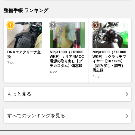
整備手帳 ランキング
DNAエアクリーナ交
Ninja1000（ZX1000
Ninja1000（ZX1000
換
WKF）：リア用ACC
WKF）：クラッチワ
電源の取り出し【プ
イヤー【1077km】
7
PV
チカスタム】備忘録
（組み戻し・調整）
備忘録
4
PV
4
PV
もっと見る
すべてのランキングを見る