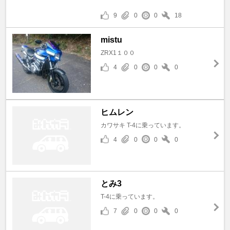
9
0
0
18
mistu
ZRX1１００
4
0
0
0
ヒムレン
カワサキ T-4に乗っています。
4
0
0
0
とみ3
T-4に乗っています。
7
0
0
0