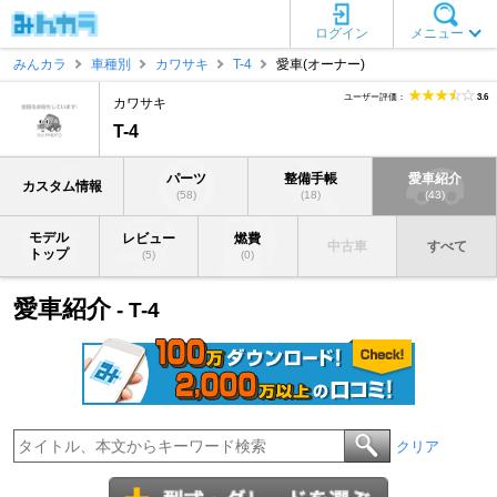
ログイン
メニュー
みんカラ
車種別
カワサキ
T-4
愛車(オーナー)
ユーザー評価：
3.6
カワサキ
T-4
パーツ
整備手帳
愛車紹介
カスタム情報
(58)
(18)
(43)
モデル
レビュー
燃費
中古車
すべて
トップ
(5)
(0)
愛車紹介
- T-4
クリア