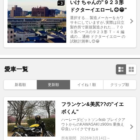
いけ ちゃんの"９２３形
3
+
ドクターイエロー❕｡😊😁"
選択する… 製造メーカーをカワ
サキにしていますが､実際は日立
製作所で新規製造された… ７０
０系ベースの９２３形 Ｔ－４ 編
成の… 通称 ドクターイエロー の
試験計測車❕｡😊😁
愛車一覧
新着順
更新順
イイね！順
クリップ順
フランケン&美尻??の"イエ
ボくん"
ハーレーダビットソンfxsb ブレイクア
ウトからのKAWASAKI z900rs 乗換え
🤭良いバイクですね☺️
所有期間
2026年3月14日～