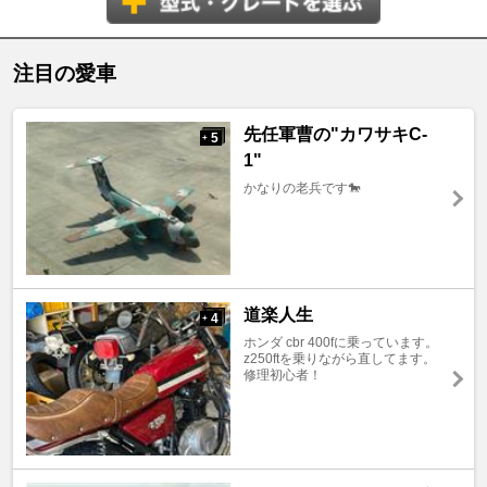
注目の愛車
先任軍曹の"カワサキC-
5
+
1"
かなりの老兵です🐎
道楽人生
4
+
ホンダ cbr 400fに乗っています。
z250ftを乗りながら直してます。
修理初心者！