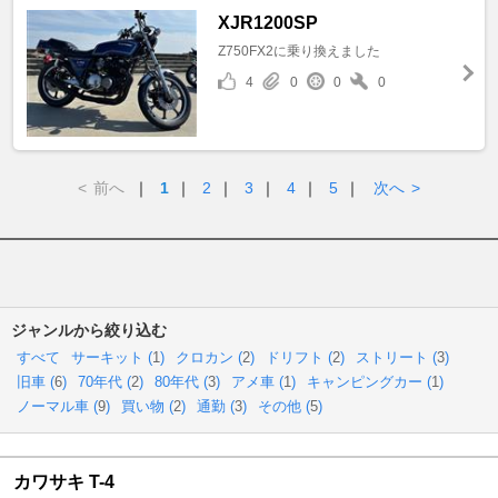
XJR1200SP
Z750FX2に乗り換えました
4
0
0
0
<
前へ
｜
1
｜
2
｜
3
｜
4
｜
5
｜
次へ
>
ジャンルから絞り込む
すべて
サーキット (
1
)
クロカン (
2
)
ドリフト (
2
)
ストリート (
3
)
旧車 (
6
)
70年代 (
2
)
80年代 (
3
)
アメ車 (
1
)
キャンピングカー (
1
)
ノーマル車 (
9
)
買い物 (
2
)
通勤 (
3
)
その他 (
5
)
カワサキ T-4