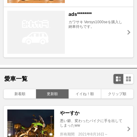
ads********
カワサキ Versys1000seを購入し
納車待ちです。
愛車一覧
新着順
更新順
イイね！順
クリップ順
やーすか
悪い癖、変わったバイクに手を出して
しまったww
所有期間
2021年8月16日～