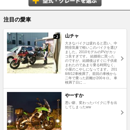
注目の愛車
山チャ
2
+
大きなバイクは疲れると思い、中
間排気量で軽いこのバイクを選び
ました。2010モデルのPVがカッ
コ良すぎです。 結婚前に買った
のですが、結婚後はすぐに子供産
まれたのであまり乗る時間なく、
小屋のこやしになってます。 201
8/8/12車検満了。前回の車検から
二年で乗った距離が200キロ。 車
検満了日に ...
やーすか
悪い癖、変わったバイクに手を出
してしまったww