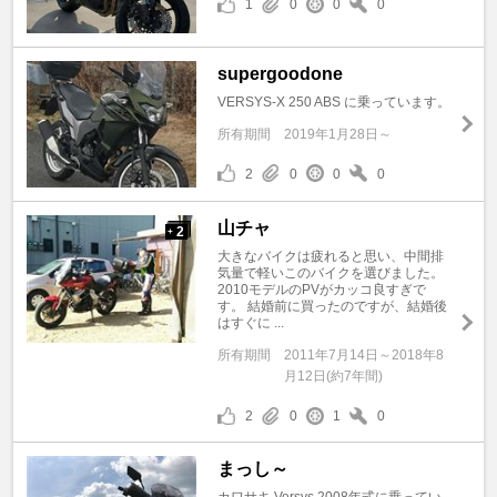
1
0
0
0
supergoodone
VERSYS-X 250 ABS に乗っています。
所有期間
2019年1月28日～
2
0
0
0
山チャ
2
+
大きなバイクは疲れると思い、中間排
気量で軽いこのバイクを選びました。
2010モデルのPVがカッコ良すぎで
す。 結婚前に買ったのですが、結婚後
はすぐに ...
所有期間
2011年7月14日～2018年8
月12日(約7年間)
2
0
1
0
まっし～