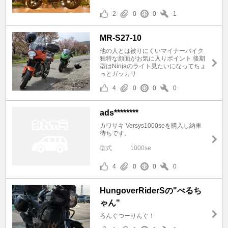
2
0
0
1
MR-S27-10
他の人とは被りにくいマイナーバイク
独特な顔面がお気に入りポイント 後期
型はNinjaのライト見たいになってちょ
っとガッカリ
4
0
0
0
ads********
カワサキ Versys1000seを購入し納車
待ちです。
型式
1000se
4
0
0
0
HungoverRiderSの"べるち
ゃん"
ろんぐつーりんぐ！