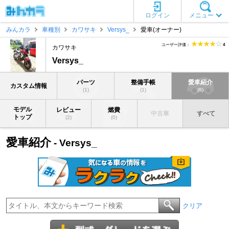
ログイン
メニュー
みんカラ
車種別
カワサキ
Versys_
愛車(オーナー)
ユーザー評価：
4
カワサキ
Versys_
パーツ
整備手帳
愛車紹介
カスタム情報
(1)
(1)
(8)
モデル
レビュー
燃費
中古車
すべて
トップ
(2)
(0)
愛車紹介
- Versys_
クリア