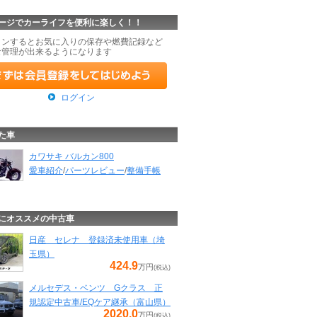
ージでカーライフを便利に楽しく！！
インするとお気に入りの保存や燃費記録など
な管理が出来るようになります
ログイン
た車
カワサキ バルカン800
愛車紹介
/
パーツレビュー
/
整備手帳
にオススメの中古車
日産 セレナ 登録済未使用車（埼
玉県）
424.9
万円
(税込)
メルセデス・ベンツ Gクラス 正
規認定中古車/EQケア継承（富山県）
2020.0
万円
(税込)