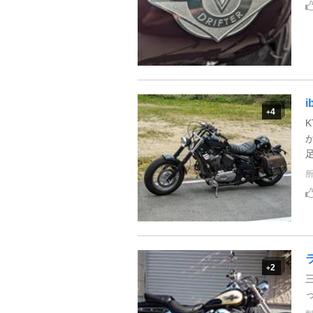
i
4
+
K
2
+