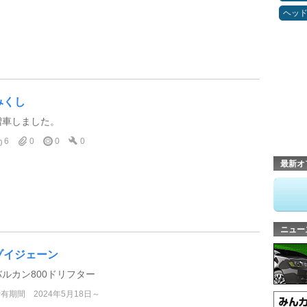
ヘッ
みくし
増車しました。
6
0
0
0
最新オ
ニュー
ゾイジェーン
バルカン800ドリフター
所有期間
2024年5月18日～