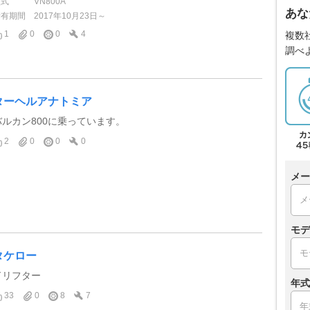
型式
VN800A
あな
所有期間
2017年10月23日～
1
0
0
4
複数
調べ
ターヘルアナトミア
バルカン800に乗っています。
2
0
0
0
メー
モデ
タケロー
ドリフター
年式
33
0
8
7