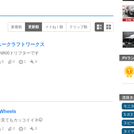
新着順
更新順
イイね！順
クリップ順
ユークラフトワークス
VN800ドリフターです
PVラ
6
0
1
9
注目タ
モニ
Wheels
X-ICE
今見てもカッコイイネ🤭
スピ
2
0
0
0
タイ