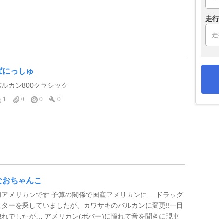
走行
ばにっしゅ
バルカン800クラシック
1
0
0
0
なおちゃんこ
初アメリカンです 予算の関係で国産アメリカンに… ドラッグ
スターを探していましたが、カワサキのバルカンに変更!!一目
惚れでしたが… アメリカン(ボバー)に憧れて音を聞きに現車