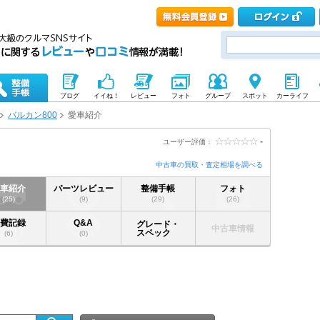
ブログ
イイね！
レビュー
フォト
グループ
スポット
カーライフ
バルカン800
愛車紹介
-
ユーザー評価：
中古車の買取・査定相場を調べる
愛車紹介
パーツレビュー
整備手帳
フォト
(25)
(9)
(29)
(26)
燃費記録
Q&A
グレード・
中古車情報
スペック
(6)
(0)