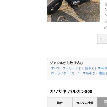
っ
前へ
ジャンルから絞り込む
すべて
ストリート (
1
)
旧車 (
1
)
90年代
ローライダー (
1
)
ノーマル車 (
1
)
通勤 (
カワサキ バルカン800
総合
カスタム情報