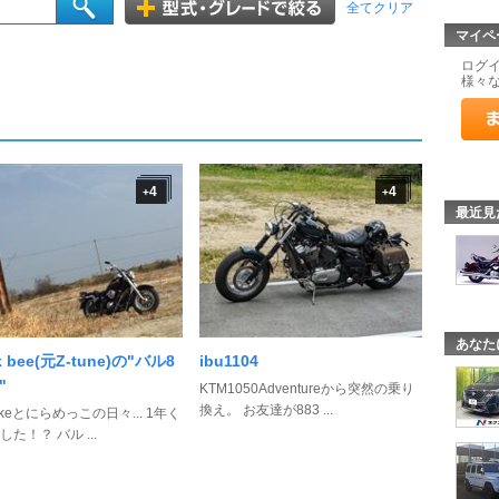
全てクリア
マイペ
ログ
様々
4
4
+
+
最近見
あなた
k bee(元Z-tune)の"バル8
ibu1104
"
KTM1050Adventureから突然の乗り
換え。 お友達が883 ...
ikeとにらめっこの日々... 1年く
た！？ バル ...