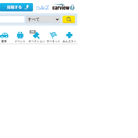
ヘルプ
愛車
イベント
オークション
サーキット
みんカラ＋