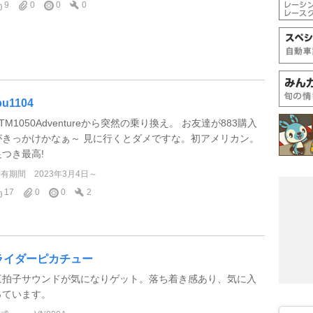
9
0
0
0
bu1104
TM1050Adventureから突然の乗り換え。 お友達が883購入
がきっかけかなぁ～ 見に行くとダメですな。初アメリカン。
足つき最高!
所有期間
2023年3月4日～
17
0
0
2
ライダーピカチュー
三拍子サウンドが気になりゲット。落ち着き感あり、気に入
っています。