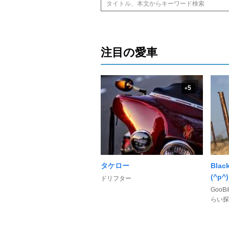
注目の愛車
5
+
タケロー
Blac
(^p^)
ドリフター
GooB
らい探し