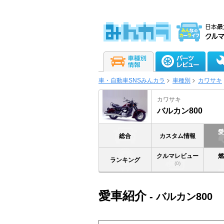
車・自動車SNSみんカラ
車種別
カワサキ
カワサキ
バルカン800
総合
カスタム情報
クルマレビュー
ランキング
(0)
愛車紹介
- バルカン800