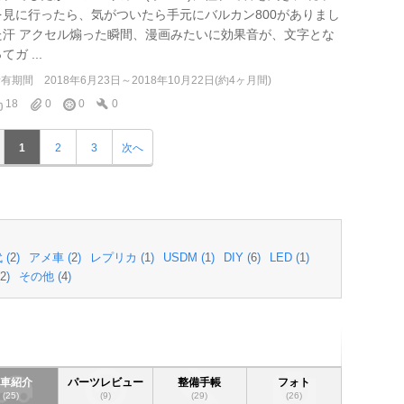
を見に行ったら、気がついたら手元にバルカン800がありまし
た汗 アクセル煽った瞬間、漫画みたいに効果音が、文字とな
てガ ...
所有期間
2018年6月23日～2018年10月22日(約4ヶ月間)
18
0
0
0
1
2
3
次へ
 (
2
)
アメ車 (
2
)
レプリカ (
1
)
USDM (
1
)
DIY (
6
)
LED (
1
)
2
)
その他 (
4
)
愛車紹介
パーツレビュー
整備手帳
フォト
(25)
(9)
(29)
(26)