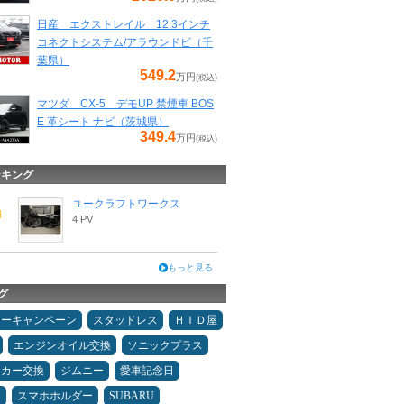
日産 エクストレイル 12.3インチ
コネクトシステム/アラウンドビ（千
葉県）
549.2
万円
(税込)
マツダ CX-5 デモUP 禁煙車 BOS
E 革シート ナビ（茨城県）
349.4
万円
(税込)
ンキング
ユークラフトワークス
4 PV
もっと見る
グ
ターキャンペーン
スタッドレス
ＨＩＤ屋
エンジンオイル交換
ソニックプラス
ーカー交換
ジムニー
愛車記念日
ヤ
スマホホルダー
SUBARU