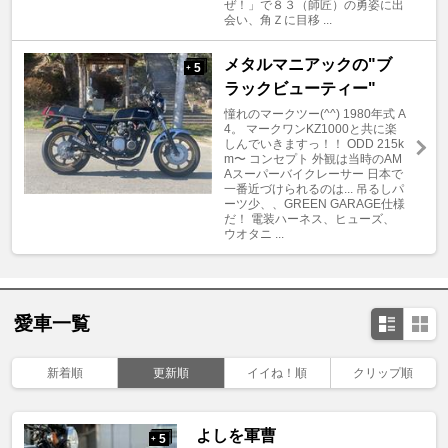
ぜ！」で８３（師匠）の勇姿に出
会い、角Ｚに目移 ...
メタルマニアックの"ブ
5
+
ラックビューティー"
憧れのマークツー(^^) 1980年式 A
4。 マークワンKZ1000と共に楽
しんでいきますっ！！ ODD 215k
m〜 コンセプト 外観は当時のAM
Aスーパーバイクレーサー 日本で
一番近づけられるのは... 吊るしパ
ーツ少、、GREEN GARAGE仕様
だ！ 電装ハーネス、ヒューズ、
ウオタニ ...
愛車一覧
新着順
更新順
イイね！順
クリップ順
よしを軍曹
5
+