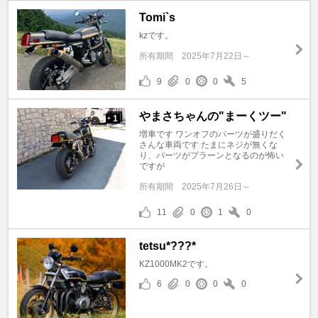
Tomi`s
kzです。
所有期間
2025年7月22日～
9
0
0
5
やまさちゃんの"まーくツー"
1
+
増車です ワンオフのパーツが盛りだく
さんな車両です たまにネジが無くな
り、パーツがプラーンとなるのが怖い
ですが
所有期間
2025年7月26日～
11
0
1
0
tetsu*???*
KZ1000MK2です。
6
0
0
0