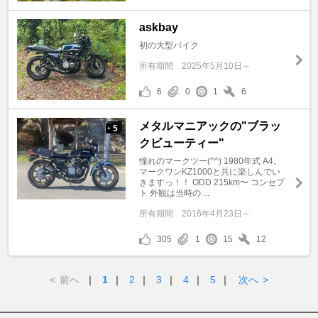
askbay
初の大型バイク
所有期間
2025年5月10日～
6
0
1
6
メタルマニアックの"ブラッ
5
+
クビューティー"
憧れのマークツー(^^) 1980年式 A4。
マークワンKZ1000と共に楽しんでい
きますっ！！ ODD 215km〜 コンセプ
ト 外観は当時の ...
所有期間
2016年4月23日～
305
1
15
12
<
前へ
｜
1
｜
2
｜
3
｜
4
｜
5
｜
次へ
>