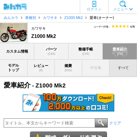
ログイン
メニュー
みんカラ
車種別
カワサキ
Z1000 Mk2
愛車(オーナー)
ユーザー評価：
4.75
カワサキ
Z1000 Mk2
パーツ
整備手帳
愛車紹介
カスタム情報
(194)
(229)
(73)
モデル
レビュー
燃費
中古車
すべて
トップ
(8)
(559)
愛車紹介
- Z1000 Mk2
クリア