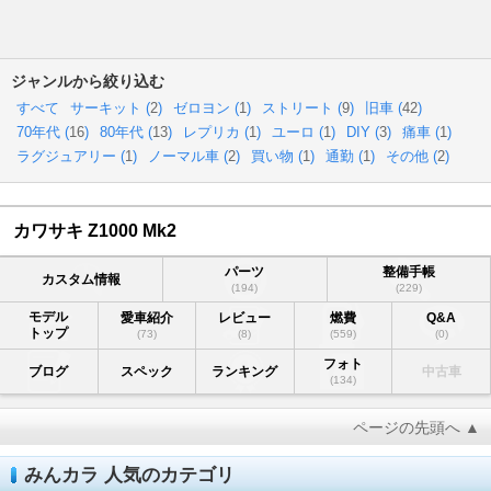
ジャンルから絞り込む
すべて
サーキット (
2
)
ゼロヨン (
1
)
ストリート (
9
)
旧車 (
42
)
70年代 (
16
)
80年代 (
13
)
レプリカ (
1
)
ユーロ (
1
)
DIY (
3
)
痛車 (
1
)
ラグジュアリー (
1
)
ノーマル車 (
2
)
買い物 (
1
)
通勤 (
1
)
その他 (
2
)
カワサキ Z1000 Mk2
パーツ
整備手帳
カスタム情報
(194)
(229)
モデル
愛車紹介
レビュー
燃費
Q&A
トップ
(73)
(8)
(559)
(0)
フォト
ブログ
スペック
ランキング
中古車
(134)
ページの先頭へ ▲
みんカラ 人気のカテゴリ