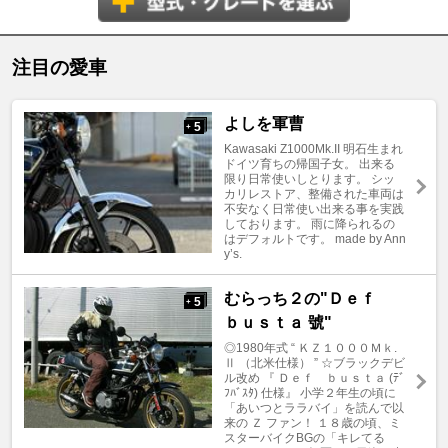
注目の愛車
よしを軍曹
5
+
Kawasaki Z1000Mk.II 明石生まれ
ドイツ育ちの帰国子女。 出来る
限り日常使いしとります。 シッ
カリレストア、整備された車両は
不安なく日常使い出来る事を実践
しております。 雨に降られるの
はデフォルトです。 made by Ann
y’s.
むらっち２の"Ｄｅｆ
5
+
ｂｕｓｔａ 號"
◎1980年式 “ ＫＺ１０００Ｍｋ.
Ⅱ （北米仕様） ” ☆ブラックデビ
ル改め 『 Ｄｅｆ ｂｕｓｔａ (ﾃﾞ
ﾌﾊﾞｽﾀ) 仕様』 小学２年生の頃に
「あいつとララバイ」を読んで以
来の Ｚ ファン！ １８歳の頃、ミ
スターバイクBGの「キレてる