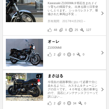
Kawasaki Z1000Mk.II 明石生まれドイ
ツ育ちの帰国子女。 出来る限り日常使
いしとります。 シッカリレストア、整
備された車両は不安 ...
所有期間
2017年4月29日～
48
0
25
127
オ～レ
Z1000MkⅡ
2
0
0
0
まさはる
2
+
今現在の道路事情において必要十分に
走れるように、カスタム＆チューニン
グの日々です。 ４０年近く前の単車な
ので、 流石にメンテナンスフリーって
訳にはい ...
2
0
34
0