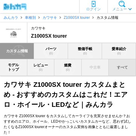
ログイン
メニュー
みんカラ
車種別
カワサキ
Z1000SX tourer
カスタム情報
カワサキ
Z1000SX tourer
パーツ
整備手帳
愛車紹介
カスタム情報
(0)
(0)
(0)
モデル
レビュー
燃費
中古車
すべて
トップ
(0)
(0)
カワサキ Z1000SX tourer カスタムまと
め - おすすめのカスタムはこれだ！エア
ロ・ホイール・LEDなど｜みんカラ
カワサキ Z1000SX tourer をカスタムしてカーライフを充実させませんか？お
すすめのエアロ、ホイール、LEDやかっこいいカスタムカーなど、思わず試し
たくなるZ1000SX tourerオーナーのカスタム実例を画像とともに厳選しまし
た！