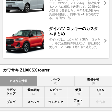
ード」のガソリンモデルを一部改良す
るとともに価格を改定して、2025年3
月27日に発表した。同年4月10日から
受注を開始し、同年7月24日に発売す
る。 今回の一部 ...
ダイハツ ロッキーのカスタ
ムまとめ
ダイハツは、コンパクトSUV「ロッキ
ー」を安全性能の向上など一部仕様変
更して、2024年11月5日に発売した。
カワサキ Z1000SX tourer
パーツ
整備手帳
カスタム情報
(0)
(0)
モデル
愛車紹介
レビュー
燃費
Q&A
トップ
(0)
(0)
(0)
(0)
フォト
ブログ
スペック
ランキング
中古車
(0)