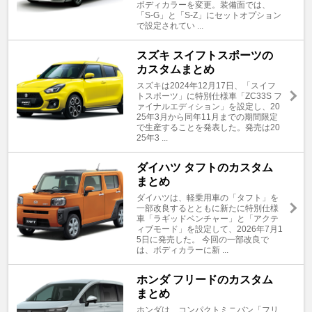
ボディカラーを変更。装備面では、
「S-G」と「S-Z」にセットオプション
で設定されてい ...
スズキ スイフトスポーツの
カスタムまとめ
スズキは2024年12月17日、「スイフ
トスポーツ」に特別仕様車「ZC33S フ
ァイナルエディション」を設定し、20
25年3月から同年11月までの期間限定
で生産することを発表した。発売は20
25年3 ...
ダイハツ タフトのカスタム
まとめ
ダイハツは、軽乗用車の「タフト」を
一部改良するとともに新たに特別仕様
車「ラギッドベンチャー」と「アクテ
ィブモード」を設定して、2026年7月1
5日に発売した。 今回の一部改良で
は、ボディカラーに新 ...
ホンダ フリードのカスタム
まとめ
ホンダは、コンパクトミニバン「フリ