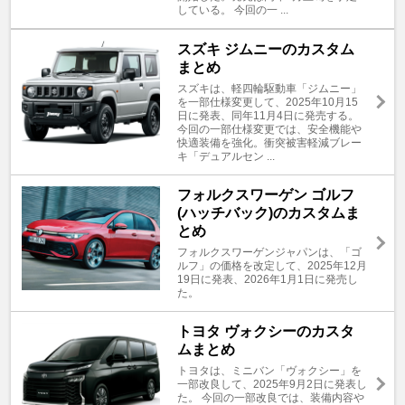
している。 今回の一 ...
スズキ ジムニーのカスタム
まとめ
スズキは、軽四輪駆動車「ジムニー」
を一部仕様変更して、2025年10月15
日に発表、同年11月4日に発売する。
今回の一部仕様変更では、安全機能や
快適装備を強化。衝突被害軽減ブレー
キ「デュアルセン ...
フォルクスワーゲン ゴルフ
(ハッチバック)のカスタムま
とめ
フォルクスワーゲンジャパンは、「ゴ
ルフ」の価格を改定して、2025年12月
19日に発表、2026年1月1日に発売し
た。
トヨタ ヴォクシーのカスタ
ムまとめ
トヨタは、ミニバン「ヴォクシー」を
一部改良して、2025年9月2日に発表し
た。 今回の一部改良では、装備内容や