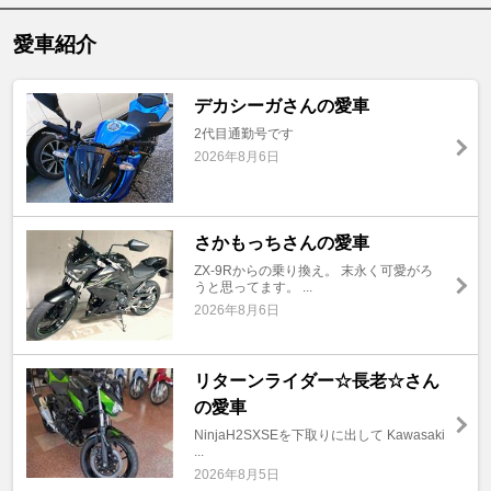
愛車紹介
デカシーガさんの愛車
2代目通勤号です
2026年8月6日
さかもっちさんの愛車
ZX-9Rからの乗り換え。 末永く可愛がろ
うと思ってます。 ...
2026年8月6日
リターンライダー☆長老☆さん
の愛車
NinjaH2SXSEを下取りに出して Kawasaki
...
2026年8月5日