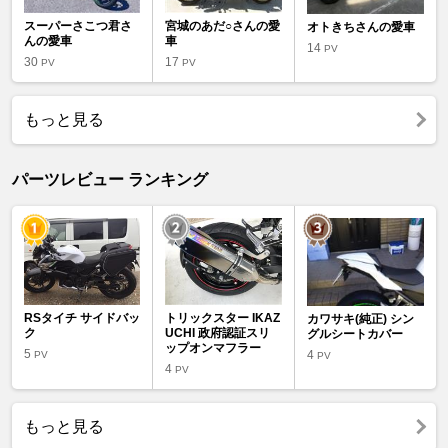
スーパーさこつ君さ
宮城のあだ○さんの愛
オトきちさんの愛車
んの愛車
車
14
PV
30
17
PV
PV
もっと見る
パーツレビュー ランキング
RSタイチ サイドバッ
トリックスター IKAZ
カワサキ(純正) シン
ク
UCHI 政府認証スリ
グルシートカバー
ップオンマフラー
5
4
PV
PV
4
PV
もっと見る