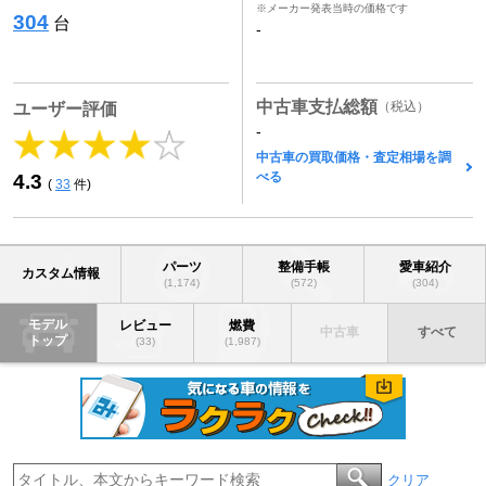
※メーカー発表当時の価格です
304
台
-
中古車支払総額
（税込）
ユーザー評価
-
中古車の買取価格・査定相場を調
べる
4.3
(
33
件)
パーツ
整備手帳
愛車紹介
カスタム情報
(1,174)
(572)
(304)
モデル
レビュー
燃費
中古車
すべて
トップ
(33)
(1,987)
クリア