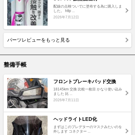
配線の点検ついでに塗布する為に購入しま
した。 http ...
2026年7月12日
パーツレビューをもっと見る
整備手帳
フロントブレーキパッド交換
18145km 交換 比較一枚目 かなり使い込み
ました 比 ...
2026年7月11日
ヘッドライトLED化
まずはこのプレデターのマスクみたいのを
外します コネクター ...