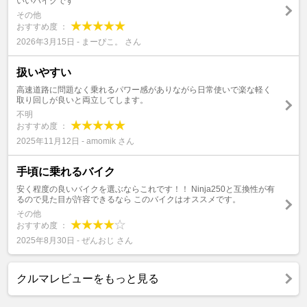
いいバイクです
その他
おすすめ度 ：
2026年3月15日 - まーぴこ。 さん
扱いやすい
高速道路に問題なく乗れるパワー感がありながら日常使いで楽な軽く
取り回しが良いと両立してします。
不明
おすすめ度 ：
2025年11月12日 - amomik さん
手頃に乗れるバイク
安く程度の良いバイクを選ぶならこれです！！ Ninja250と互換性が有
るので見た目が許容できるなら このバイクはオススメです。
その他
おすすめ度 ：
2025年8月30日 - ぜんおじ さん
クルマレビューをもっと見る