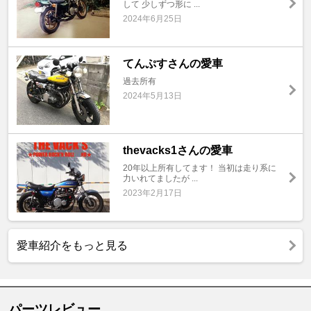
して 少しずつ形に ...
2024年6月25日
てんぷすさんの愛車
過去所有
2024年5月13日
thevacks1さんの愛車
20年以上所有してます！ 当初は走り系に
力いれてましたが ...
2023年2月17日
愛車紹介をもっと見る
パーツレビュー