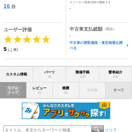
※メーカー発表当時の価格です
16
台
-
中古車支払総額
（税込）
ユーザー評価
-
中古車の買取価格・査定相場を調
べる
5
(
2
件)
パーツ
整備手帳
愛車紹介
カスタム情報
(3)
(23)
(16)
モデル
レビュー
燃費
中古車
すべて
トップ
(2)
(0)
クリア