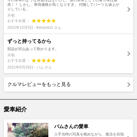
今の単車のような快適性はないけど、昔の単車としての乗り味は最
高！！ しかし、車両価格が高くなりすぎ。 付随してパーツも値上が
りしている。
不明
おすすめ度 ：
2022年10月5日 - thevacks1 さん
ずっと持ってるから
部品が沢山あって助かります。
不明
おすすめ度 ：
2021年6月28日 - バム さん
クルマレビューをもっと見る
愛車紹介
バムさんの愛車
入手当時の写真を眺めながら、復活を目指