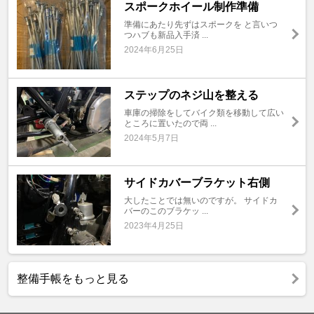
スポークホイール制作準備
準備にあたり先ずはスポークを と言いつ
つハブも新品入手済 ...
2024年6月25日
ステップのネジ山を整える
車庫の掃除をしてバイク類を移動して広い
ところに置いたので両 ...
2024年5月7日
サイドカバーブラケット右側
大したことでは無いのですが。 サイドカ
バーのこのブラケッ ...
2023年4月25日
整備手帳をもっと見る