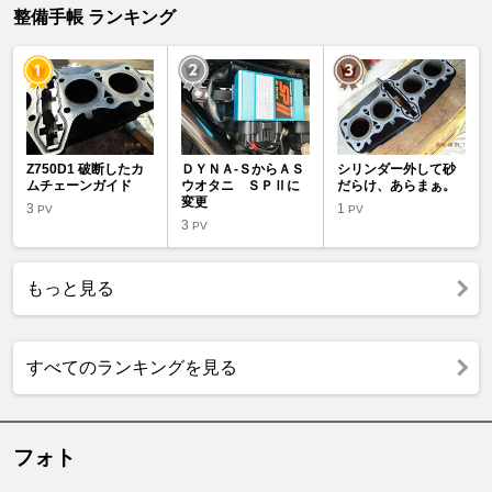
整備手帳 ランキング
Z750D1 破断したカ
ＤＹＮＡ-ＳからＡＳ
シリンダー外して砂
ムチェーンガイド
ウオタニ ＳＰⅡに
だらけ、あらまぁ。
変更
3
1
PV
PV
3
PV
もっと見る
すべてのランキングを見る
フォト