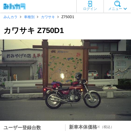
ログイン
メニュー
みんカラ
車種別
カワサキ
Z750D1
カワサキ Z750D1
新車本体価格
※
（税込）
ユーザー登録台数