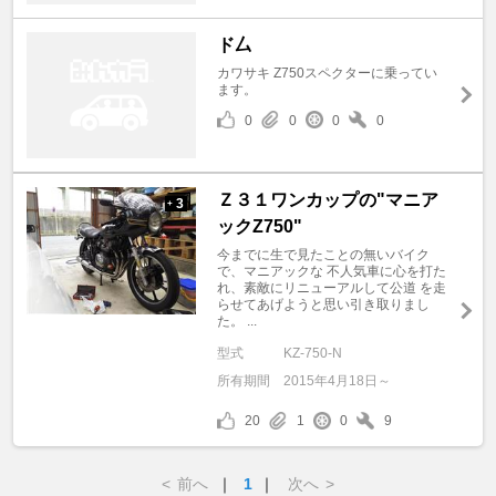
ド厶
カワサキ Z750スペクターに乗ってい
ます。
0
0
0
0
Ｚ３１ワンカップの"マニア
3
+
ックZ750"
今までに生で見たことの無いバイク
で、マニアックな 不人気車に心を打た
れ、素敵にリニューアルして公道 を走
らせてあげようと思い引き取りまし
た。 ...
型式
KZ-750-N
所有期間
2015年4月18日～
20
1
0
9
<
前へ
｜
1
｜
次へ
>