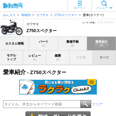
ログイン
メニュー
みんカラ
車種別
カワサキ
Z750スペクター
愛車(オーナー)
ユーザー評価：
-
カワサキ
Z750スペクター
パーツ
整備手帳
愛車紹介
カスタム情報
(0)
(9)
(3)
モデル
レビュー
燃費
中古車
すべて
トップ
(0)
(0)
愛車紹介
- Z750スペクター
クリア