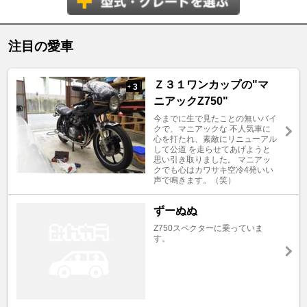
注目の愛車
Ｚ３１ワンカップの"マ
3
+
ニアックZ750"
今までに生で見たことの無いバイ
クで、マニアックな 不人気車に
心を打たれ、素敵にリニューアル
して公道 を走らせてあげようと
思い引き取りました。 マニアッ
クでも心はカワサキ空冷4発いい
声で鳴きます。（笑）
ずーぬぬ
Z750スペクターに乗っていま
す。