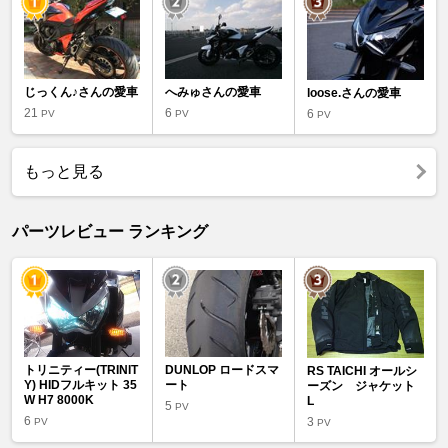
じっくん♪さんの愛車
へみゅさんの愛車
loose.さんの愛車
21
6
6
PV
PV
PV
もっと見る
パーツレビュー ランキング
トリニティー(TRINIT
DUNLOP ロードスマ
RS TAICHI オールシ
Y) HIDフルキット 35
ート
ーズン ジャケット
W H7 8000K
L
5
PV
6
3
PV
PV