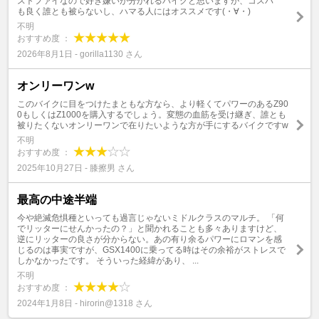
ストファイなので好き嫌いが分かれるバイクと思いますが、コスパ
も良く誰とも被らないし、ハマる人にはオススメです(⁠・⁠∀⁠・⁠)
不明
おすすめ度 ：
2026年8月1日 - gorilla1130 さん
オンリーワンw
このバイクに目をつけたまともな方なら、より軽くてパワーのあるZ90
0もしくはZ1000を購入するでしょう。変態の血筋を受け継ぎ、誰とも
被りたくないオンリーワンで在りたいような方が手にするバイクですw
不明
おすすめ度 ：
2025年10月27日 - 膝擦男 さん
最高の中途半端
今や絶滅危惧種といっても過言じゃないミドルクラスのマルチ。 「何
でリッターにせんかったの？」と聞かれることも多々ありますけど、
逆にリッターの良さが分からない。あの有り余るパワーにロマンを感
じるのは事実ですが、GSX1400に乗ってる時はその余裕がストレスで
しかなかったです。 そういった経緯があり、 ...
不明
おすすめ度 ：
2024年1月8日 - hirorin@1318 さん