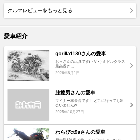
クルマレビューをもっと見る
愛車紹介
gorilla1130さんの愛車
おっさんの玩具です(⁠・⁠∀⁠・⁠) ミドルクラス
最高過ぎ ...
2026年8月1日
膝擦男さんの愛車
マイナー車最高です！ どこに行っても出
会いませんw
2025年10月27日
わらびct9aさんの愛車
初大型&逆車で乗ってパワーしゅごいなっ