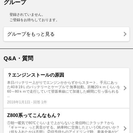
グループ
登録されていません。
ご登録をお待ちしております。
グループをもっと見る
Q&A・質問
？エンジンストールの原因
本日バッテリー上がりでエンジンかからずからスタート、手元にあっ
た40Ｂ19Ｌのバッテリーとケーブルで 無事始動。距離20ｋｍくらいを
60～80ｋｍで走行していて登坂車線にて加速した瞬間に引っ張られる
...
2018年1月1日 - 回答 1件
Z800系ってこんなもん？
①朝一暖気で80℃ぐらいまで上がらないと発信時にクラッチ？から
『ギャーｗ』っと異音がする。納車時に交換したというOILのせいか？
（何を入れたかは不明） ②信号待ちのアイドリング時、車体全体がビ