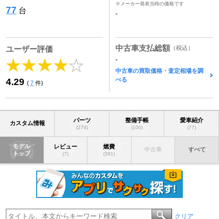
※メーカー発表当時の価格です
77
台
-
中古車支払総額
（税込）
ユーザー評価
-
中古車の買取価格・査定相場を調
べる
4.29
(
7
件)
パーツ
整備手帳
愛車紹介
カスタム情報
(274)
(100)
(77)
モデル
レビュー
燃費
中古車
すべて
トップ
(7)
(381)
クリア