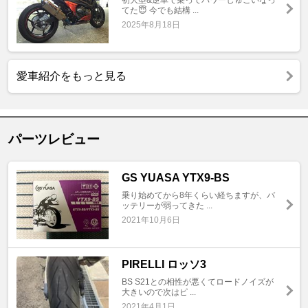
てた😇 今でも結構 ...
2025年8月18日
愛車紹介をもっと見る
パーツレビュー
GS YUASA YTX9-BS
乗り始めてから8年くらい経ちますが、バ
ッテリーが弱ってきた ...
2021年10月6日
PIRELLI ロッソ3
BS S21との相性が悪くてロードノイズが
大きいので次はピ ...
2021年4月1日