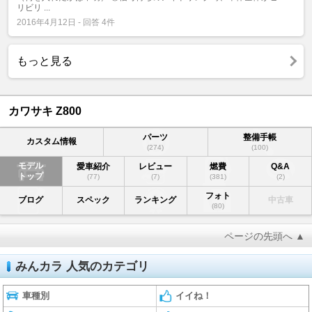
リビリ ...
2016年4月12日 - 回答 4件
もっと見る
カワサキ Z800
パーツ
整備手帳
カスタム情報
(274)
(100)
モデル
愛車紹介
レビュー
燃費
Q&A
トップ
(77)
(7)
(381)
(2)
フォト
ブログ
スペック
ランキング
中古車
(80)
ページの先頭へ ▲
みんカラ 人気のカテゴリ
車種別
イイね！