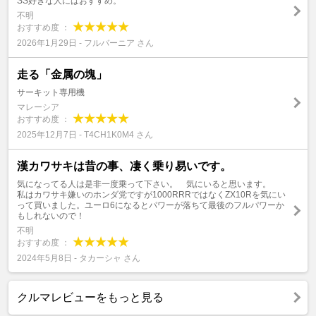
SS好きな人にはおすすめ。
不明
おすすめ度 ：
2026年1月29日 - フルバーニア さん
走る「金属の塊」
サーキット専用機
マレーシア
おすすめ度 ：
2025年12月7日 - T4CH1K0M4 さん
漢カワサキは昔の事、凄く乗り易いです。
気になってる人は是非一度乗って下さい。 気にいると思います。
私はカワサキ嫌いのホンダ党ですが1000RRRではなくZX10Rを気にい
って買いました。ユーロ6になるとパワーが落ちて最後のフルパワーか
もしれないので！
不明
おすすめ度 ：
2024年5月8日 - タカーシャ さん
クルマレビューをもっと見る