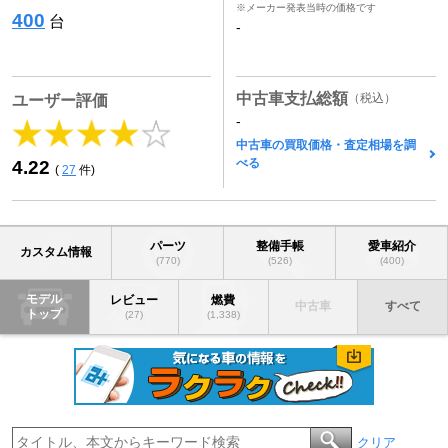
※メーカー発表当時の価格です
400
台
-
中古車支払総額
（税込）
ユーザー評価
-
中古車の買取価格・査定相場を調
べる
4.22
(
27
件)
パーツ
整備手帳
愛車紹介
カスタム情報
(770)
(526)
(400)
モデル
レビュー
燃費
中古車
すべて
トップ
(27)
(1,338)
クリア