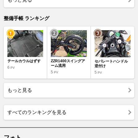
整備手帳 ランキング
テールカウルはずす
ZZR1400スイングア
セパレートハンドル
ーム流用
逆付け
6
PV
5
5
PV
PV
もっと見る
すべてのランキングを見る
フォト