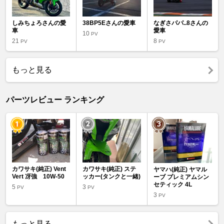
しみちょろさんの愛
38BP5Eさんの愛車
なぎさパパ..8さんの
車
愛車
10
PV
21
8
PV
PV
もっと見る
パーツレビュー ランキング
カワサキ(純正) Vent
カワサキ(純正) ステ
ヤマハ(純正) ヤマル
Vert 冴強 10W-50
ッカー(タンクと一緒)
ーブ プレミアムシン
セティック 4L
5
3
PV
PV
3
PV
もっと見る