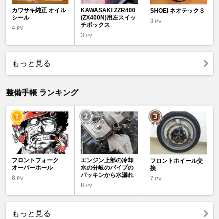
カワサキ純正 オイル
KAWASAKI ZZR400
SHOEI ネオテック３
シール
(ZX400N)用左スイッ
3
PV
チボックス
4
PV
3
PV
もっと見る
整備手帳 ランキング
フロントフォーク
エンジン上部の冷却
フロントホイール交
オーバーホール
水の分岐のパイプの
換
パッキンから水漏れ
8
7
PV
PV
8
PV
もっと見る