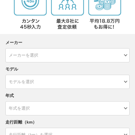
メーカー
モデル
年式
走行距離（km）