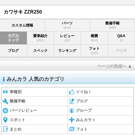
カワサキ ZZR250
パーツ
整備手帳
カスタム情報
(414)
(988)
モデル
愛車紹介
レビュー
燃費
Q&A
トップ
(402)
(22)
(664)
(0)
フォト
ブログ
スペック
ランキング
中古車
(250)
ページの先頭へ ▲
みんカラ 人気のカテゴリ
車種別
イイね！
整備手帳
ブログ
パーツレビュー
グループ
スポット
みんカラ＋
まとめ
フォト