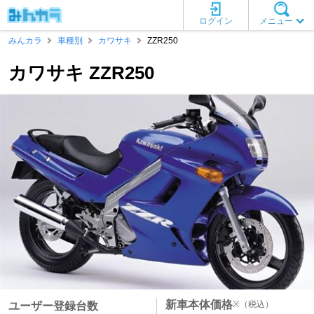
ログイン
メニュー
みんカラ
車種別
カワサキ
ZZR250
カワサキ ZZR250
新車本体価格
※
（税込）
ユーザー登録台数