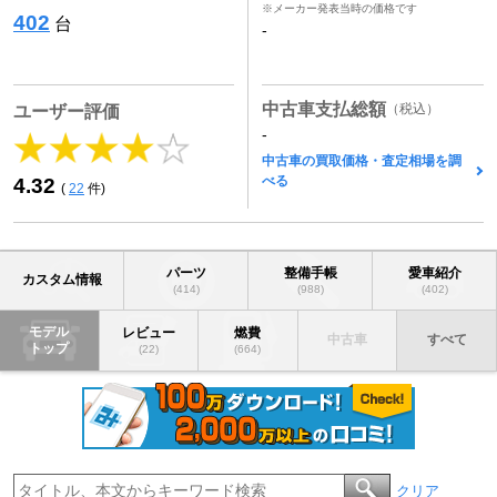
※メーカー発表当時の価格です
402
台
-
中古車支払総額
（税込）
ユーザー評価
-
中古車の買取価格・査定相場を調
べる
4.32
(
22
件)
パーツ
整備手帳
愛車紹介
カスタム情報
(414)
(988)
(402)
モデル
レビュー
燃費
中古車
すべて
トップ
(22)
(664)
クリア