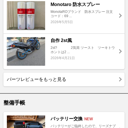
Monotaro 防水スプレー
MonotaROブランド 防水スプレー 注文
コード：69 ...
2026年5月5日
自作 2st風
2st? 2気筒 ツースト ツーキトウ
ホントは2 ...
2026年4月21日
パーツレビューをもっと見る
整備手帳
バッテリー交換
NEW
バッテリーがご臨終したので、リーズナブ