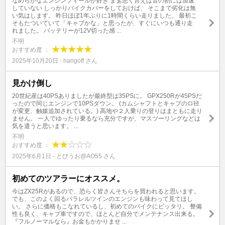
なめらかなエンジンフィールが好き まぁ悪く言えば音の割には加速
していない しっかりバイクカバーをしておけば、 そこまで劣化は無
い気はします。 昨日ほぼ1年ぶりに1時間くらい走りました。 最初こ
そもたついていて「キャブかな」と思ったが、すぐにいつも通り走
れました。 バッテリーが12V切った感 ...
不明
おすすめ度 ：
2025年10月20日 - hangoff さん
見かけ倒し
20世紀産は40PSありましたが最終型は35PSに。 GPX250Rが45PSだ
ったので同じエンジンで10PSダウン。 (カムシャフトとキャブのロ径
が変更、触媒追加されている。) 高地や２人乗りの登りはまともに走り
ません。 一人でゆったり乗るなら充分ですが、マスツーリングなどは
気を遣うと思います。 ...
不明
おすすめ度 ：
2025年6月1日 - とびうお@AO55 さん
初めてのツアラーにオススメ。
今はZX25Rがあるので、恐らく皆さんそちらを買われると思います。
でも、このよく回るパラレルツインのエンジンも味わって見てほし
い。 さらに価格もこなれているし、初めてのバイクにピッタリ。 整備
性も良く、キャブ車ですので、ほとんど自分でメンテナンス出来る。
『フルノーマルなら』お金もかかりませ ...