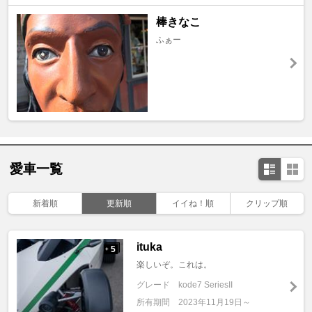
棒きなこ
ふぁー
愛車一覧
新着順
更新順
イイね！順
クリップ順
ituka
5
+
楽しいぞ。これは。
グレード
kode7 SeriesII
所有期間
2023年11月19日～