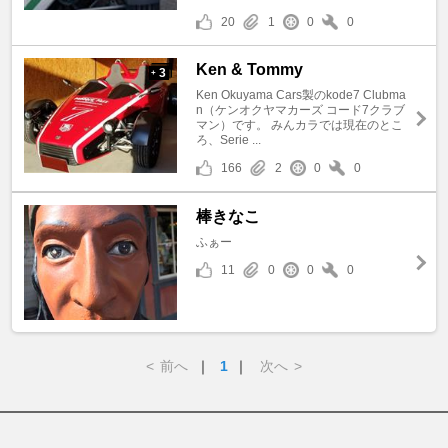
20
1
0
0
Ken & Tommy
3
+
Ken Okuyama Cars製のkode7 Clubma
n（ケンオクヤマカーズ コード7クラブ
マン）です。 みんカラでは現在のとこ
ろ、Serie ...
166
2
0
0
棒きなこ
ふぁー
11
0
0
0
<
前へ
｜
1
｜
次へ
>