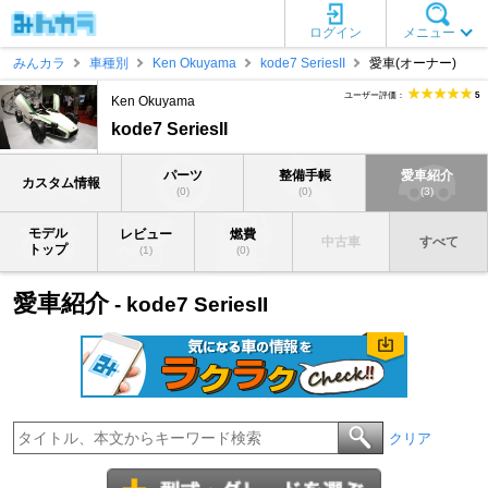
ログイン
メニュー
みんカラ
車種別
Ken Okuyama
kode7 SeriesII
愛車(オーナー)
ユーザー評価：
5
Ken Okuyama
kode7 SeriesII
パーツ
整備手帳
愛車紹介
カスタム情報
(0)
(0)
(3)
モデル
レビュー
燃費
中古車
すべて
トップ
(1)
(0)
愛車紹介
- kode7 SeriesII
クリア