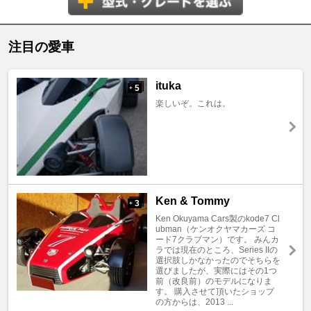
注目の愛車
ituka
5
+
楽しいぞ。これは。
Ken & Tommy
3
+
Ken Okuyama Cars製のkode7 Cl
ubman（ケンオクヤマカーズ コ
ード7クラブマン）です。 みんカ
ラでは現在のところ、Series IIの
選択肢しかなかったのでそちらを
選びましたが、実際にはその1つ
前（改良前）のモデルになりま
す。 購入させて頂いたショップ
の方からは、2013 ...