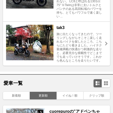
れない。 LC8と呼ばれる1301cc
75° V-Twinは非常に太いトルクと
パンチのある高回転域のパワーを
持ち、とてもパワフルで速く楽し
い ...
tak3
5
+
旅に出たくなってきたので、ツー
リングしながらそこそこ楽しく走
れるバイクを探したところ、こち
らにたどり着きました。ハイテク
装備満載の快適かつ刺激的な走り
と、必要充分な積載性でどこまで
でも走っていけそうです。これか
ら色んなところを走りたいです。
愛車一覧
新着順
更新順
イイね！順
クリップ順
cuorepuroの"アドベンちゃ
5
+