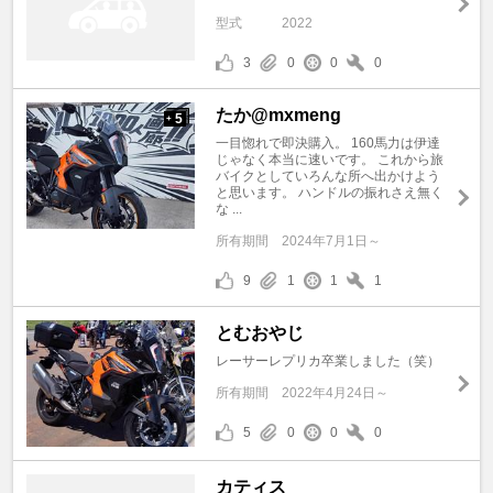
型式
2022
3
0
0
0
たか@mxmeng
5
+
一目惚れで即決購入。 160馬力は伊達
じゃなく本当に速いです。 これから旅
バイクとしていろんな所へ出かけよう
と思います。 ハンドルの振れさえ無く
な ...
所有期間
2024年7月1日～
9
1
1
1
とむおやじ
レーサーレプリカ卒業しました（笑）
所有期間
2022年4月24日～
5
0
0
0
カティス