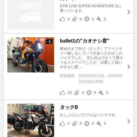
KTM 1290 SUPER ADVENTURE Sに
乗っています。
4
0
0
0
ballet1の"カオナシ君"
5
+
軽めのオフ向け（ビッグ）アドベンチ
ャー探しをしていて出会ったのがこの
バイクでした。 見た目はでかくて重そ
うなイメージでしたが、試乗して扱い
やすさに驚 ...
所有期間
2023年3月12日～2024年5
月3日(約1年間)
20
0
0
0
タックB
久しぶりにパワフルなバイクです。
2
0
0
0