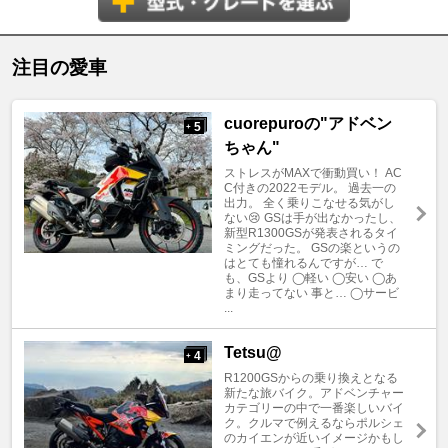
注目の愛車
cuorepuroの"アドベン
5
+
ちゃん"
ストレスがMAXで衝動買い！ AC
C付きの2022モデル。 過去一の
出力。 全く乗りこなせる気がし
ない😢 GSは手が出なかったし、
新型R1300GSが発表されるタイ
ミングだった。 GSの楽というの
はとても憧れるんですが… で
も、GSより ◯軽い ◯安い ◯あ
まり走ってない 事と… ◯サービ
...
Tetsu@
4
+
R1200GSからの乗り換えとなる
新たな旅バイク。アドベンチャー
カテゴリーの中で一番楽しいバイ
ク。クルマで例えるならポルシェ
のカイエンが近いイメージかもし