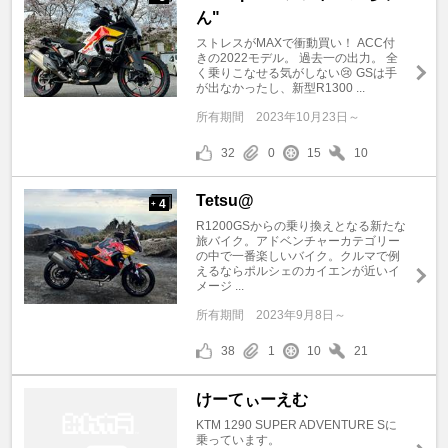
ん"
ストレスがMAXで衝動買い！ ACC付
きの2022モデル。 過去一の出力。 全
く乗りこなせる気がしない😢 GSは手
が出なかったし、新型R1300 ...
所有期間
2023年10月23日～
32
0
15
10
Tetsu@
4
+
R1200GSからの乗り換えとなる新たな
旅バイク。アドベンチャーカテゴリー
の中で一番楽しいバイク。クルマで例
えるならポルシェのカイエンが近いイ
メージ ...
所有期間
2023年9月8日～
38
1
10
21
けーてぃーえむ
KTM 1290 SUPER ADVENTURE Sに
乗っています。