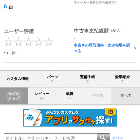
※メーカー発表当時の価格です
6
台
-
中古車支払総額
（税込）
ユーザー評価
-
中古車の買取価格・査定相場を調
べる
-
(
-
件)
パーツ
整備手帳
愛車紹介
カスタム情報
(0)
(0)
(6)
モデル
レビュー
燃費
中古車
すべて
トップ
(0)
(0)
クリア