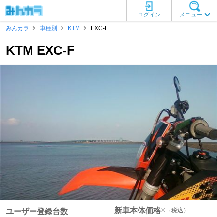
ログイン
メニュー
みんカラ
車種別
KTM
EXC-F
KTM EXC-F
新車本体価格
※
（税込）
ユーザー登録台数