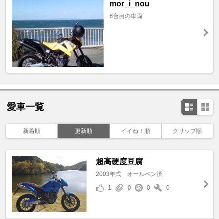
mor_i_nou
6台目の車両
愛車一覧
新着順
更新順
イイね！順
クリップ順
超高硬度豆腐
2003年式 オールペン済
1
0
0
0