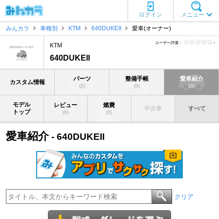
ログイン
メニュー
みんカラ
車種別
KTM
640DUKEII
愛車(オーナー)
ユーザー評価：
-
KTM
640DUKEII
パーツ
整備手帳
愛車紹介
カスタム情報
(2)
(0)
(3)
モデル
レビュー
燃費
中古車
すべて
トップ
(0)
(0)
愛車紹介
- 640DUKEII
クリア