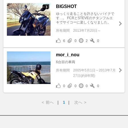
BIGSHOT
3
+
ゆっくり走ることを許さないバイクで
す…。 FCRとSTEVEのチタンフルエ
キでサイコーに楽しくなりました。
所有期間
2013年7月20日～
6
0
2
0
mor_i_nou
6台目の車両
所有期間
2005年5月1日～2013年7月
27日(約8年間)
0
0
0
0
<
前へ
｜
1
｜
次へ
>