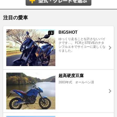
注目の愛車
BIGSHOT
3
+
ゆっくり走ることを許さないバイ
クです…。 FCRとSTEVEのチタ
ンフルエキでサイコーに楽しくな
りました。
超高硬度豆腐
2003年式 オールペン済