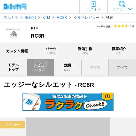
ログイン
メニュー
みんカラ
車種別
KTM
RC8R
クルマレビュー
詳細
ユーザー評価：
4
KTM
RC8R
パーツ
整備手帳
愛車紹介
カスタム情報
(108)
(55)
(11)
モデル
レビュー
燃費
中古車
すべて
トップ
(1)
(215)
エッジーなシルエット
- RC8R
マイカー