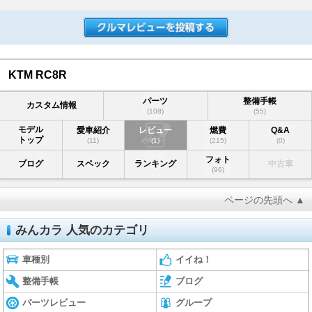
KTM RC8R
パーツ
整備手帳
カスタム情報
(108)
(55)
モデル
愛車紹介
レビュー
燃費
Q&A
トップ
(11)
(1)
(215)
(0)
フォト
ブログ
スペック
ランキング
中古車
(96)
ページの先頭へ ▲
みんカラ 人気のカテゴリ
車種別
イイね！
整備手帳
ブログ
パーツレビュー
グループ