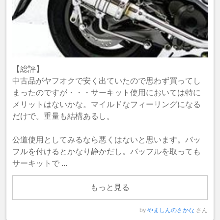
【総評】
中古品がヤフオクで安く出ていたので思わず買ってし
まったのですが・・・サーキット使用においては特に
メリットはないかな。マイルドなフィーリングになる
だけで。重量も結構あるし。
公道使用としてみるなら悪くはないと思います。バッ
フルを付けるとかなり静かだし。バッフルを取っても
サーキットで ...
もっと見る
by
やましんのさかな
さん