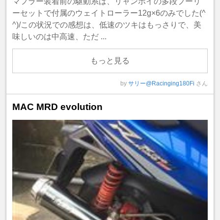
マフラー装着前の駆動系は、リャンホイの多段プーリ
ーセットで付属のウェイトローラー12g×6のみでした(^
^)/この状況での感想は、低速のツキはもっさりで、美
味しいのは中高速、ただ ...
もっと見る
by
サリー@Racinging180Fi
さん
MAC MRD evolution