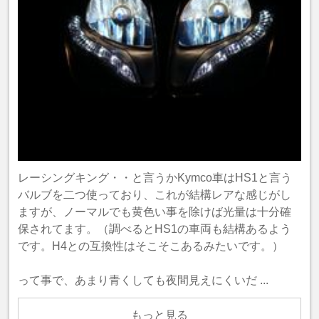
レーシングキング・・と言うかKymco車はHS1と言う
バルブを二つ使っており、これが結構レアな感じがし
ますが、ノーマルでも黄色い事を除けば光量は十分確
保されてます。（調べるとHS1の車両も結構あるよう
です。H4との互換性はそこそこあるみたいです。）
って事で、あまり青くしても夜間見えにくいだ ...
もっと見る