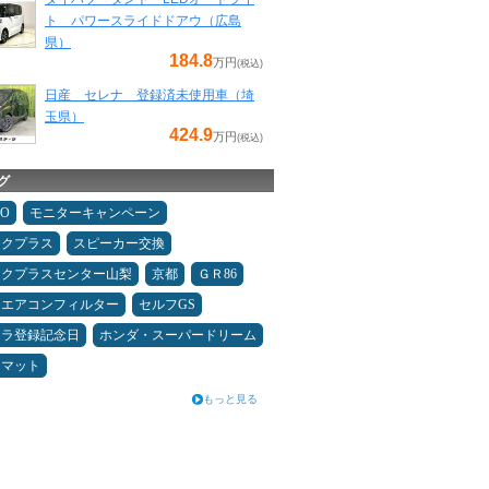
ト パワースライドドアウ（広島
県）
184.8
万円
(税込)
日産 セレナ 登録済未使用車（埼
玉県）
424.9
万円
(税込)
グ
MO
モニターキャンペーン
ックプラス
スピーカー交換
ックプラスセンター山梨
京都
ＧＲ86
エアコンフィルター
セルフGS
カラ登録記念日
ホンダ・スーパードリーム
アマット
もっと見る