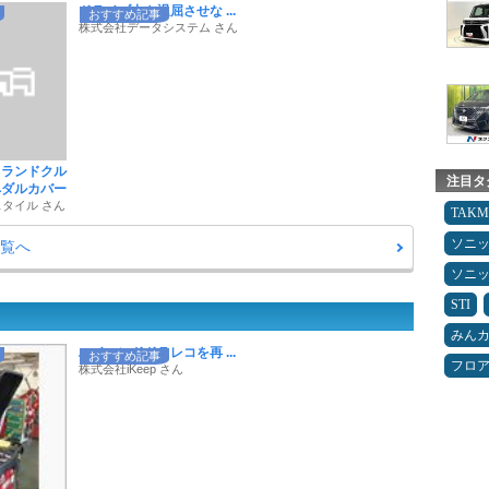
ドライブ中も退屈させな ...
おすすめ記事
株式会社データシステム さん
 ランドクル
注目タ
 ペダルカバー
タイル さん
TAK
ソニ
一覧へ
ソニ
STI
みん
ハイエンドドラレコを再 ...
おすすめ記事
フロ
株式会社iKeep さん