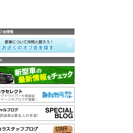
フ会情報
ス