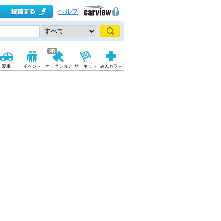
ヘルプ
愛車
イベント
オークション
サーキット
みんカラ＋