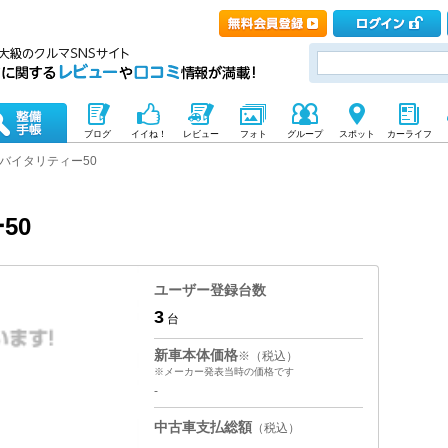
ブログ
イイね！
レビュー
フォト
グループ
スポット
カーライフ
バイタリティー50
50
ユーザー登録台数
3
台
新車本体価格
※（税込）
※メーカー発表当時の価格です
-
中古車支払総額
（税込）