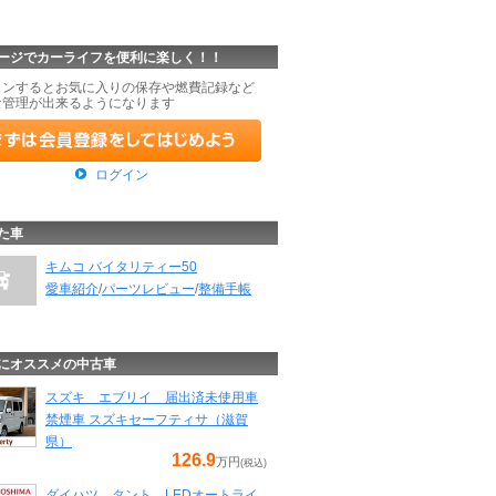
ージでカーライフを便利に楽しく！！
インするとお気に入りの保存や燃費記録など
な管理が出来るようになります
ログイン
た車
キムコ バイタリティー50
愛車紹介
/
パーツレビュー
/
整備手帳
にオススメの中古車
スズキ エブリイ 届出済未使用車
禁煙車 スズキセーフティサ（滋賀
県）
126.9
万円
(税込)
ダイハツ タント LEDオートライ