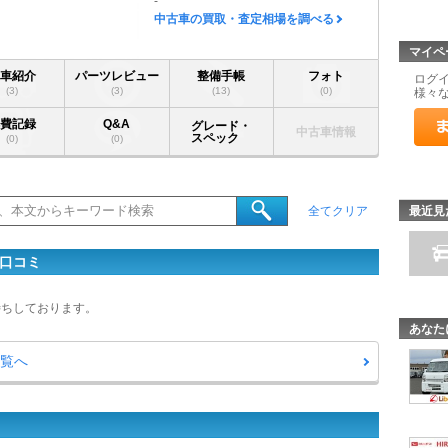
-
中古車の買取・査定相場を調べる
マイペ
愛車紹介
パーツレビュー
整備手帳
フォト
ログ
(3)
(3)
(13)
(0)
様々
燃費記録
Q&A
グレード・
中古車情報
スペック
(0)
(0)
最近見
全てクリア
・口コミ
待ちしております。
あなた
一覧へ