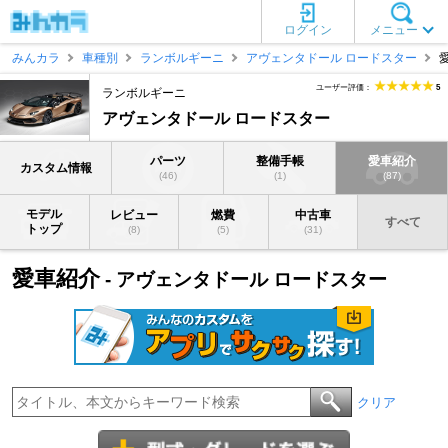
ログイン
メニュー
みんカラ
車種別
ランボルギーニ
アヴェンタドール ロードスター
ユーザー評価：
5
ランボルギーニ
アヴェンタドール ロードスター
パーツ
整備手帳
愛車紹介
カスタム情報
(46)
(1)
(87)
モデル
レビュー
燃費
中古車
すべて
トップ
(8)
(5)
(31)
愛車紹介
- アヴェンタドール ロードスター
クリア