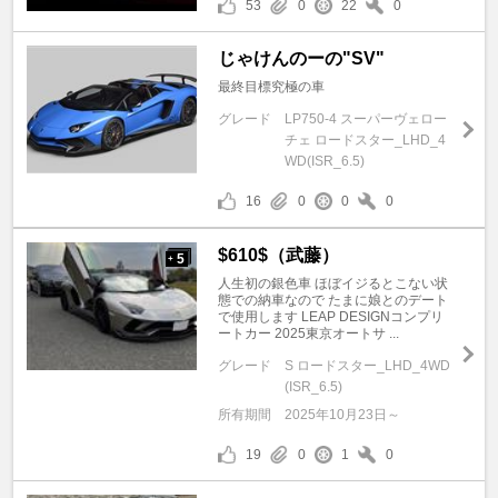
53
0
22
0
じゃけんのーの"SV"
最終目標究極の車
グレード
LP750-4 スーパーヴェロー
チェ ロードスター_LHD_4
WD(ISR_6.5)
16
0
0
0
$610$（武藤）
5
+
人生初の銀色車 ほぼイジるとこない状
態での納車なので たまに娘とのデート
で使用します LEAP DESIGNコンプリ
ートカー 2025東京オートサ ...
グレード
S ロードスター_LHD_4WD
(ISR_6.5)
所有期間
2025年10月23日～
19
0
1
0