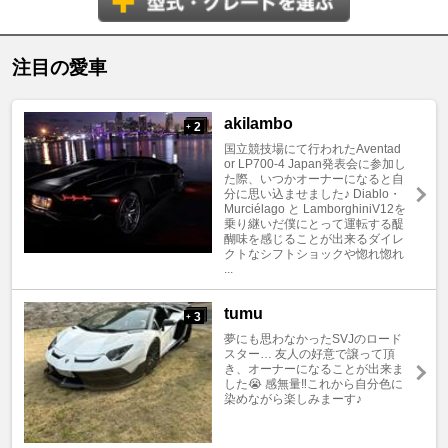
注目の愛車
akilambo
2
+
国立競技場にて行われたAventad
or LP700‐4 Japan発表会に参加し
た際、いつかオーナーになると自
分に思い込ませました♪ Diablo・
Murciélago と LamborghiniV12を
乗り継いだ僕にとって運転する醍
醐味を感じることが出来るダイレ
クトなシフトショックや惚れ惚れ
...
tumu
3
+
夢にも思わなかったSVJのロード
スター… 友人の好意で譲って頂
き、オーナーになることが出来ま
した😭 感無量‼️これから自分色に
染めながら楽しみまーす♪