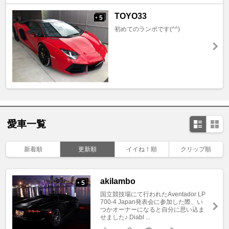
TOYO33
5
+
初めてのランボです(^^)
愛車一覧
新着順
更新順
イイね！順
クリップ順
akilambo
5
+
国立競技場にて行われたAventador LP
700‐4 Japan発表会に参加した際、い
つかオーナーになると自分に思い込ま
せました♪ Diabl ...