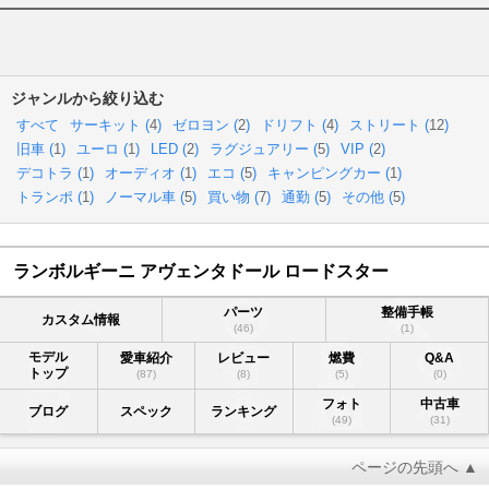
ジャンルから絞り込む
すべて
サーキット (
4
)
ゼロヨン (
2
)
ドリフト (
4
)
ストリート (
12
)
旧車 (
1
)
ユーロ (
1
)
LED (
2
)
ラグジュアリー (
5
)
VIP (
2
)
デコトラ (
1
)
オーディオ (
1
)
エコ (
5
)
キャンピングカー (
1
)
トランポ (
1
)
ノーマル車 (
5
)
買い物 (
7
)
通勤 (
5
)
その他 (
5
)
ランボルギーニ アヴェンタドール ロードスター
パーツ
整備手帳
カスタム情報
(46)
(1)
モデル
愛車紹介
レビュー
燃費
Q&A
トップ
(87)
(8)
(5)
(0)
フォト
中古車
ブログ
スペック
ランキング
(49)
(31)
ページの先頭へ ▲