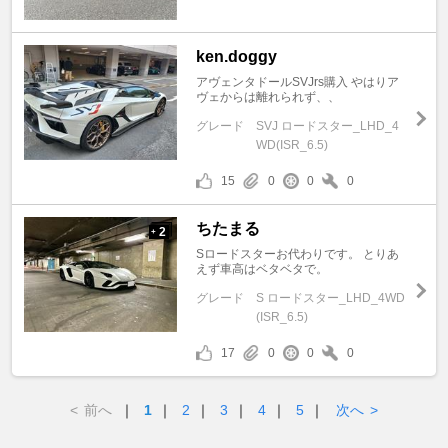
ken.doggy
アヴェンタドールSVJrs購入 やはりア
ヴェからは離れられず、、
グレード
SVJ ロードスター_LHD_4
WD(ISR_6.5)
15
0
0
0
ちたまる
2
+
Sロードスターお代わりです。 とりあ
えず車高はベタベタで。
グレード
S ロードスター_LHD_4WD
(ISR_6.5)
17
0
0
0
<
前へ
｜
1
｜
2
｜
3
｜
4
｜
5
｜
次へ
>