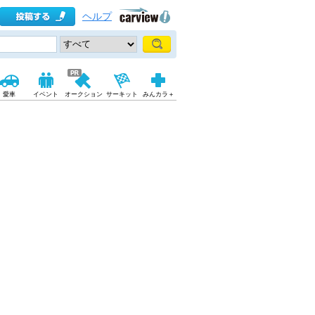
ヘルプ
愛車
イベント
オークション
サーキット
みんカラ＋