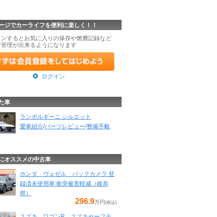
ージでカーライフを便利に楽しく！！
インするとお気に入りの保存や燃費記録など
な管理が出来るようになります
ログイン
た車
ランボルギーニ シルエット
愛車紹介
/
パーツレビュー
/
整備手帳
にオススメの中古車
ホンダ ヴェゼル バックカメラ 登
録済未使用車 衝突被害軽減（岐阜
県）
296.9
万円
(税込)
スズキ ワゴンR スズキセーフテ