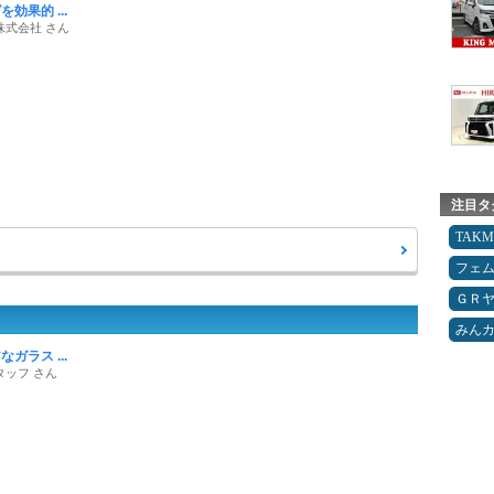
効果的 ...
株式会社 さん
注目タ
TAK
フェ
ＧＲ
みん
ガラス ...
タッフ さん