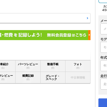
メー
モデ
年式
愛車紹介
パーツレビュー
整備手帳
フォト
(1)
(0)
(0)
(0)
走行
マレビュー
燃費記録
グレード・
中古車情報
スペック
(0)
(0)