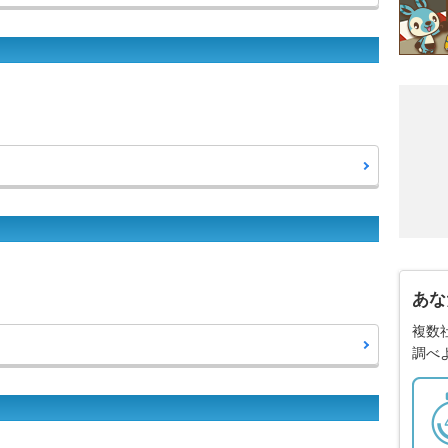
あな
複数
調べ