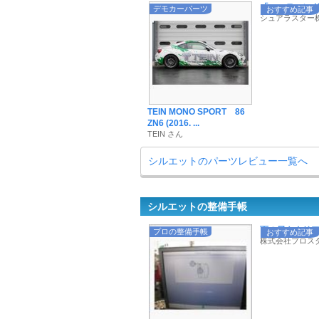
「コーティングを
デモカーパーツ
おすすめ記事
シュアラスター
TEIN MONO SPORT 86
ZN6 (2016. ...
TEIN さん
シルエットのパーツレビュー一覧へ
シルエットの整備手帳
雨の日もクリアな
プロの整備手帳
おすすめ記事
株式会社プロス