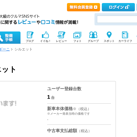
ブログ
イイね！
レビュー
フォト
グループ
スポット
カーライフ
ギーニ
シルエット
エット
ユーザー登録台数
1
台
新車本体価格
※（税込）
※メーカー発表当時の価格です
-
中古車支払総額
（税込）