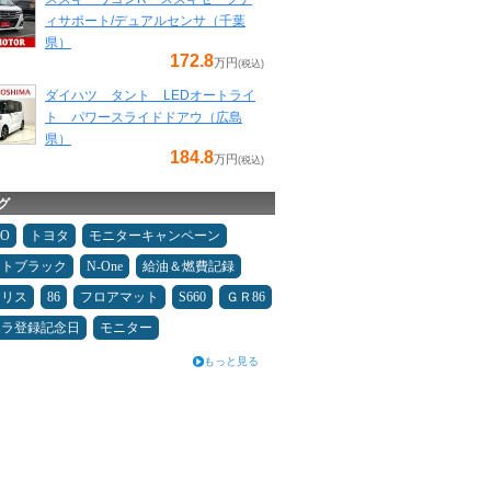
ィサポート/デュアルセンサ（千葉
県）
172.8
万円
(税込)
ダイハツ タント LEDオートライ
ト パワースライドドアウ（広島
県）
184.8
万円
(税込)
グ
MO
トヨタ
モニターキャンペーン
ムトブラック
N-One
給油＆燃費記録
ヤリス
86
フロアマット
S660
ＧＲ86
カラ登録記念日
モニター
もっと見る