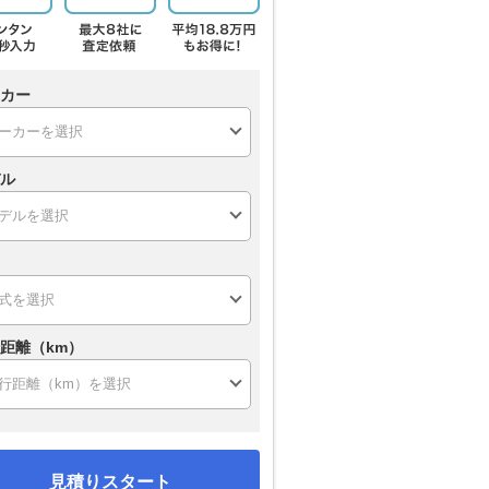
カー
ル
距離（km）
見積りスタート