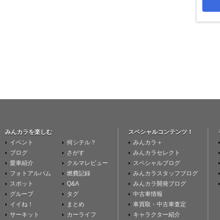
みんカラを楽しむ
スペシャルコンテンツ！
イベント
何シテル？
みんカラ＋
ブログ
さがす
みんカラセレクト
愛車紹介
クルマレビュー
スペシャルブログ
フォトアルバム
燃費記録
みんカラスタッフブログ
スポット
Q&A
みんカラ開発ブログ
グループ
タグ
中古車情報
イイね！
まとめ
車買取・中古車査定
サーキット
カーライフ
キャラクター紹介