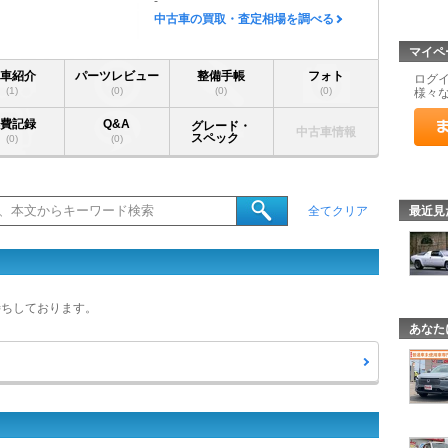
-
中古車の買取・査定相場を調べる
マイペ
愛車紹介
パーツレビュー
整備手帳
フォト
ログ
(1)
(0)
(0)
(0)
様々
燃費記録
Q&A
グレード・
中古車情報
スペック
(0)
(0)
最近見
全てクリア
待ちしております。
あなた